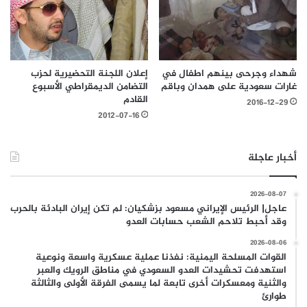
إعلان اللجنة التحضيرية لحزب
شهداء وجرحى بينهم اطفال في
التضامن الديمقراطي الأسبوع
غارات سعودية على همدان وباقم
القادم
2016-12-29
2012-07-16
أخبار عاجلة
2026-08-07
عاجل| الرئيس الإيراني مسعود بزشكيان: لم تكن إيران البادئة بالحرب
وقد أحبط تلاحم الشعب حسابات العدو
2026-08-06
القوات المسلحة اليمنية: نفذنا عملية عسكرية واسعة ونوعية
استهدفت تحشيدات العدو السعودي في مناطق الرويك والعبر
والثنية ومعسكرات أخرى تابعة لما يسمى الفرقة الأولى والثالثة
طوارئ