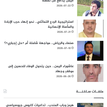
اليمن يدافع عن نفسه
2026-07-22
استراتيجية الردع التماثلي.. نحو إنهاء حرب الإبادة
والمأساة الإنسانية
2026-07-21
صنعاء والرياض.. مواجهة شاملة أم «حل إجباري»؟
2026-07-10
عاشوراء اليمن.. حين يتحول الوفاء للحسين إلى
موقفٍ وجهاد
2026-06-26
ملفــات سـاخنـــة
هرمز وباب المندب.. تداعيات كابوس جيوسياسي