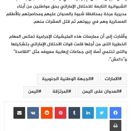
الشبوانية التابعة للاحتلال الإماراتي بحق مواطنين من أبناء
مديرية مرخة بمحافظة شبوة بالعدوان عليهم ومحاصرتهم بالأطقم
العسكرية وهم في بيوتهم ثم قتل العشرات منهم.
وأشارت إلى أن ممارسات هذه المليشيات الإجرامية تعكس المهام
الخطيرة التى من أجلها قامت قوات الاحتلال الإماراتي بتشكيلها
والتى تنتمي أصلا إلى جماعات إرهابية معروفه مثل “القاعدة”
و”داعش”.
الامارات
الجبهة الوطنية الجنوبية
العدوان على اليمن
المرتزقة
اليمن
لينكدإن
بينتيريست
مشاركة عبر البريد
طباعة