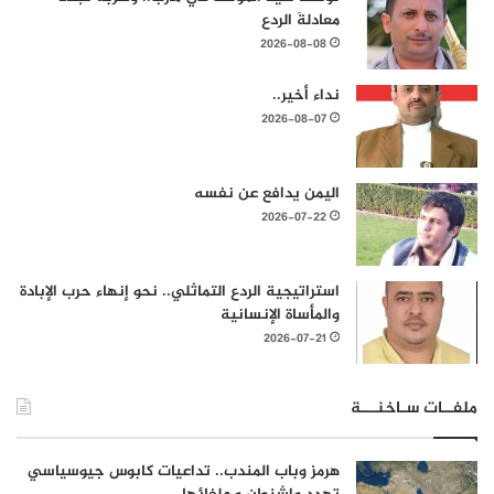
معادلةَ الردع
2026-08-08
نداء أخير..
2026-08-07
اليمن يدافع عن نفسه
2026-07-22
استراتيجية الردع التماثلي.. نحو إنهاء حرب الإبادة
والمأساة الإنسانية
2026-07-21
ملفــات سـاخنـــة
هرمز وباب المندب.. تداعيات كابوس جيوسياسي