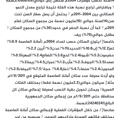
14سنة )حسب مؤشرات 2004م ستصل إلى حوالي(10908109)نسمة
? وبافتراض تراجع نسبة هذه الفئة نتيجة تراجع معدل النمو
السكاني بين 2004-2011م ? يحتمل أن يصل صغار السن تحت
سن(14)سنة حوالي (10)مليون نسمة من مجموع السكان لعام
2011م ? كما أن نسبة الحضر في حدود(30%) من مجموع السكان ?
مقابل حوالي(70%) ريف.
خامسا?ٍ/يتوزع السكان حسب تعداد 2004م (أمانة العاصمة 8.9%?
تعز12.2%?إب10.8%?الحديدة11%?عدن3%?أبين 2.2%?
حضرموت5.2%?شبوة2.4%?لحج3.6%?الضالع2.4%?المهرة0.5%?
صعدة3.5%?الجوف2.3%?مأرب1.2%?عمران4.5%?ريمة2%?
المحويت2.4%?صنعاء4.7%?ذمار6.8%? حجة?7.5%?البيضاء2.9%) ?
ولو أردنا معرفة عدد سكان أمانة العاصمة المتوقع في 1/9/2011م
مثلا?ٍ سيكون حوالي(2.2مليون نسمة فقط) بمختلف الفئات
العمرية? ويمكن تحويل بقية النسب لمعرفة إجمالي سكان كل
محافظة حتى 1/9/2011م من إجمالي سكان الجمهورية
البالغ(24240241)نسمة.
سادسا?ٍ/ من خلال المؤشرات الفعلية لإجمالي سكان أمانة العاصمة
بمختلف فئاتهم العمرية وتركيبهم النوعي ? سيصبح من غير