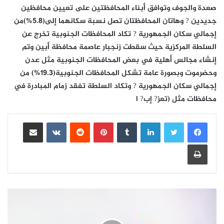
صعدة والجوف وتوافق أبناء المحافظتين على تعيين محافظين
جديدين ? وهاتان المحافظتان تصل نسبة سكانهما إلى(5.8%)من
إجمالي سكان الجمهورية ? تكاد المحافظات الجنوبية تخرج عن
السلطة المركزية حيث سقطت زنجبار عاصمة محافظة أبين وتم
إنشاء مجالس أهلية في بعض المحافظات الجنوبية مثل عدن
وحضرموت وبصورة عامة تشكل المحافظات الجنوبية(19.3%) من
إجمالي سكان الجمهورية ? وتكاد السلطة تفقد زمام المبادرة في
محافظات مثل (تعز? إب? ا
لينكدإن
بينتيريست
مشاركة عبر البريد
طباعة