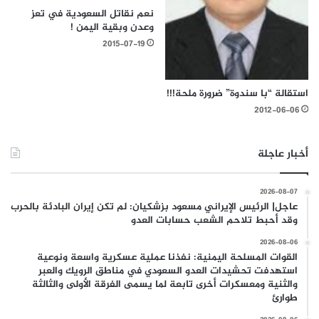
نعم نقاتل السعودية في تعز
وعدن وبقية اليمن !
2015-07-19
استقالة “با سندوة” ضرورة ملحة!!!
2012-06-06
أخبار عاجلة
2026-08-07
عاجل| الرئيس الإيراني مسعود بزشكيان: لم تكن إيران البادئة بالحرب
وقد أحبط تلاحم الشعب حسابات العدو
2026-08-06
القوات المسلحة اليمنية: نفذنا عملية عسكرية واسعة ونوعية
استهدفت تحشيدات العدو السعودي في مناطق الرويك والعبر
والثنية ومعسكرات أخرى تابعة لما يسمى الفرقة الأولى والثالثة
طوارئ