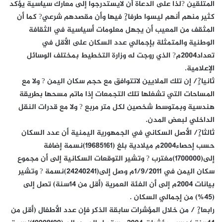
المتلقين ?لذا على الدعاة أن لايستدرجوا إلى معارك سياسية يؤكد
كثير منهم أنهم ليسوا طرفا?ٍ فيها وأن مقصدهم شرعي? كما أن
المثقف من المعيب أن يجهل معلومات أسياسية في الثقافة
الوطنية والمتمثلة بإجمالي عدد السكان على الأقل في
تعداد2004م? الذي روجت له وزارة التخطيط بمختلف الوسائل
الإعلامية.
ثانيا?ٍ/ إن تلك الملايين لاتتوافق مع حجم سكان اليمن ? ولا مع
المساحات التي تشغلها تلك التجمعات إذا ماتم مسحها بطريقة
هندسية وبمتوسط شخصين لكل متر مربع ? ولا مع قدرات النقل
الداخلي لبعض المدن.
ثالثا?ٍ/ الأصل السكاني في الجمهورية اليمنية أن عدد السكان
حسب إحصاء2004م ميلادية بلغ (19685161)نسمة إضافة
إلى(1700000)مغترب ? وتشير التوقعات السكانية إلى أن مجموع
سكان اليمن في 1/9/2011م وصل إلى(24240241)نسمة ? وتشير
بيانات 2004م إلى أن الفئة العمرية (أقل من 14سنة) تصل إلى
(45%) من إجمالي السكان .
رابعا?ٍ / من خلال المؤشرات سابقة الذكر فإن عدد الأطفال (أقل من