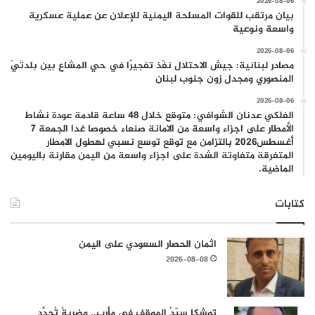
2026-08-06
بيان مرتقب للقوات المسلحة اليمنية للإعلان عن عملية عسكرية
واسعة ونوعية
2026-08-06
مصادر لبنانية: جيش الاحتلال نفّذ تفجيرًا في حي المشاع بين بلدتَيْ
المنصوري ومجدل زون جنوب لبنان
2026-08-06
الفلكي عدنان الشوافي: متوقع خلال 48 ساعة قادمة عودة نشاط
الأمطار على اجزاء واسعة من الامانة صنعاء خصوصا غدا الجمعة 7
أغسطس2026 بالتزامن مع توقع توسع نسبي لهطول الامطار
المتفرقة متفاوتة الشدة على اجزاء واسعة من اليمن مقارنة باليومين
الماضية.
كتابات
اثمان الحصار السعودي على اليمن
2026-08-08
توشكا سيّدُ الموقف في مأرب.. وضربةٌ تُجدِّد