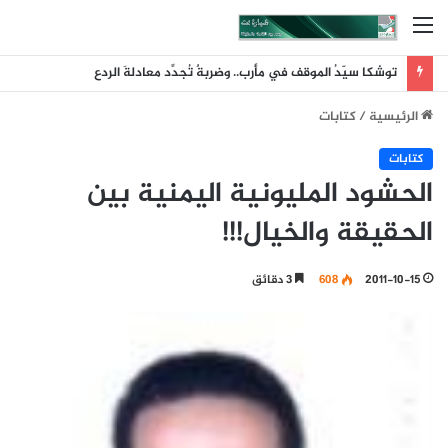
القائمة
توشكا سيّدُ الموقف في مأرب.. وضربةٌ تُجدِّد معادلةَ الردع
الرئيسية
/
كتابات
كتابات
الحشود المليونية اليمنية بين
الحقيقة والخيال!!!
2011-10-15
608
3 دقائق