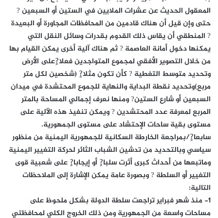
المعقول الحديث عن عشرات الملايين في الستين أو السبعين ?
حتى وإن قيل أن هناك قادمين من المحافظات المجاورة أو البعيدة
? المنطقي أن يقاس ذلك القدوم بقدرات وسائل النقل التي
يمكنها دخول أمانة العاصمة ? ثم هناك آلية أخرى يمكن القيام بها
من خلال التصوير الأفقي لمجموع المتواجدين فعلا?ٍعلى الأرض
وتحديد متوسط التغطية ? كأن تكون مثلا?ٍ (شخصين لكل متر
مربع)وتحديد نقطة البداية والنهاية للجموع المحتشدة في ميدان
السبعين أو شارع الستين? ومنها نعرف إجمالي المساحة بالمتر
المربع لمعرفة عدد المحتشدين ? ويمكن تنفيذ هذه الآلية على
مستوى بقية ساحات الإحتشاد على مستوى الجمهورية.
سابعا?ٍ/بمراجعة الخارطة السكانية للجمهورية اليمنية من منظور
سياسي وبالتحديد من تدشين الشباب الثائر لحركة التغيير اليمنية
وماتبعها من أحداث كبرى أثرت سلبا?ٍ أو إيجابا?ٍ على شعبية قوى
التغيير أو السلطة ? وبصورة عامة يمكن الإشارة إلى الملاحظات
التالية:
1- منذ شهر فبراير تراجعت سلطة الدولة بشكل ملحوظ على
مساحات واسعة من الجمهورية ومن ذلك الخروج الكلي لمحافظتي