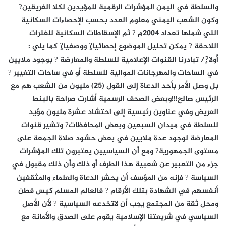
والسلطة في اليمن المؤشرات الرقمية للمؤيدين لكلا الفريقين?
وكون الشعب اليمني معلوم العدد بحسب الإحصاءات السكانية
التي شملها تعداد 2004م ? ثم الإسقاطات السكانية للفترات
اللاحقة ? يمكن تحليل الموضوع إحصائيا?ٍ ووصفيا?ٍ كما يلي :
أولا?ٍ/ تبادرنا القنوات الإعلامية للسلطة والمعارضة ? بوجود ملايين
في الساحات والمهرجانات الموالية للسلطة أو في ساحات التغيير ?
بل وصل الأمر بأحد الدعاة إلى القول (25) مليون من الشعب هم مع
الرئيس صالح!!!وبعض الصحف الرسمية أشارت صراحة بالبنط
العريض وفي عناوين رئيسية إلى احتشاد عشرة مليون مؤيد
للسلطة في ميدان السبعين وبعض المحافظات? وتشير قنوات
المعارضة لوجود عدة ملايين في بعض حشود صلاة الجمعة على
مستوى الجمهورية? ومع أن السياسيين يعتبرون تلك المؤشرات
جزء من التعبير عن شعبية هذا الطرف أو ذلك وأن ذلك مقبول في
السياسة ? فإنه من المؤسف أن يحشر الدعاة والعلماء والمثقفين
أنفسهم في الشهادة بتلك الأرقام ? فالعالم المسلم كيس فطن
ومحل ثقة من المجتمع يجب أن لاتخدعه السياسية ? لأن الأصل
السياسي في شريعتنا الإسلامية يقوم على الصدق والأمانة مع