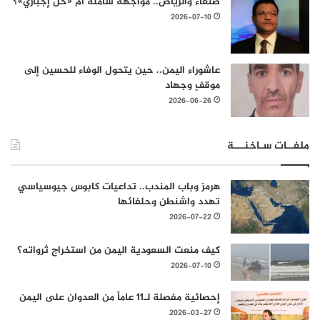
صنعاء والرياض.. مواجهة شاملة أم «حل إجباري»؟
2026-07-10
عاشوراء اليمن.. حين يتحول الوفاء للحسين إلى
موقفٍ وجهاد
2026-06-26
ملفــات سـاخنـــة
هرمز وباب المندب.. تداعيات كابوس جيوسياسي
تهدد واشنطن وحلفائها
2026-07-22
كيف منعت السعودية اليمن من استخراج ثرواته؟
2026-07-10
إحصائية مفصلة لـ11 عاماً من العدوان على اليمن
2026-03-27