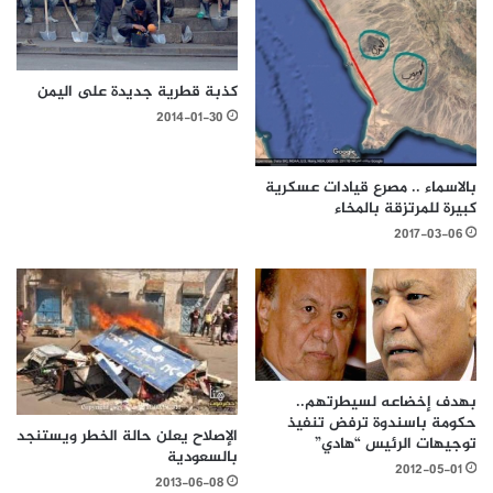
كذبة قطرية جديدة على اليمن
2014-01-30
بالاسماء .. مصرع قيادات عسكرية
كبيرة للمرتزقة بالمخاء
2017-03-06
بهدف إخضاعه لسيطرتهم..
حكومة باسندوة ترفض تنفيذ
الإصلاح يعلن حالة الخطر ويستنجد
توجيهات الرئيس “هادي”
بالسعودية
2012-05-01
2013-06-08