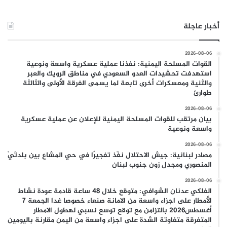
أخبار عاجلة
2026-08-06
القوات المسلحة اليمنية: نفذنا عملية عسكرية واسعة ونوعية
استهدفت تحشيدات العدو السعودي في مناطق الرويك والعبر
والثنية ومعسكرات أخرى تابعة لما يسمى الفرقة الأولى والثالثة
طوارئ
2026-08-06
بيان مرتقب للقوات المسلحة اليمنية للإعلان عن عملية عسكرية
واسعة ونوعية
2026-08-06
مصادر لبنانية: جيش الاحتلال نفّذ تفجيرًا في حي المشاع بين بلدتَيْ
المنصوري ومجدل زون جنوب لبنان
2026-08-06
الفلكي عدنان الشوافي: متوقع خلال 48 ساعة قادمة عودة نشاط
الأمطار على اجزاء واسعة من الامانة صنعاء خصوصا غدا الجمعة 7
أغسطس2026 بالتزامن مع توقع توسع نسبي لهطول الامطار
المتفرقة متفاوتة الشدة على اجزاء واسعة من اليمن مقارنة باليومين