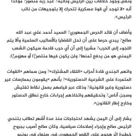
ونفى وجود خلافات بين الرئيس ونائبه? عبد ربه منصور? مؤكدا
أنه «لا توجد أي قوة عسكرية تتحرك إلا بتوجيهات من نائب
الرئيس».
وأضاف أن قائد الحرس الجمهوري? العميد أحمد علي عبد الله
صالح? يبدي حرصا على أن تحل القضايا بالأساليب السلمية وألا يتم
اللجوء إلى الحرب? مشيرا إلى أن أي حرب قادمة سيكون الشعب
اليمني هو من يدفع ثمنها? ولن يكون فيها منتصر?ٍا أو مهزوم?ٍا.
واتهم الجندي قادة أحزاب «اللقاء المشترك»? ومن سماهم «القوات
المتمردة على الشرعية الدستورية»? بأنهم «يقومون بممارسات غير
دستورية وغير قانونية? وذلك عبر قيامهم بعمل نقاط تفتيش
وسجن أناس? وتحقيقهم واتخاذهم إجراءات خارج نطاق الدستور
وخارج إطار القانون».
يشار إلى أن اليمن يشهد احتجاجات منذ عدة أشهر تطالب بتنحي
الرئيس صالح وإجراء إصلاحات سياسية. وكان صالح أصيب بجروح
خطيرة إثر هجوم على القصر الجمهوري في صنعاء في يونيو