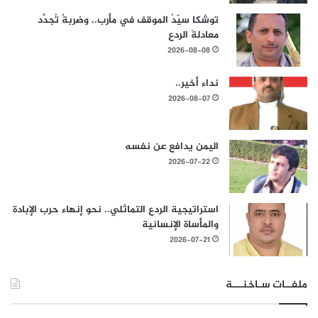
توشكا سيّدُ الموقف في مأرب.. وضربةٌ تُجدِّد
معادلةَ الردع
2026-08-08
نداء أخير..
2026-08-07
اليمن يدافع عن نفسه
2026-07-22
استراتيجية الردع التماثلي.. نحو إنهاء حرب الإبادة
والمأساة الإنسانية
2026-07-21
ملفــات سـاخنـــة