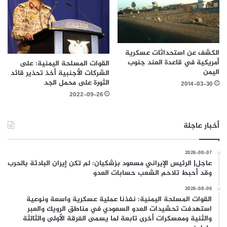
الكشف عن استحداثات عسكرية
أمريكية في قاعدة العند جنوب
القوات المسلحة اليمنية: على
اليمن
الشركات الأجنبية أخذ تحذير قائد
الثورة على محمل الجد
2014-03-30
2022-09-26
أخبار عاجلة
2026-08-07
عاجل| الرئيس الإيراني مسعود بزشكيان: لم تكن إيران البادئة بالحرب
وقد أحبط تلاحم الشعب حسابات العدو
2026-08-06
القوات المسلحة اليمنية: نفذنا عملية عسكرية واسعة ونوعية
استهدفت تحشيدات العدو السعودي في مناطق الرويك والعبر
والثنية ومعسكرات أخرى تابعة لما يسمى الفرقة الأولى والثالثة