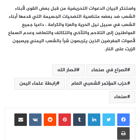
واستنكر البيان الدعوات التحريضية من قبل بعض القوى لأبناء
الشعب ضد بعضه متناسية التضحيات الجسيمة التي قدمها أبناء
الشعب في سبيل نيل الحرية والعزة والكرامة ، داعيا جميع
المواطنين إلى التلاحم والتآخي والتكاتف والتعاضد وعدم السماع
لأصوات المغرضين الذين يتربصون شراً بالشعب اليمني ويصبون
الزيت على النار.
الصراع في صنعاء
انصار الله
حزب المؤتمر الشعبي العام
رابطة علماء اليمن
صنعاء
لينكدإن
بينتيريست
مشاركة عبر البريد
طباعة