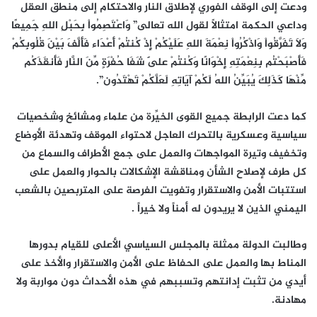
ودعت إلى الوقف الفوري لإطلاق النار والاحتكام إلى منطق العقل
وداعي الحكمة امتثالاً لقول الله تعالى” وَاعْتَصِمُواْ بِحَبْلِ اللهِ جَمِيعًا
وَلاَ تَفَرَّقُواْ وَاذْكُرُواْ نِعْمَةَ اللهِ عَلَيْكُمْ إِذْ كُنتُمْ أَعْدَاء فَأَلَّفَ بَيْنَ قُلُوبِكُمْ
فَأَصْبَحْتُم بِنِعْمَتِهِ إِخْوَانًا وَكُنتُمْ عَلَىَ شَفَا حُفْرَةٍ مِّنَ النَّارِ فَأَنقَذَكُم
مِّنْهَا كَذَلِكَ يُبَيِّنُ اللهُ لَكُمْ آيَاتِهِ لَعَلَّكُمْ تَهْتَدُون”.
كما دعت الرابطة جميع القوى الخيِّرة من علماء ومشائخ وشخصيات
سياسية وعسكرية بالتحرك العاجل لاحتواء الموقف وتهدئة الأوضاع
وتخفيف وتيرة المواجهات والعمل على جمع الأطراف والسماع من
كل طرف لإصلاح الشأن ومناقشة الإشكالات بالحوار والعمل على
استتبات الأمن والاستقرار وتفويت الفرصة على المتربصين بالشعب
اليمني الذين لا يريدون له أمناً ولا خيراً .
وطالبت الدولة ممثلة بالمجلس السياسي الأعلى للقيام بدورها
المناط بها والعمل على الحفاظ على الأمن والاستقرار والأخذ على
أيدي من تثبت إدانتهم وتسببهم في هذه الأحداث دون مواربة ولا
مهادنة.