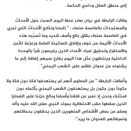
إلى منطق العقل وداعي الحكمة .
وقالت الرابطة في بيان صادر عنها اليوم السبت حول الأحداث
والمستجدات بالعاصمة صنعاء : ” تابعنا ونتابع الأحداث التي تجري
في العاصمة صنعاء بقلق بالغ وأسف شديد وما تُسبِّبه هذه
الأحداث الأليمة من خوف وإقلاق للسكينة العامة وزعزعة للأمن
والاستقرار وتحقيق لمراد الأعداء الذين يتربصون شراً بالوحدة
الداخلية وينتظرون مثل هذا اليوم بفارغ صبرهم إضافة إلى ما
يشنونه من عدوان غاشم على الشعب اليمني”.
وأضافت الرابطة ” من المعلوم أنهم لم يستهدفوا فئة دون فئة ولا
مكوناً دون مكون بل يستهدفون الشعب اليمني بأكمله دون
استثناء ونحن إذ نعبر عن قلقنا وأسفنا وبالغ حزننا على الضحايا
الذين سقطوا عقب الاحتفالية بمولد النبي صلى الله عليه وآله
وسلم من بعض الأشخاص المتهورين الذين يحققون بحماقتهم
وتصرفاتهم للعدوان ما يريد”.