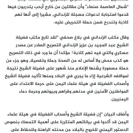
“شمال العاصمة صنعاء” وأن مقاتلين من خارج أرحب يتدربون فيها
قدموا استجابة لدعوات مسجلة للزنداني, مشيرا إلى أنها تهم
كاذبة وتندرج ضمن حملة التحريض عليه.
وقال مكتب الزنداني في بلاغ صحفي “لقد تابع مكتب فضيلة
الشيخ عبد المجيد بن عزيز الزنداني التصريح الصادر عن مصدر
عسكري والتي فيه تهم كاذبة? مؤكدا أن ما ورد في ذلك التصريح
هو كذب محض ولا أساس له من الصحة جملة وتفصيلا, وهو جزء من
حملة مسعورة يشنها الإعلام منذ شهور على فضيلة الشيخ نتيجة
لمواقفه الشرعية إزاء ما يجري في البلاد ومنها تأكيد فضيلة الشيخ
وأصحاب الفضيلة في هيئة علماء اليمن على حرمة الاعتداء على
المواطنين الآمنين في مدنهم وقراهم وبيوتهم وحرمة دماء
اليمنيين.
وأضاف البيان “إن فضيلة الشيخ وأصحاب الفضيلة في هيئة علماء
اليمن قد أكدوا في بياناتهم المتكررة على أهمية التمسك بنصوص
الدستور اليمني للخروج بالبلاد من محنته الراهنة وللحفاظ على