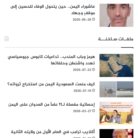
عاشوراء اليمن.. حين يتحول الوفاء للحسين إلى
موقفٍ وجهاد
2026-06-26
ملفــات سـاخنـــة
هرمز وباب المندب.. تداعيات كابوس جيوسياسي
تهدد واشنطن وحلفائها
2026-07-22
كيف منعت السعودية اليمن من استخراج ثرواته؟
2026-07-10
إحصائية مفصلة لـ11 عاماً من العدوان على اليمن
2026-03-27
أكاذيب ترامب في العام الأول من ولايته الثانية