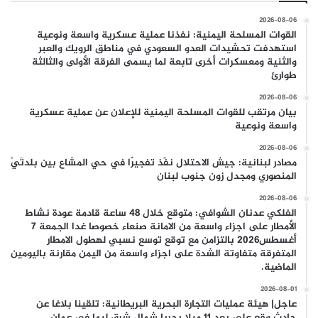
2026-08-06
القوات المسلحة اليمنية: نفذنا عملية عسكرية واسعة ونوعية
استهدفت تحشيدات العدو السعودي في مناطق الرويك والعبر
والثنية ومعسكرات أخرى تابعة لما يسمى الفرقة الأولى والثالثة
طوارئ
2026-08-06
بيان مرتقب للقوات المسلحة اليمنية للإعلان عن عملية عسكرية
واسعة ونوعية
2026-08-06
مصادر لبنانية: جيش الاحتلال نفّذ تفجيرًا في حي المشاع بين بلدتَيْ
المنصوري ومجدل زون جنوب لبنان
2026-08-06
الفلكي عدنان الشوافي: متوقع خلال 48 ساعة قادمة عودة نشاط
الأمطار على اجزاء واسعة من الامانة صنعاء خصوصا غدا الجمعة 7
أغسطس2026 بالتزامن مع توقع توسع نسبي لهطول الامطار
المتفرقة متفاوتة الشدة على اجزاء واسعة من اليمن مقارنة باليومين
الماضية.
2026-08-01
عاجل| هيئة عمليات التجارة البحرية البريطانية: تلقينا بلاغا عن
حادث وقع على بعد 11 ميلا بحريا شمال شرق ليما في عمان