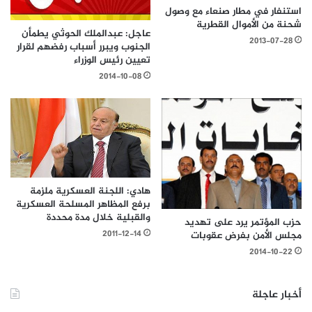
استنفار في مطار صنعاء مع وصول
شحنة من الأموال القطرية
عاجل: عبدالملك الحوثي يطمأن
2013-07-28
الجنوب ويبرر أسباب رفضهم لقرار
تعيين رئيس الوزراء
2014-10-08
هادي: اللجنة العسكرية ملزمة
برفع المظاهر المسلحة العسكرية
والقبلية خلال مدة محددة
حزب المؤتمر يرد على تهديد
2011-12-14
مجلس الأمن بفرض عقوبات
2014-10-22
أخبار عاجلة