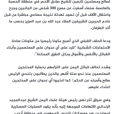
لصالح ومسلحين تابعين للشيخ صادق الأحمر في منطقة الحصبة
بالعاصمة صنعاء أسفرت عن مصرع 300 شخص من الجانبين وجرح
واعتقال الآلاف قبل أن تسود تهدئة نتيجة مساعي مباشرة من قبل
خادم الحرمين الشريفين الملك عبد الله بن عبد العزيز بحسب ما
أكد الطرفان.
ودعا الحلف القبلي الذي أصبح مكونا رئيسيا من مكونات ساحة
الاحتجاجات الشبابية “للرد على أي عدوان على المعتصمين وأبناء
القبائل بالأنفس والأموال وبكل الطرق الممكنة”.
وشدد تحالف قبائل اليمن على التزامهم بحماية المحتجين
المعتصمين منذ نحو ستة أشهر, والذين يطالبون بتنحي الرئيس
صالح وأسرته عن الحكم? كما اعتبروا أي عدوان على المحتجين
اعتداء عليهم.
وفي سياق آخر نفى رئيس هيئة علماء اليمن الشيخ عبدالمجيد
الزنداني الاتهامات الموجهة إليه بأنه يقود العمليات العسكرية
لمسلحين ضد معسكرات للحرس الجمهوري في منطقة أرحب