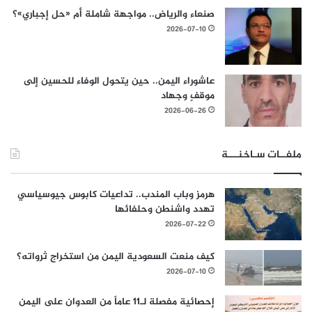
صنعاء والرياض.. مواجهة شاملة أم «حل إجباري»؟
2026-07-10
عاشوراء اليمن.. حين يتحول الوفاء للحسين إلى
موقفٍ وجهاد
2026-06-26
ملفــات سـاخنـــة
هرمز وباب المندب.. تداعيات كابوس جيوسياسي
تهدد واشنطن وحلفائها
2026-07-22
كيف منعت السعودية اليمن من استخراج ثرواته؟
2026-07-10
إحصائية مفصلة لـ11 عاماً من العدوان على اليمن