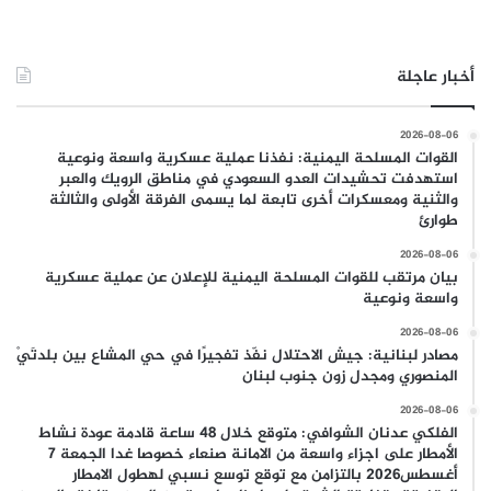
أخبار عاجلة
2026-08-06
القوات المسلحة اليمنية: نفذنا عملية عسكرية واسعة ونوعية
استهدفت تحشيدات العدو السعودي في مناطق الرويك والعبر
والثنية ومعسكرات أخرى تابعة لما يسمى الفرقة الأولى والثالثة
طوارئ
2026-08-06
بيان مرتقب للقوات المسلحة اليمنية للإعلان عن عملية عسكرية
واسعة ونوعية
2026-08-06
مصادر لبنانية: جيش الاحتلال نفّذ تفجيرًا في حي المشاع بين بلدتَيْ
المنصوري ومجدل زون جنوب لبنان
2026-08-06
الفلكي عدنان الشوافي: متوقع خلال 48 ساعة قادمة عودة نشاط
الأمطار على اجزاء واسعة من الامانة صنعاء خصوصا غدا الجمعة 7
أغسطس2026 بالتزامن مع توقع توسع نسبي لهطول الامطار