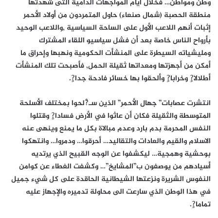
وطن ومواطن… فخلال أيام المواجهات الدامية التى شهدتها
منطقة الحصبة (شمال صنعاء) حاول المتمردون من أولاد الأحمر
إثبات أنهم اللاعب الأول على الساحة السياسية ,واللاعب الوحيد
بأرواح الناس خاصة بعد أن فشل سياسيو اللقاء المشترك
ومليشياته السيطرة على المنشأت الحكومية ونهبها وإحراق ما
أمكن من أجهزتها ومعداتها ثقيلة الحمل, فأصبحت تلك المنشأت
أطلالا?ٍ وخرابا?ٍ وألحقوا بها خسائر فادحة جدا?ٍ.
انتشرت عصابات” جهال الأحمر” الذين سـ?ْلحوا بمختلف الأسلحة
المتوسطة والثقيلة فكان أن عاثوا في الأرض فسادا?ٍ وقتلوا
النفس المحرمة بدم بارد وعدم مبالاة بكل ما يمنع وينهى عنه
الاسلام والقيم والعادات والتقاليد… أحرقوا… ودمروا… وانتهكوا
بوحشية وهمجية… ليكشفوا عن الوجه القبيح الذي يرتديه
أسيادهم من يوصفون ب”المشايخ”… وكشفت الغطاء عن كوامن
النفوس الشريرة ونزعتها الشيطانية الحاقدة على كل شيء جميل
في هذا الوطن الذي سارعت الى محاولة تدميره والإجهاز عليه
تماما?ٍ.