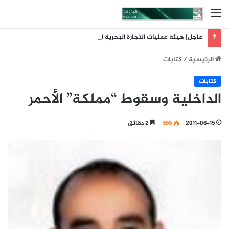
القائمة
عاجل| هيئة عمليات التجارة البحرية البريطانية: تلقينا بلاغا عن حادث وقع على بعد 11 ميلا بحريا شمال شرق ليما في عمان
الرئيسية
/
كتابات
كتابات
الداخلية وسقوط “مملكة” الأحمر
2011-06-15
555
2 دقائق