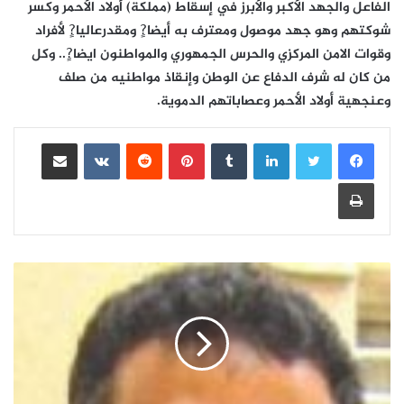
الفاعل والجهد الأكبر والأبرز في إسقاط (مملكة) أولاد الأحمر وكسر
شوكتهم وهو جهد موصول ومعترف به أيضا?ٍ ومقدرعاليا?ٍ لأفراد
وقوات الامن المركزي والحرس الجمهوري والمواطنون ايضا?ٍ.. وكل
من كان له شرف الدفاع عن الوطن وإنقاذ مواطنيه من صلف
وعنجهية أولاد الأحمر وعصاباتهم الدموية.
لينكدإن
بينتيريست
مشاركة عبر البريد
طباعة