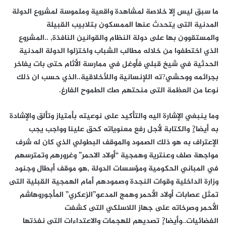
ما سبق ليس إلا خلاصة لمشاهدة واقعية وملموسة لمشروع الدولة
المدنية التى يتحدث عنها الممسكون بتلابيب القبيلة
والمستقوون بها على دولة النظام والقوانين النافذة, ..المشروع
الذي اختطفوا من خلاله مطالب الشباب واختزلوا الدولة المدنية
الحدثية في شيخ قبلي فأوغل في ممارسة الأثام حتى بات يفاخر
بجرائمه ووحشي?ته اللإنسانية واللأخلاقية..الذي حسب ان ذلك
نوعا من العظمة التى منحتهم صك الطموح الفارغ.
وما ينبغي الإشارة اليه والتأكيد على نوعيته بأمتياز وتألق والإشادة
به أيضا?ٍ والكتابة لأجل رفع معنوياته كحق علينا وواجب يجب
الإعتراف به هو ذلك الصمود والموقف البطولي الذي كان له شرف
مواجهة صلف وعنترية وهمجية “أولاد الاحمر” وغرورهم وتمترسهم
في المباني الحكومية ومؤسسات الدولة ,هو موقف أبطال وجنود
وزارة الداخلية وقوات النجدة وصمودهم أمام الهمجية القبلية التى
تمثل عصابات أولاد الأحمر وهمج المدعو”الزعكري” المأجوروهاشم
الأحمر وصرخاته على جهاز اللاسلكي التى كشفت
الفضائيات..وأيضا?ٍ تصديهم للهجمات والاعتداءات التى نفذتها