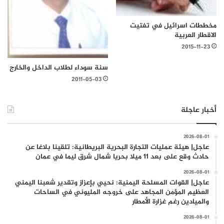
مخططات اسرائيل في تفتيت
الاقطار العربية
2015-11-23
سنة سوداء لطلاب الداخل والخارج
2011-05-03
أخبار عاجلة
2026-08-01
عاجل| هيئة عمليات التجارة البحرية البريطانية: تلقينا بلاغا عن
حادث وقع على بعد 11 ميلا بحريا شمال شرق ليما في عمان
2026-08-01
عاجل| القوات المسلحة اليمنية: نحيي بإعزاز وتقدير شعبنا اليمني
العظيم المؤمن المجاهد على خروجه المليوني في الساحات
والميادين رغم غزارة الأمطار
2026-08-01