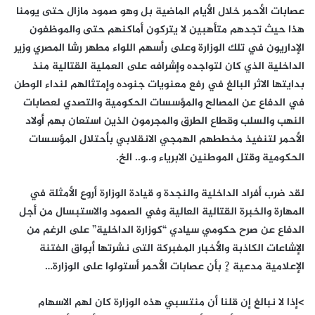
عصابات الأحمر خلال الأيام الماضية بل وهو صمود مازال حتى يومنا
هذا حيث تجدهم متأهبين لا يتركون أماكنهم حتى والموظفون
الإداريون في تلك الوزارة وعلى رأسهم اللواء مطهر رشا المصري وزير
الداخلية الذي كان لتواجده وإشرافه على العملية القتالية منذ
بدايتها الاثر البالغ في رفع معنويات جنوده وإمتثالهم لنداء الوطن
في الدفاع عن المصالح والمؤسسات الحكومية والتصدي لعصابات
النهب والسلب وقطاع الطرق والمجرمون الذين استعان بهم أولاد
الأحمر لتنفيذ مخططهم الهمجي الانقلابي بأحتلال المؤسسات
الحكومية وقتل الموطنين الابرياء و..و.. الخ.
لقد ضرب أفراد الداخلية والنجدة و قيادة الوزارة أروع الأمثلة في
المهارة والخبرة القتالية العالية وفي الصمود والاستبسال من أجل
الدفاع عن صرح حكومي سيادي “كوزارة الداخلية” على الرغم من
الإشاعات الكاذبة والأخبار المفبركة التى نشرتها أبواق الفتنة
الإعلامية مدعية ?ٍ بأن عصابات الأحمر أستولوا على الوزارة…
>إذا لا نبالغ إن قلنا أن منتسبي هذه الوزارة كان لهم الاسهام