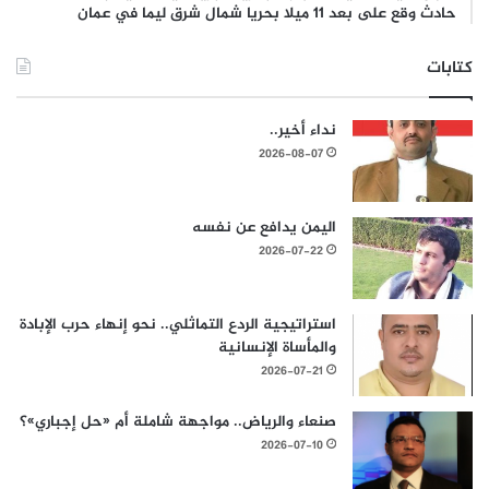
حادث وقع على بعد 11 ميلا بحريا شمال شرق ليما في عمان
كتابات
نداء أخير..
2026-08-07
اليمن يدافع عن نفسه
2026-07-22
استراتيجية الردع التماثلي.. نحو إنهاء حرب الإبادة
والمأساة الإنسانية
2026-07-21
صنعاء والرياض.. مواجهة شاملة أم «حل إجباري»؟
2026-07-10