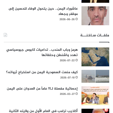
عاشوراء اليمن.. حين يتحول الوفاء للحسين إلى
موقفٍ وجهاد
2026-06-26
ملفــات سـاخنـــة
هرمز وباب المندب.. تداعيات كابوس جيوسياسي
تهدد واشنطن وحلفائها
2026-07-22
كيف منعت السعودية اليمن من استخراج ثرواته؟
2026-07-10
إحصائية مفصلة لـ11 عاماً من العدوان على اليمن
2026-03-27
أكاذيب ترامب في العام الأول من ولايته الثانية