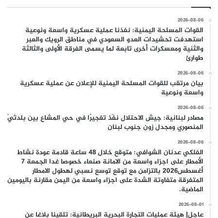
2026-08-06
القوات المسلحة اليمنية: نفذنا عملية عسكرية واسعة ونوعية
استهدفت تحشيدات العدو السعودي في مناطق الرويك والعبر
والثنية ومعسكرات أخرى تابعة لما يسمى الفرقة الأولى والثالثة
طوارئ
2026-08-06
بيان مرتقب للقوات المسلحة اليمنية للإعلان عن عملية عسكرية
واسعة ونوعية
2026-08-06
مصادر لبنانية: جيش الاحتلال نفّذ تفجيرًا في حي المشاع بين بلدتَيْ
المنصوري ومجدل زون جنوب لبنان
2026-08-06
الفلكي عدنان الشوافي: متوقع خلال 48 ساعة قادمة عودة نشاط
الأمطار على اجزاء واسعة من الامانة صنعاء خصوصا غدا الجمعة 7
أغسطس2026 بالتزامن مع توقع توسع نسبي لهطول الامطار
المتفرقة متفاوتة الشدة على اجزاء واسعة من اليمن مقارنة باليومين
الماضية.
2026-08-01
عاجل| هيئة عمليات التجارة البحرية البريطانية: تلقينا بلاغا عن