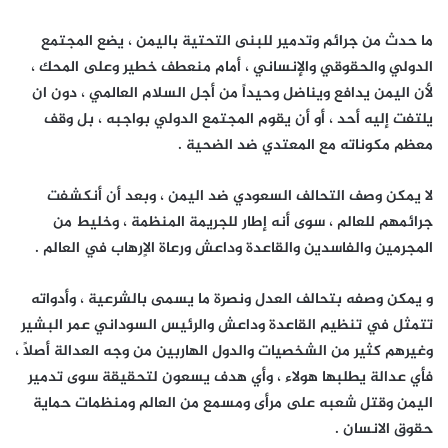
ما حدث من جرائم وتدمير للبنى التحتية باليمن ، يضع المجتمع
الدولي والحقوقي والإنساني ، أمام منعطف خطير وعلى المحك ،
لأن اليمن يدافع ويناضل وحيداً من أجل السلام العالمي ، دون ان
يلتفت إليه أحد ، أو أن يقوم المجتمع الدولي بواجبه ، بل وقف
معظم مكوناته مع المعتدي ضد الضحية .
لا يمكن وصف التحالف السعودي ضد اليمن ، وبعد أن أنكشفت
جرائمهم للعالم ، سوى أنه إطار للجريمة المنظمة ، وخليط من
المجرمين والفاسدين والقاعدة وداعش ورعاة الاٍرهاب في العالم .
و يمكن وصفه بتحالف العدل ونصرة ما يسمى بالشرعية ، وأدواته
تتمثل في تنظيم القاعدة وداعش والرئيس السوداني عمر البشير
وغيرهم كثير من الشخصيات والدول الهاربين من وجه العدالة أصلاً ،
فأي عدالة يطلبها هولاء ، وأي هدف يسعون لتحقيقة سوى تدمير
اليمن وقتل شعبه على مرأى ومسمع من العالم ومنظمات حماية
حقوق الانسان .