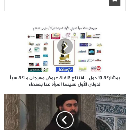
بمشاركة 10 دول .. افتتاح قافلة عروض مهرجان ملكة سبأ
الدولي الأول لسينما المرأة غدا بصنعاء