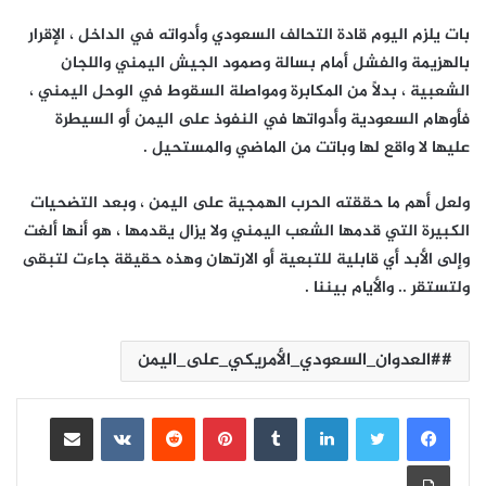
بات يلزم اليوم قادة التحالف السعودي وأدواته في الداخل ، الإقرار
بالهزيمة والفشل أمام بسالة وصمود الجيش اليمني واللجان
الشعبية ، بدلاً من المكابرة ومواصلة السقوط في الوحل اليمني ،
فأوهام السعودية وأدواتها في النفوذ على اليمن أو السيطرة
عليها لا واقع لها وباتت من الماضي والمستحيل .
ولعل أهم ما حققته الحرب الهمجية على اليمن ، وبعد التضحيات
الكبيرة التي قدمها الشعب اليمني ولا يزال يقدمها ، هو أنها ألغت
وإلى الأبد أي قابلية للتبعية أو الارتهان وهذه حقيقة جاءت لتبقى
ولتستقر .. والأيام بيننا .
#العدوان_السعودي_الأمريكي_على_اليمن
لينكدإن
بينتيريست
مشاركة عبر البريد
طباعة