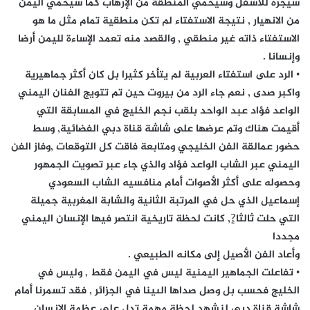
سيجره للأسفل وسيحمي المنطقة من الإرهاب كما سيحمي اليمن
من الانهيار , نتيجة الاستفتاء لم تكن منطقية تمام مثل ما هو
الاستفتاء ذاته غير منطقي , والقصد منه تعمد الإساءة لليمن أرضا
وإنسانا .
• الرد على استفتاء العربية لم يتأخر كثيرا بل كان أكثر جماهيرية
واكبر صدى , نعم جاء الرد من بيروت حين تم تتويج الفنان اليمني
الواعد فؤاد عبد الواحد بلقب نجم الخليج في المسابقة التي
أقيمت هناك وتم عرضها على شاشة قناة دبي الفضائية, وسط
حضور عمالقة الفن الخليجي ومتابعة فاقت كل التوقعات ,وفاز الفن
اليمني عبر الشاب الواعد فؤاد والذي جاء عبر تصويت الجمهور
وحصوله على أكثر الأصوات أمام منافسيه الشاب السعودي
إسماعيل الذي حل في المرتبة الثانية والشابة المغربية جميلة
التي حلت ثالثا?ٍ, كانت لحظة تاريخية انتصر فيها الإنسان اليمني
مجددا
وأعاد الفن الأصيل إلى مكانه الطبيعي .
• تفاعلت الجماهير اليمنية ليس في اليمن فقط , وليس في
الخليج فحسب بل وصل صداها الىينا في الجزائر , فقد تسمرنا أمام
شاشة قناة دبي لنشهد لحظة مهمة تدل على عظمة الإنسان