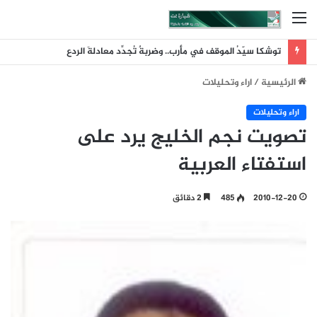
القائمة
توشكا سيّدُ الموقف في مأرب.. وضربةٌ تُجدِّد معادلةَ الردع
الرئيسية
/
اراء وتحليلات
اراء وتحليلات
تصويت نجم الخليج يرد على
استفتاء العربية
2010-12-20
485
2 دقائق