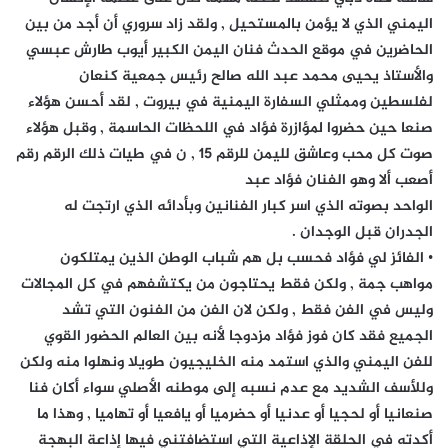
اليمني الذي لا يؤمن بالمستحيل , ولقد زاد سروري أن أجد من بين
الحاضرين في موقع الحدث فنان اليمن الكبير أيوب طارش عبسي
والأستاذ يحيى محمد عبد الله صالح رئيس جمعية كنعان
لفلسطين وممثلي السفارة اليمنية في بيروت , لقد أحسن هؤلاء
صنعا حين حضروا لمؤازرة فؤاد في اللحظات الحاسمة , وقبل هؤلاء
صوت كل محب وعاشق لليمن للرقم 15 , ن في طيات ذلك الرقم رقم
أصعب ألا وهو الفنان فؤاد عبد
الواحد بصوته الذي اسر كبار الفنانين وبأدائه الذي ارتجت له
الجدران قبل الوجدان .
• الفائز لي فؤاد فحسب بل هم شباب الوطن الذين يمتلكون
مواهب جمة , ولكن فقط يحتاجون من يكتشفهم في كل المجالات
وليس في الفن فقط , ولكن لان الفن من الفنون التي تشد
الجميع فقد كان فوز فؤاد مزدوجا لأنه بين العالم الحضور القوي
للفن اليمني والذي استمد منه الخليجيون طويلا ونهلوا منه ولكن
وللأسف الشديد مع عدم نسبه إلى موطنه الأصلي سواء أكان فنا
صنعانيا أو لحجيا أو عدنيا أو حضرميا أو يافعيا أو تهاميا , وهذا ما
أكدته في الحلقة الإذاعية التي استضافتني فيها إذاعة البهجة