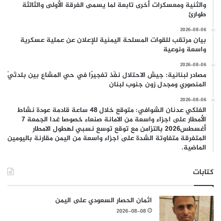
والثنية ومعسكرات أخرى تابعة لما يسمى الفرقة الأولى والثالثة
طوارئ
2026-08-06
بيان مرتقب للقوات المسلحة اليمنية للإعلان عن عملية عسكرية
واسعة ونوعية
2026-08-06
مصادر لبنانية: جيش الاحتلال نفّذ تفجيرًا في حي المشاع بين بلدتَيْ
المنصوري ومجدل زون جنوب لبنان
2026-08-06
الفلكي عدنان الشوافي: متوقع خلال 48 ساعة قادمة عودة نشاط
الأمطار على اجزاء واسعة من الامانة صنعاء خصوصا غدا الجمعة 7
أغسطس2026 بالتزامن مع توقع توسع نسبي لهطول الامطار
المتفرقة متفاوتة الشدة على اجزاء واسعة من اليمن مقارنة باليومين
الماضية.
كتابات
اثمان الحصار السعودي على اليمن
2026-08-08