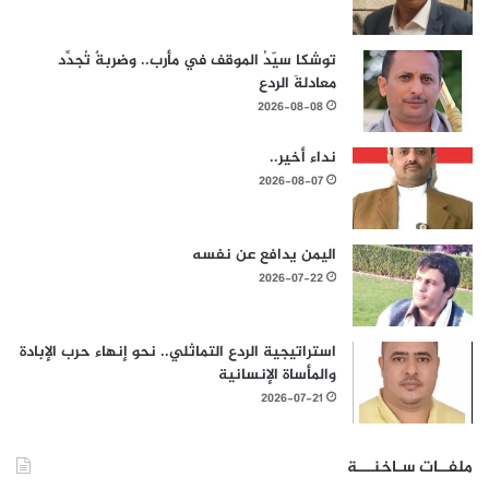
توشكا سيّدُ الموقف في مأرب.. وضربةٌ تُجدِّد
معادلةَ الردع
2026-08-08
نداء أخير..
2026-08-07
اليمن يدافع عن نفسه
2026-07-22
استراتيجية الردع التماثلي.. نحو إنهاء حرب الإبادة
والمأساة الإنسانية
2026-07-21
ملفــات سـاخنـــة