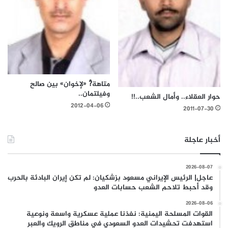
متاهة?ْ «لإخوان» بين صالح
وفيلتمان..
حوار العقلاء.. وأمال الشعب..!!
2012-04-06
2011-07-30
أخبار عاجلة
2026-08-07
عاجل| الرئيس الإيراني مسعود بزشكيان: لم تكن إيران البادئة بالحرب
وقد أحبط تلاحم الشعب حسابات العدو
2026-08-06
القوات المسلحة اليمنية: نفذنا عملية عسكرية واسعة ونوعية
استهدفت تحشيدات العدو السعودي في مناطق الرويك والعبر