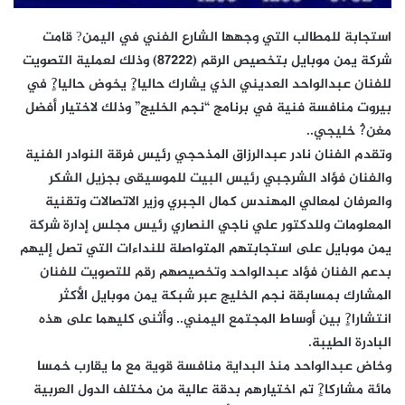
استجابة للمطالب التي وجهها الشارع الفني في اليمن? قامت
شركة يمن موبايل بتخصيص الرقم (87222) وذلك لعملية التصويت
للفنان عبدالواحد العديني الذي يشارك حاليا?ٍ يخوض حاليا?ٍ في
بيروت منافسة فنية في برنامج “نجم الخليج” وذلك لاختيار أفضل
مغن?ُ خليجي..
وتقدم الفنان نادر عبدالرزاق المذحجي رئيس فرقة النوادر الفنية
والفنان فؤاد الشرجبي رئيس البيت للموسيقى بجزيل الشكر
والعرفان لمعالي المهندس كمال الجبري وزير الاتصالات وتقنية
المعلومات وللدكتور علي ناجي النصاري رئيس مجلس إدارة شركة
يمن موبايل على استجابتهم المتواصلة للنداءات التي تصل إليهم
بدعم الفنان فؤاد عبدالواحد وتخصيصهم رقم للتصويت للفنان
المشارك بمسابقة نجم الخليج عبر شبكة يمن موبايل الأكثر
انتشارا?ٍ بين أوساط المجتمع اليمني.. وأثنى كليهما على هذه
البادرة الطيبة.
وخاض عبدالواحد منذ البداية منافسة قوية مع ما يقارب خمسا
مائة مشاركا?ٍ تم اختيارهم بدقة عالية من مختلف الدول العربية