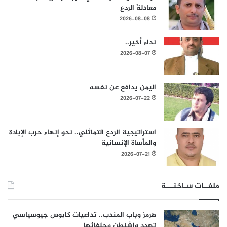
معادلةَ الردع
2026-08-08
نداء أخير..
2026-08-07
اليمن يدافع عن نفسه
2026-07-22
استراتيجية الردع التماثلي.. نحو إنهاء حرب الإبادة
والمأساة الإنسانية
2026-07-21
ملفــات سـاخنـــة
هرمز وباب المندب.. تداعيات كابوس جيوسياسي
تهدد واشنطن وحلفائها