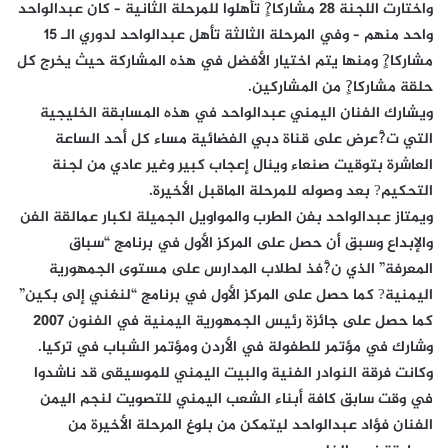
واختارت اللجنة 28 مشاركا?ٍ تأهلوا للمرحلة الثانية – كان عبدالواحد
واحد منهم – وفي المرحلة الثالثة تأهل عبدالواحد لدوري الـ 15
مشاركا?ٍ ومنها يتم اختيار الأفضل في هذه المشاركة حيث يخرج كل
حلقة مشاركا?ٍ من المشاركين.
ويشارك الفنان اليمني عبدالواحد في هذه المسابقة الخليجية
التي ت?ْعرض على قناة دبي الفضائية مساء كل أحد الساعة
العاشرة بتوقيت صنعاء وينال إعجاب كبير وغير عادي من لجنة
التحكيم? بعد وصوله للمرحلة الماقبل الأخيرة.
ويمتاز عبدالواحد بفن الطرب والمواويل الجميلة لكبار عمالقة الفن
والإبداع وسبق أن حصل على المركز الأول في برنامج “سباق
المعرفة” الذي ن?ْفذ لطلاب المدارس على مستوى الجمهورية
اليمنية? كما حصل على المركز الأول في برنامج “لنغني إلى بكين”
كما حصل على جائزة رئيس الجمهورية اليمنية في الفنون 2007
وشارك في مؤتمر للطفولة في الأردن ومؤتمر الشباب في تركيا.
وكانت فرقة النوادر الفنية والبيت اليمني للموسيقى قد ناشدوا
في وقت سابق كافة أبناء الشعب اليمني للتصويت لنجم اليمن
الفنان فؤاد عبدالواحد ليتمكن من بلوغ المرحلة الأخيرة من