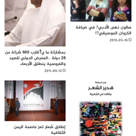
صالون نهى الأدبي? في ضيافة
الكروان الموسيقي?!
2013-03-16
بمشاركة ما ي?ْقارب 600 شركة من
28 دولة ..المعرض الدولي للصيد
والفروسية ينطلق الأربعاء
2011-09-13
إطلاق شعار تعز عاصمة اليمن
الثقافية