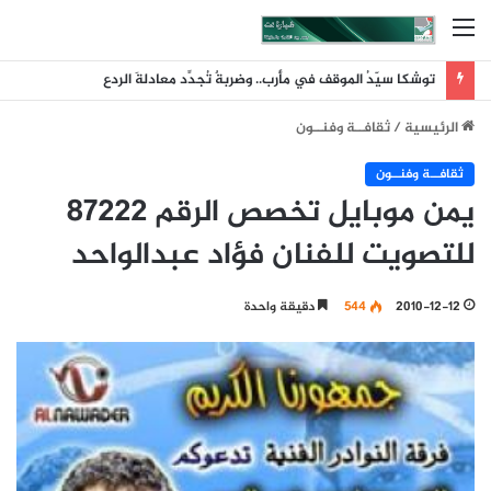
القائمة
توشكا سيّدُ الموقف في مأرب.. وضربةٌ تُجدِّد معادلةَ الردع
الرئيسية
/
ثقافــة وفنــون
ثقافــة وفنــون
يمن موبايل تخصص الرقم 87222
للتصويت للفنان فؤاد عبدالواحد
2010-12-12
544
دقيقة واحدة