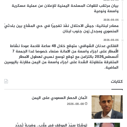
بيان مرتقب للقوات المسلحة اليمنية للإعلان عن عملية عسكرية
واسعة ونوعية
2026-08-06
مصادر لبنانية: جيش الاحتلال نفّذ تفجيرًا في حي المشاع بين بلدتَيْ
المنصوري ومجدل زون جنوب لبنان
2026-08-06
الفلكي عدنان الشوافي: متوقع خلال 48 ساعة قادمة عودة نشاط
الأمطار على اجزاء واسعة من الامانة صنعاء خصوصا غدا الجمعة 7
أغسطس2026 بالتزامن مع توقع توسع نسبي لهطول الامطار
المتفرقة متفاوتة الشدة على اجزاء واسعة من اليمن مقارنة باليومين
الماضية.
كتابات
اثمان الحصار السعودي على اليمن
2026-08-08
توشكا سيّدُ الموقف في مأرب.. وضربةٌ تُجدِّد