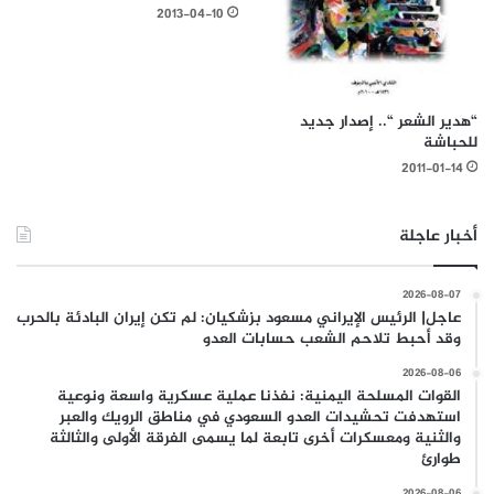
2013-04-10
“هدير الشعر “.. إصدار جديد
للحباشة
2011-01-14
أخبار عاجلة
2026-08-07
عاجل| الرئيس الإيراني مسعود بزشكيان: لم تكن إيران البادئة بالحرب
وقد أحبط تلاحم الشعب حسابات العدو
2026-08-06
القوات المسلحة اليمنية: نفذنا عملية عسكرية واسعة ونوعية
استهدفت تحشيدات العدو السعودي في مناطق الرويك والعبر
والثنية ومعسكرات أخرى تابعة لما يسمى الفرقة الأولى والثالثة
طوارئ
2026-08-06