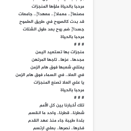
مرحبا بالحياة ملؤها المنجزات
مصنعا?ٍ.. معملا?ٍ.. معهدا?ٍ.. جامعات
قد بدت كالصروح في طريق الطموح
جسدا?ٍ ضم روح بعد طول الشتات
مرحبا بالحياة
# # #
منجزات بها تستعيد اليمن
مجدها.. عزها.. تاجها المرتهن
يعتلي شعبها فوق هام الزمن
في العلا.. في السماء فوق هام الزمن
يا علي العلا تصنع المنجزات
مرحبا بالحياة
# # #
تلك أخبارنا بين كل الأمم
شطرنا.. قطرنا.. واحد ما انقسم
بلدة طيبة جاء منذ عهد القدم
فخرها.. نصرها.. بعلي ارتسم