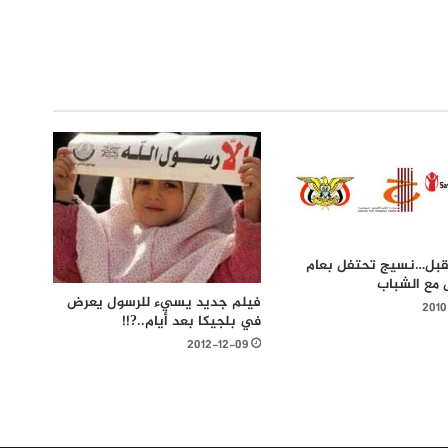
مقبل…نسيج تحتفل بعام
 مع الشباب
فيلم جديد يسيء للرسول يعرض
2010
في بلجيكا بعد أيام..?!!
2012-12-09