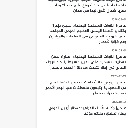
تلقينا بلاغا عن حادث وقع على بعد 11 ميلا
بحريا شمال شرق ليما في عمان
2026-08-01
عاجل| القوات المسلحة اليمنية: نحيي بإعزاز
وتقدير شعبنا اليمني العظيم المؤمن المجاهد
على خروجه المليوني في الساحات والميادين
رغم غزارة الأمطار
2026-08-01
عاجل| القوات المسلحة اليمنية: إجبار 8 سفن
نفطية سعودية على تغيير مسارها باتجاه الرجاء
الصالح في إطار تثبيت معادلة “الحصار بالحصار”
2026-07-22
عاجل | رويترز: ثلاث ناقلات تحمل النفط الخام
من السعودية يتبعون منعطفات في البحر الأحمر
بعد تحذيرات صنعاء
2026-07-21
عاجل| وكالة الأنباء العراقية: مطار أربيل الدولي
يعلن تعليق رحلاته مؤقتا