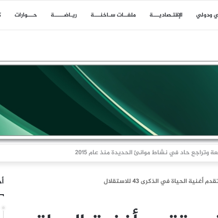
ي ودولي
اﻹقتـصاديـــة
ملفــات سـاخنـــة
ريـاضـــــة
حـــوارات
ك
ا بلاغا عن حادث وقع على بعد 11 ميلا بحريا شمال شرق ليما في عمان
أخ
أغنية الحياة في الذكرى 43 للاستقلال