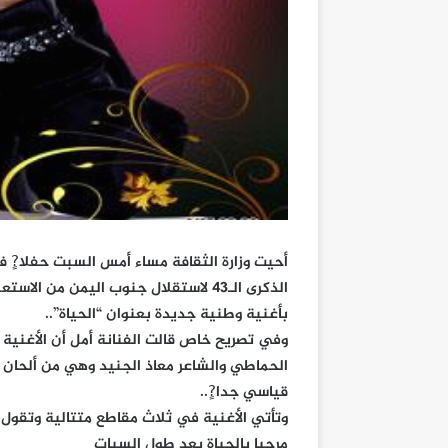
أحيت وزارة الثقافة مساء أمس السبت حفلا?ٍ فن
الذكرى الـ43 لاستقلال جنوب اليمن من 
بأغنية وطنية جديدة بعنوان “الحياة”..
وفي تصريح خاص قالت الفنانة أمل أن الأغنية
الحماطي والشاعر معاذ الجنيد وهي من ألحان ع
قياسي جدا?ٍ..
وتأتي الأغنية في ثلاث مقاطع متتالية وتقول ك
مرحبا بالحياة بعد طول السبات