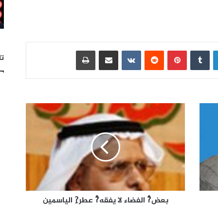
لينكدإن
بينتيريست
مشاركة عبر البريد
طباعة
تا
بعض?ْ الفضاء لا يفقه?ْ عطر?ِ الياسمين