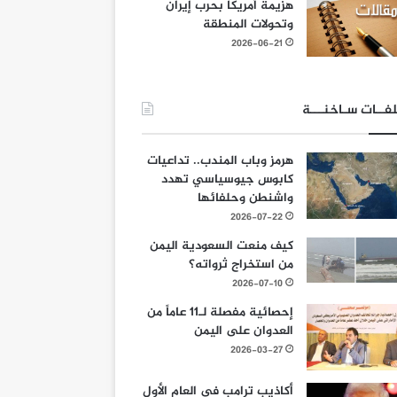
هزيمة أمريكا بحرب إيران
وتحولات المنطقة
2026-06-21
فــات سـاخنـــة
هرمز وباب المندب.. تداعيات
كابوس جيوسياسي تهدد
واشنطن وحلفائها
2026-07-22
كيف منعت السعودية اليمن
من استخراج ثرواته؟
2026-07-10
إحصائية مفصلة لـ11 عاماً من
العدوان على اليمن
2026-03-27
أكاذيب ترامب في العام الأول