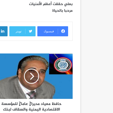
بعلي حققت أعظم الأمنيات
مرحبا بالحياة
فيسبوك
تويتر
حافظ معياد مديرا?ٍ عاما?ٍ للمؤسسة
الاقتصادية اليمنية والسقاف لبنك