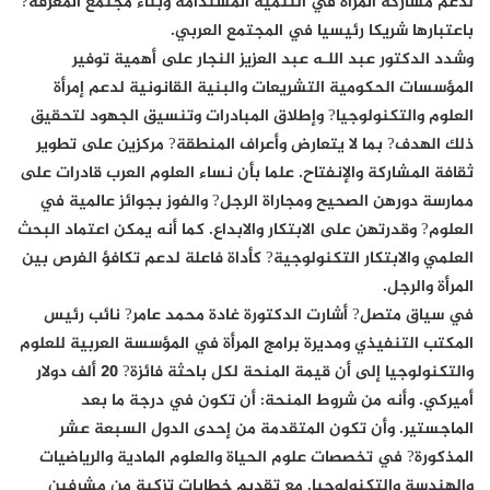
لدعم مشاركة المرأة في التنمية المستدامة وبناء مجتمع المعرفة?
باعتبارها شريكا رئيسيا في المجتمع العربي.
وشدد الدكتور عبد اللـه عبد العزيز النجار على أهمية توفير
المؤسسات الحكومية التشريعات والبنية القانونية لدعم إمرأة
العلوم والتكنولوجيا? وإطلاق المبادرات وتنسيق الجهود لتحقيق
ذلك الهدف? بما لا يتعارض وأعراف المنطقة? مركزين على تطوير
ثقافة المشاركة والإنفتاح. علما بأن نساء العلوم العرب قادرات على
ممارسة دورهن الصحيح ومجاراة الرجل? والفوز بجوائز عالمية في
العلوم? وقدرتهن على الابتكار والابداع. كما أنه يمكن اعتماد البحث
العلمي والابتكار التكنولوجية? كأداة فاعلة لدعم تكافؤ الفرص بين
المرأة والرجل.
في سياق متصل? أشارت الدكتورة غادة محمد عامر? نائب رئيس
المكتب التنفيذي ومديرة برامج المرأة في المؤسسة العربية للعلوم
والتكنولوجيا إلى أن قيمة المنحة لكل باحثة فائزة? 20 ألف دولار
أميركي. وأنه من شروط المنحة: أن تكون في درجة ما بعد
الماجستير. وأن تكون المتقدمة من إحدى الدول السبعة عشر
المذكورة? في تخصصات علوم الحياة والعلوم المادية والرياضيات
والهندسة والتكنولوجيا. مع تقديم خطابات تزكية من مشرفين