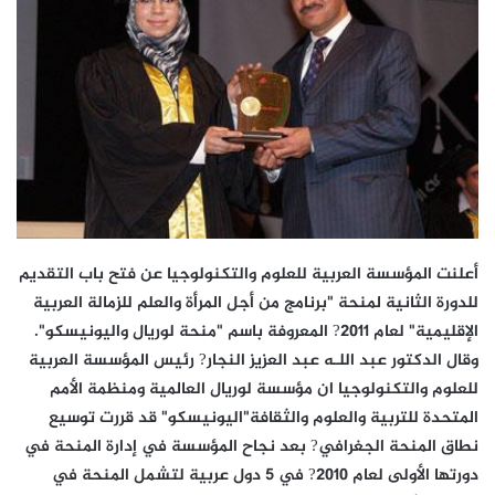
أعلنت المؤسسة العربية للعلوم والتكنولوجيا عن فتح باب التقديم
للدورة الثانية لمنحة "برنامج من أجل المرأة والعلم للزمالة العربية
الإقليمية" لعام 2011? المعروفة باسم "منحة لوريال واليونيسكو".
وقال الدكتور عبد اللـه عبد العزيز النجار? رئيس المؤسسة العربية
للعلوم والتكنولوجيا ان مؤسسة لوريال العالمية ومنظمة الأمم
المتحدة للتربية والعلوم والثقافة"اليونيسكو" قد قررت توسيع
نطاق المنحة الجغرافي? بعد نجاح المؤسسة في إدارة المنحة في
دورتها الأولى لعام 2010? في 5 دول عربية لتشمل المنحة في