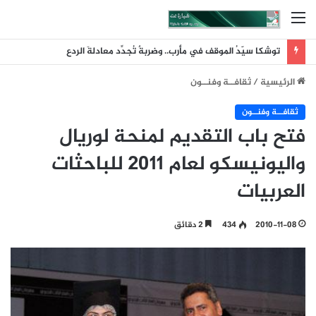
القائمة
توشكا سيّدُ الموقف في مأرب.. وضربةٌ تُجدِّد معادلةَ الردع
الرئيسية
/
ثقافــة وفنــون
ثقافــة وفنــون
فتح باب التقديم لمنحة لوريال
واليونيسكو لعام 2011 للباحثات
العربيات
2010-11-08
434
2 دقائق