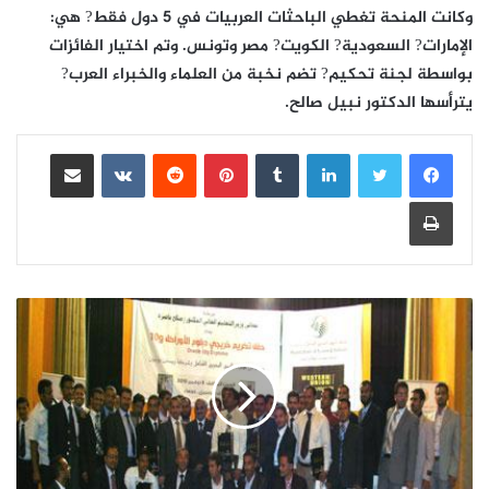
وكانت المنحة تغطي الباحثات العربيات في 5 دول فقط? هي:
الإمارات? السعودية? الكويت? مصر وتونس. وتم اختيار الفائزات
بواسطة لجنة تحكيم? تضم نخبة من العلماء والخبراء العرب?
يترأسها الدكتور نبيل صالح.
لينكدإن
بينتيريست
مشاركة عبر البريد
طباعة