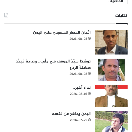
الماضية.
كتابات
اثمان الحصار السعودي على اليمن
2026-08-08
توشكا سيّدُ الموقف في مأرب.. وضربةٌ تُجدِّد
معادلةَ الردع
2026-08-08
نداء أخير..
2026-08-07
اليمن يدافع عن نفسه
2026-07-22