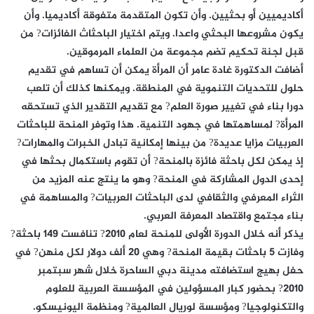
أكاديميين أو بحثيين. وأن تكون المتقدمة متفوقة أكاديميا. وأن
يكون مشروعها البحثي واعدا. ويتم اختيار الباحثاث الفائزات? من
قبل لجنة تحكيم تضم مجموعة من العلماء المرموقين.
أضافت الدكتورة غادة عامر أن المرأة يمكن أن تساهم في تقديم
حلول للتحديات التنموية في المنطقة. ويمكنها كذلك أن تلعب
دورا بناء في تغيير صورة العلم? مع تقديم التقدير الذي تستحقه
المرأة? لمساهمتها في جهود التنمية. هذا وتوفر المنحة للباحثات
العربيات مزايا عديدة? من بينها إمكانية تبادل الخبرات والمهارات?
إذ يمكن لكل باحثة فائزة بالمنحة? أن تقوم باستكمال بحثها في
إحدى الدول المشاركة في المنحة? وهو ما ينتج عنه المزيد من
الثراء المعرفي والثقافي لدى الباحثات العربيات? والمساهمة في
بناء مجتمع واقتصاد المعرفة العربي.
يذكر أنه خلال الدورة الأولى للمنحة لعام 2010? تنافست 149 باحثة?
وفازت 5 باحثات بقيمة المنحة? وهي 20 ألف دولار لكل منهن? في
حفل بهيج استضافته مدينة دبي الساحرة خلال شهر سبتمبر
2010? بحضور كبار المسؤولين في المؤسسة العربية للعلوم
والتكنولوجيا? ومؤسسة لوريال العالمية? ومنظمة اليونيسكو.