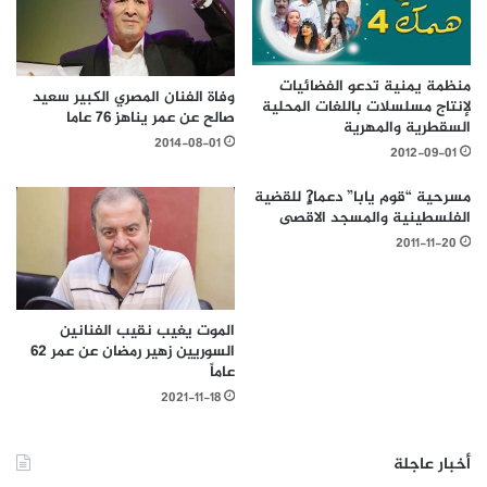
منظمة يمنية تدعو الفضائيات
وفاة الفنان المصري الكبير سعيد
لإنتاج مسلسلات باللغات المحلية
صالح عن عمر يناهز 76 عاما
السقطرية والمهرية
2014-08-01
2012-09-01
مسرحية “قوم يابا” دعما?ٍ للقضية
الفلسطينية والمسجد الاقصى
2011-11-20
الموت يغيب نقيب الفنانين
السوريين زهير رمضان عن عمر 62
عاماً
2021-11-18
أخبار عاجلة