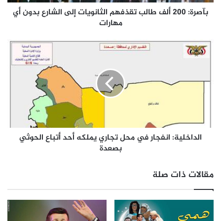
بآصرة: 200 ألف طالب تقذفهم الثانويات إلى الشارع بدون أي
مهارات
الداخلية: انفجار في محل تجاري يملكه أحد أتباع الحوثي
بصعدة
مقالات ذات صلة