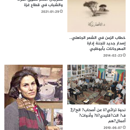
والشباب في قطاع غزة
2021-01-29
خطاب الزمن في الشعر الجاهلي..
إصدار جديد للجنة إدارة
المهرجانات بأبوظبي
2014-02-23
ندوة تراثي?ة عن أصحاب? الح?ر?ِ
ف? الت?قليدي?ة? وأدوات?
أعمال?هم
2010-06-07