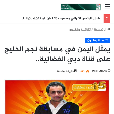
القائمة
عاجل| الرئيس الإيراني مسعود بزشكيان: لم تكن إيران البادئة بالحرب وقد أحبط تلاحم الشعب حسابات العدو
الرئيسية
/
ثقافــة وفنــون
ثقافــة وفنــون
يمثل اليمن في مسابقة نجم الخليج
على قناة دبي الفضائية..
2010-10-16
529
دقيقة واحدة