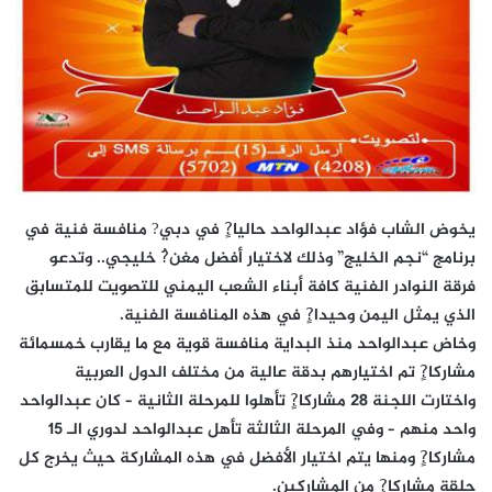
يخوض الشاب فؤاد عبدالواحد حاليا?ٍ في دبي? منافسة فنية في
برنامج “نجم الخليج” وذلك لاختيار أفضل مغن?ُ خليجي.. وتدعو
فرقة النوادر الفنية كافة أبناء الشعب اليمني للتصويت للمتسابق
الذي يمثل اليمن وحيدا?ٍ في هذه المنافسة الفنية.
وخاض عبدالواحد منذ البداية منافسة قوية مع ما يقارب خمسمائة
مشاركا?ٍ تم اختيارهم بدقة عالية من مختلف الدول العربية
واختارت اللجنة 28 مشاركا?ٍ تأهلوا للمرحلة الثانية – كان عبدالواحد
واحد منهم – وفي المرحلة الثالثة تأهل عبدالواحد لدوري الـ 15
مشاركا?ٍ ومنها يتم اختيار الأفضل في هذه المشاركة حيث يخرج كل
حلقة مشاركا?ٍ من المشاركين.