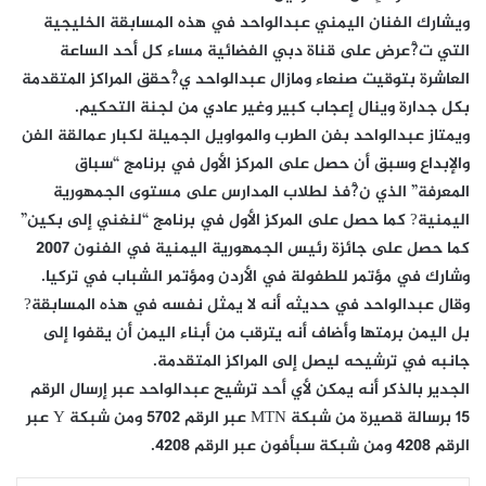
ويشارك الفنان اليمني عبدالواحد في هذه المسابقة الخليجية
التي ت?ْعرض على قناة دبي الفضائية مساء كل أحد الساعة
العاشرة بتوقيت صنعاء ومازال عبدالواحد ي?ْحقق المراكز المتقدمة
بكل جدارة وينال إعجاب كبير وغير عادي من لجنة التحكيم.
ويمتاز عبدالواحد بفن الطرب والمواويل الجميلة لكبار عمالقة الفن
والإبداع وسبق أن حصل على المركز الأول في برنامج “سباق
المعرفة” الذي ن?ْفذ لطلاب المدارس على مستوى الجمهورية
اليمنية? كما حصل على المركز الأول في برنامج “لنغني إلى بكين”
كما حصل على جائزة رئيس الجمهورية اليمنية في الفنون 2007
وشارك في مؤتمر للطفولة في الأردن ومؤتمر الشباب في تركيا.
وقال عبدالواحد في حديثه أنه لا يمثل نفسه في هذه المسابقة?
بل اليمن برمتها وأضاف أنه يترقب من أبناء اليمن أن يقفوا إلى
جانبه في ترشيحه ليصل إلى المراكز المتقدمة.
الجدير بالذكر أنه يمكن لأي أحد ترشيح عبدالواحد عبر إرسال الرقم
15 برسالة قصيرة من شبكة MTN عبر الرقم 5702 ومن شبكة Y عبر
الرقم 4208 ومن شبكة سبأفون عبر الرقم 4208.