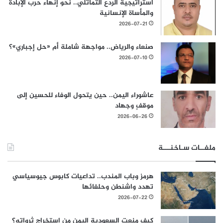
استراتيجية الردع التماثلي.. نحو إنهاء حرب الإبادة
والمأساة الإنسانية
2026-07-21
صنعاء والرياض.. مواجهة شاملة أم «حل إجباري»؟
2026-07-10
عاشوراء اليمن.. حين يتحول الوفاء للحسين إلى
موقفٍ وجهاد
2026-06-26
ملفــات سـاخنـــة
هرمز وباب المندب.. تداعيات كابوس جيوسياسي
تهدد واشنطن وحلفائها
2026-07-22
كيف منعت السعودية اليمن من استخراج ثرواته؟