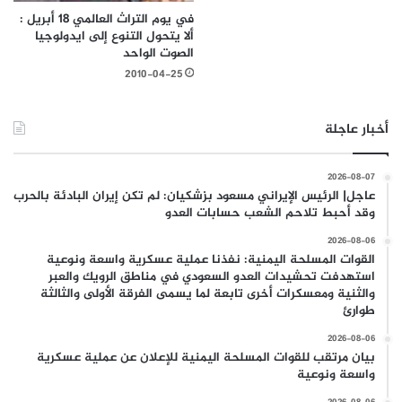
في يوم التراث العالمي 18 أبريل :
ألا يتحول التنوع إلى ايدولوجيا
الصوت الواحد
2010-04-25
أخبار عاجلة
2026-08-07
عاجل| الرئيس الإيراني مسعود بزشكيان: لم تكن إيران البادئة بالحرب
وقد أحبط تلاحم الشعب حسابات العدو
2026-08-06
القوات المسلحة اليمنية: نفذنا عملية عسكرية واسعة ونوعية
استهدفت تحشيدات العدو السعودي في مناطق الرويك والعبر
والثنية ومعسكرات أخرى تابعة لما يسمى الفرقة الأولى والثالثة
طوارئ
2026-08-06
بيان مرتقب للقوات المسلحة اليمنية للإعلان عن عملية عسكرية
واسعة ونوعية