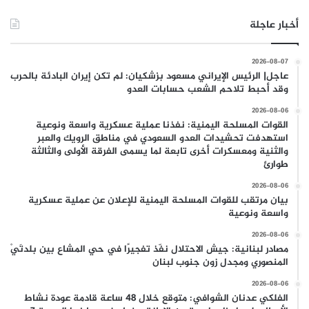
أخبار عاجلة
2026-08-07
عاجل| الرئيس الإيراني مسعود بزشكيان: لم تكن إيران البادئة بالحرب
وقد أحبط تلاحم الشعب حسابات العدو
2026-08-06
القوات المسلحة اليمنية: نفذنا عملية عسكرية واسعة ونوعية
استهدفت تحشيدات العدو السعودي في مناطق الرويك والعبر
والثنية ومعسكرات أخرى تابعة لما يسمى الفرقة الأولى والثالثة
طوارئ
2026-08-06
بيان مرتقب للقوات المسلحة اليمنية للإعلان عن عملية عسكرية
واسعة ونوعية
2026-08-06
مصادر لبنانية: جيش الاحتلال نفّذ تفجيرًا في حي المشاع بين بلدتَيْ
المنصوري ومجدل زون جنوب لبنان
2026-08-06
الفلكي عدنان الشوافي: متوقع خلال 48 ساعة قادمة عودة نشاط