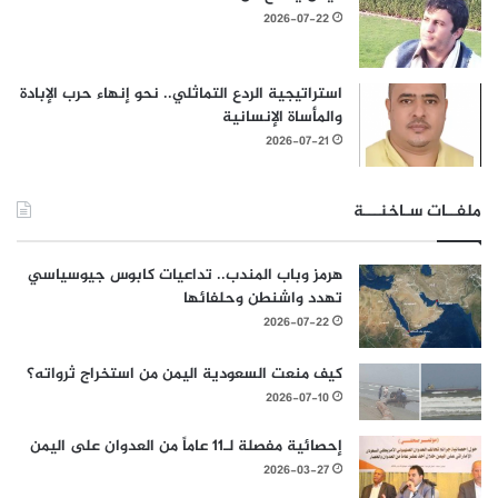
2026-07-22
استراتيجية الردع التماثلي.. نحو إنهاء حرب الإبادة
والمأساة الإنسانية
2026-07-21
ملفــات سـاخنـــة
هرمز وباب المندب.. تداعيات كابوس جيوسياسي
تهدد واشنطن وحلفائها
2026-07-22
كيف منعت السعودية اليمن من استخراج ثرواته؟
2026-07-10
إحصائية مفصلة لـ11 عاماً من العدوان على اليمن
2026-03-27