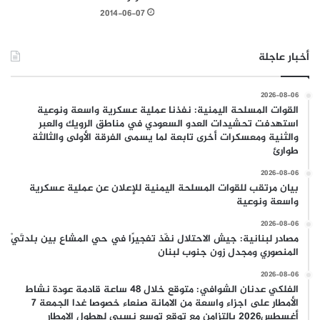
2014-06-07
أخبار عاجلة
2026-08-06
القوات المسلحة اليمنية: نفذنا عملية عسكرية واسعة ونوعية
استهدفت تحشيدات العدو السعودي في مناطق الرويك والعبر
والثنية ومعسكرات أخرى تابعة لما يسمى الفرقة الأولى والثالثة
طوارئ
2026-08-06
بيان مرتقب للقوات المسلحة اليمنية للإعلان عن عملية عسكرية
واسعة ونوعية
2026-08-06
مصادر لبنانية: جيش الاحتلال نفّذ تفجيرًا في حي المشاع بين بلدتَيْ
المنصوري ومجدل زون جنوب لبنان
2026-08-06
الفلكي عدنان الشوافي: متوقع خلال 48 ساعة قادمة عودة نشاط
الأمطار على اجزاء واسعة من الامانة صنعاء خصوصا غدا الجمعة 7
أغسطس2026 بالتزامن مع توقع توسع نسبي لهطول الامطار