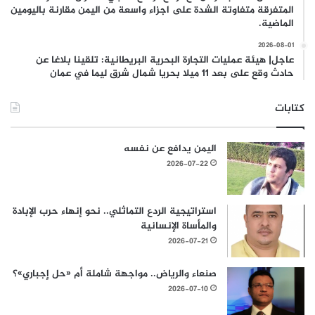
المتفرقة متفاوتة الشدة على اجزاء واسعة من اليمن مقارنة باليومين
الماضية.
2026-08-01
عاجل| هيئة عمليات التجارة البحرية البريطانية: تلقينا بلاغا عن
حادث وقع على بعد 11 ميلا بحريا شمال شرق ليما في عمان
كتابات
اليمن يدافع عن نفسه
2026-07-22
استراتيجية الردع التماثلي.. نحو إنهاء حرب الإبادة
والمأساة الإنسانية
2026-07-21
صنعاء والرياض.. مواجهة شاملة أم «حل إجباري»؟
2026-07-10