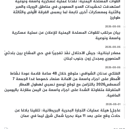
القوات المسلحة اليمنية: نفذنا عملية عسكرية واسعة ونوعية
استهدفت تحشيدات العدو السعودي في مناطق الرويك والعبر
والثنية ومعسكرات أخرى تابعة لما يسمى الفرقة الأولى والثالثة
طوارئ
2026-08-06
بيان مرتقب للقوات المسلحة اليمنية للإعلان عن عملية عسكرية
واسعة ونوعية
2026-08-06
مصادر لبنانية: جيش الاحتلال نفّذ تفجيرًا في حي المشاع بين بلدتَيْ
المنصوري ومجدل زون جنوب لبنان
2026-08-06
الفلكي عدنان الشوافي: متوقع خلال 48 ساعة قادمة عودة نشاط
الأمطار على اجزاء واسعة من الامانة صنعاء خصوصا غدا الجمعة 7
أغسطس2026 بالتزامن مع توقع توسع نسبي لهطول الامطار
المتفرقة متفاوتة الشدة على اجزاء واسعة من اليمن مقارنة باليومين
الماضية.
2026-08-01
عاجل| هيئة عمليات التجارة البحرية البريطانية: تلقينا بلاغا عن
حادث وقع على بعد 11 ميلا بحريا شمال شرق ليما في عمان