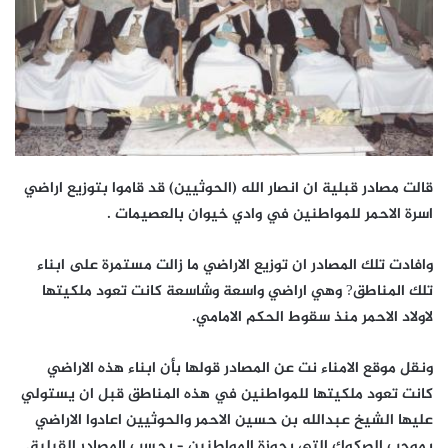
قالت مصادر قبلية ان انصار الله (الحوثيين) قد قاموا بتوزيع اراضي
اسرة الاحمر للمواطنين في وادي خيوان بالعصيمات .
وافادت تلك المصادر ان توزيع الاراضي ما زالت مستمرة على ابناء
تلك المناطق? وهي اراضي واسعة وشاسعة كانت تعود ملكيتها
لاولاد الاحمر منذ سقوط الحكم الامامي.
ونقل موقع الامناء نت عن المصادر قولها بأن ابناء هذه الاراضي
كانت تعود ملكيتها للمواطنين في هذه المناطق قبل ان يستولي
عليها الشيخ عبدالله بن حسين الاحمر والحوثيين اعادوا الاراضي
بموجب الصكوك التي بحوزة المواطنين – بحسب المصادر القبلية.