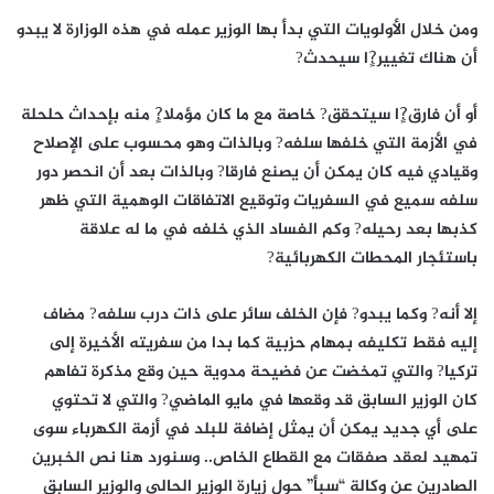
ومن خلال الأولويات التي بدأ بها الوزير عمله في هذه الوزارة لا يبدو
أن هناك تغيير?ٍا سيحدث?
أو أن فارق?ٍا سيتحقق? خاصة مع ما كان مؤملا?ٍ منه بإحداث حلحلة
في الأزمة التي خلفها سلفه? وبالذات وهو محسوب على الإصلاح
وقيادي فيه كان يمكن أن يصنع فارقا? وبالذات بعد أن انحصر دور
سلفه سميع في السفريات وتوقيع الاتفاقات الوهمية التي ظهر
كذبها بعد رحيله? وكم الفساد الذي خلفه في ما له علاقة
باستئجار المحطات الكهربائية?
إلا أنه? وكما يبدو? فإن الخلف سائر على ذات درب سلفه? مضاف
إليه فقط تكليفه بمهام حزبية كما بدا من سفريته الأخيرة إلى
تركيا? والتي تمخضت عن فضيحة مدوية حين وقع مذكرة تفاهم
كان الوزير السابق قد وقعها في مايو الماضي? والتي لا تحتوي
على أي جديد يمكن أن يمثل إضافة للبلد في أزمة الكهرباء سوى
تمهيد لعقد صفقات مع القطاع الخاص.. وسنورد هنا نص الخبرين
الصادرين عن وكالة “سبأ” حول زيارة الوزير الحالي والوزير السابق