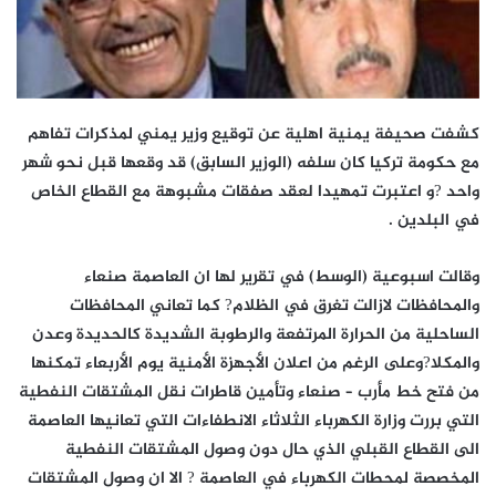
كشفت صحيفة يمنية اهلية عن توقيع وزير يمني لمذكرات تفاهم
مع حكومة تركيا كان سلفه (الوزير السابق) قد وقعها قبل نحو شهر
واحد ?و اعتبرت تمهيدا لعقد صفقات مشبوهة مع القطاع الخاص
في البلدين .
وقالت اسبوعية (الوسط) في تقرير لها ان العاصمة صنعاء
والمحافظات لازالت تغرق في الظلام? كما تعاني المحافظات
الساحلية من الحرارة المرتفعة والرطوبة الشديدة كالحديدة وعدن
والمكلا?وعلى الرغم من اعلان الأجهزة الأمنية يوم الأربعاء تمكنها
من فتح خط مأرب – صنعاء وتأمين قاطرات نقل المشتقات النفطية
التي بررت وزارة الكهرباء الثلاثاء الانطفاءات التي تعانيها العاصمة
الى القطاع القبلي الذي حال دون وصول المشتقات النفطية
المخصصة لمحطات الكهرباء في العاصمة ? الا ان وصول المشتقات