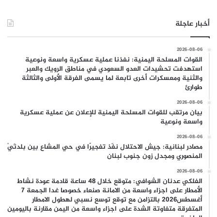
أخبار عاجلة
2026-08-06
القوات المسلحة اليمنية: نفذنا عملية عسكرية واسعة ونوعية
استهدفت تحشيدات العدو السعودي في مناطق الرويك والعبر
والثنية ومعسكرات أخرى تابعة لما يسمى الفرقة الأولى والثالثة
طوارئ
2026-08-06
بيان مرتقب للقوات المسلحة اليمنية للإعلان عن عملية عسكرية
واسعة ونوعية
2026-08-06
مصادر لبنانية: جيش الاحتلال نفّذ تفجيرًا في حي المشاع بين بلدتَيْ
المنصوري ومجدل زون جنوب لبنان
2026-08-06
الفلكي عدنان الشوافي: متوقع خلال 48 ساعة قادمة عودة نشاط
الأمطار على اجزاء واسعة من الامانة صنعاء خصوصا غدا الجمعة 7
أغسطس2026 بالتزامن مع توقع توسع نسبي لهطول الامطار
المتفرقة متفاوتة الشدة على اجزاء واسعة من اليمن مقارنة باليومين