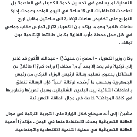
النفطية لم يساهم في تحسين خدمة الكهرباء في العاصمة بل
تصاعدت الانطفاءات الى 16 ساعة في اليوم الواحد وعمدت إدارة
التوزيع على تخفيض ساعات الإضاءة الى ساعتين مقابل اربع
ساعات ظلام? وهو ما يؤكد بان الكهرباء لاتزال تمارس عقاب جماعي
في ظل عمل محطة مأرب الغازية بكامل طاقتها الإنتاجية دون
توقف .
وكان وزير الكهرباء – المعي?ن حديث?ٍا – عبدالله الأكوع قد غادر
إلى تركيا? ولم يعد إلا بعد أيام? مخلف?ٍا وراءه كم?ٍ?ا هائلا?ٍ من
المشاكل بدعوى تسليم رسالة لرئيس الوزراء التركي من رئيس
الجمهورية وبحسب ما أوضحه لوكالة “سبأ” فإن الرسالة تتعلق
بالعلاقات الثنائية بين البلدين الشقيقين وسبل تعزيزها وتطويرها
في كافة المجالات? خاصة في مجال الطاقة الكهربائية.
مشير?ٍا إلى أنه سيطلع خلال الزيارة على التجربة التركية في مجال
الطاقة الكهربائية بهدف الاستفادة منها في اليمن.. مؤكد?ٍا أهمية
الطاقة الكهربائية في عملية التنمية الاقتصادية والاجتماعية.