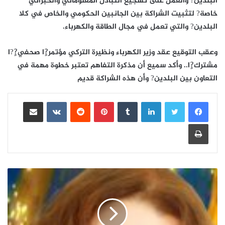
البلدين? والعمل على تشجيع التبادل المعلوماتي والخبراتي
خاصة? لتثبيت الشراكة بين الجانبين الحكومي والخاص في كلا
البلدين? والتي تعمل في مجال الطاقة والكهرباء.
وعقب التوقيع عقد وزير الكهرباء ونظيرة التركي مؤتمر?ٍا صحفي?ٍ?ا
مشترك?ٍا.. وأكد سميع أن مذكرة التفاهم تعتبر خطوة مهمة في
التعاون بين البلدين? وأن هذه الشراكة قديم
لينكدإن
بينتيريست
مشاركة عبر البريد
طباعة