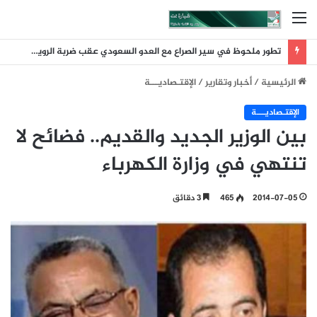
القائمة
تطور ملحوظ في سير الصراع مع العدو السعودي عقب ضربة الرويك والعبر والثنية والوديعة
الرئيسية
/
أخبار وتقارير
/
اﻹقتـصاديـــة
اﻹقتـصاديـــة
بين الوزير الجديد والقديم.. فضائح لا
تنتهي في وزارة الكهرباء
2014-07-05
465
3 دقائق