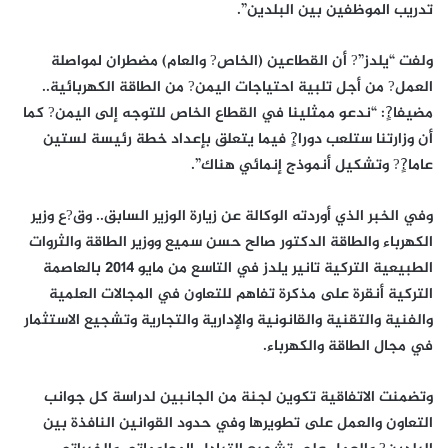
تدريب الموظفين بين البلدين”.
ولفت “يلدز”? أن القطاعين (الخاص? والعام) مضطران لمواصلة
العمل? من أجل تلبية احتياجات اليمن? من الطاقة الكهربائية..
مضيفا?ٍ: “ندعو ممثلينا في القطاع الخاص للتوجه إلى اليمن? كما
أن وزارتنا ستلعب دورا?ٍ فيما يتعلق بإعداد خطة رئيسة لستين
عاما?ٍ? وتشكيل أنموذج إنمائي هناك”.
وفي الخبر الذي أوردته الوكالة عن زيارة الوزير السابق.. وق?ع وزير
الكهرباء والطاقة الدكتور صالح حسن سميع ووزير الطاقة والثروات
الطبيعية التركية تانير يلدز في التاسع من مايو 2014 بالعاصمة
التركية أنقرة على مذكرة تفاهم للتعاون في المجالات العلمية
والفنية والتقنية والقانونية والإدارية والتجارية وتشجيع الاستثمار
في مجال الطاقة والكهرباء.
وتضمنت الاتفاقية تكوين لجنة من الجانبين لدراسة كل جوانب
التعاون والعمل على تطويرها وفي حدود القوانين النافذة بين