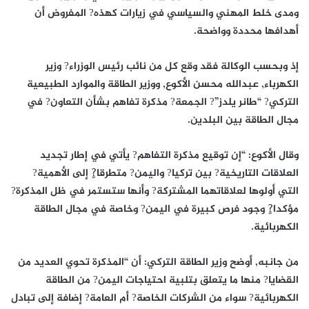
ومدى خلط المهني والسياسي في زيارات كهذه? المفروض أن
أهدافها محددة وواضحة.
إذ وبحسب الوكالة فقد وقع كل من نائب رئيس الوزراء? وزير
الكهرباء, عبدالله محسن الأكوع, ووزير الطاقة والموارد الطبيعية
التركي? “طانر يلدز”? الجمعة? مذكرة تفاهم بشأن التعاون? في
مجال الطاقة بين البلدين.
وقال الأكوع: “إن توقيع مذكرة التفاهم? يأتي في إطار تجديد
العلاقات التاريخية? بين تركيا? واليمن? متطرقا?ٍ إلى الأهمية?
التي أولوها لعلاقاتهما المشتركة? وأنها ستستمر في ظل المذكرة?
مؤكدا?ٍ وجود فرص كبيرة في اليمن? وخاصة في مجال الطاقة
الكهربائية.
من جانبه, أوضح وزير الطاقة التركي: أن “المذكرة تحوي العديد من
القضايا? منها ما يتعلق بتلبية احتياجات اليمن? من الطاقة
الكهربائية? سواء من الشركات الخاصة? أم العامة? إضافة إلى تبادل