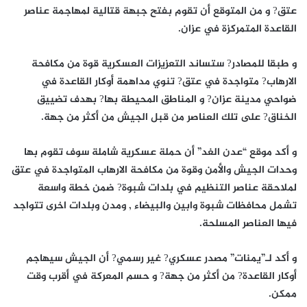
عتق? و من المتوقع أن تقوم بفتح جبهة قتالية لمهاجمة عناصر
القاعدة المتمركزة في عزان.
و طبقا للمصادر? ستساند التعزيزات العسكرية قوة من مكافحة
الارهاب? متواجدة في عتق? تنوي مداهمة أوكار القاعدة في
ضواحي مدينة عزان? و المناطق المحيطة بها? بهدف تضييق
الخناق? على تلك العناصر من قبل الجيش من أكثر من جهة.
و أكد موقع “عدن الغد” أن حملة عسكرية شاملة سوف تقوم بها
وحدات الجيش والأمن وقوة من مكافحة الارهاب المتواجدة في عتق
لملاحقة عناصر التنظيم في بلدات شبوة? ضمن خطة واسعة
تشمل محافظات شبوة وابين والبيضاء , ومدن وبلدات اخرى تتواجد
فيها العناصر المسلحة.
و أكد لـ”يمنات” مصدر عسكري? غير رسمي? أن الجيش سيهاجم
أوكار القاعدة? من أكثر من جهة? و حسم المعركة في أقرب وقت
ممكن.