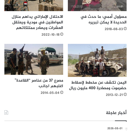
مسؤول أممي: ما حدث في
الاحتلال الإماراتي يداهم منازل
الحديدة لا يمكن تبريره
المواطنين في مودية ويعتقل
العشرات ويصادر ممتلكاتهم
2018-08-03
2022-10-18
مصرع 37 من عناصر “القاعدة”
اليمن تكشف عن مخطط لإسقاط
اغلبهم اجانب
حضرموت ومصادرة 400 مليون ريال
2014-05-04
2013-12-21
أخبار عاجلة
2026-08-01