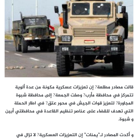
قالت مصادر مطلعة? إن تعزيزات عسكرية مكونة من عدة ألوية
تتمركز في محافظة مأرب? وصلت الجمعة? إلى محافظة شبوة
المجاورة? لتعزيز قوات الجيش في محور عتق? في اطار الحملة
التي تهدف للقضاء على عناصر تنظيم القاعدة في محافظتي أبين
و شبوة.
و أكدت المصادر لـ”يمنات” إن التعزيزات العسكرية? لا تزال في