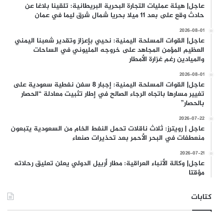
عاجل| هيئة عمليات التجارة البحرية البريطانية: تلقينا بلاغا عن
حادث وقع على بعد 11 ميلا بحريا شمال شرق ليما في عمان
2026-08-01
عاجل| القوات المسلحة اليمنية: نحيي بإعزاز وتقدير شعبنا اليمني
العظيم المؤمن المجاهد على خروجه المليوني في الساحات
والميادين رغم غزارة الأمطار
2026-08-01
عاجل| القوات المسلحة اليمنية: إجبار 8 سفن نفطية سعودية على
تغيير مسارها باتجاه الرجاء الصالح في إطار تثبيت معادلة “الحصار
بالحصار”
2026-07-22
عاجل | رويترز: ثلاث ناقلات تحمل النفط الخام من السعودية يتبعون
منعطفات في البحر الأحمر بعد تحذيرات صنعاء
2026-07-21
عاجل| وكالة الأنباء العراقية: مطار أربيل الدولي يعلن تعليق رحلاته
مؤقتا
كتابات