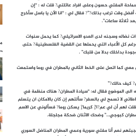
احة المفتي حسون وعلى افراد عائلتي? قلت له : “إن
فضل وقت ترغب بذلك?”? فقال لي : “انا الآن يا باسل سأخرج
عد ثلاثة ساعات”.
ت نضاله وسجنه لدى العدو الاسرائيلي? كما يحمل سنوات
مل
غم كل الأعباء التي يحملها عن القضية الفلسطينية? حتى
جودة بداخلك بدلا من قلبك” .
ي معي كما اتصل على الخط الثاني بالمطران في روما واستمعت
ن? كيف حالك?”
ه الى الموضوع فقال له: “سيادة المطران? هناك منظمة في
باطاتي لا تسمح لي بالسفر? سألتهم إن كان بالامكان ان يتسلم
قلت لهم أن لي عم?ا?ٍ كريما?ٍ يسكن روما? فسألوني عن الاسم
مطران كبوجي…” وضحك الاثنان ضحكة مجلجلة.
…فأجبتهم نعم أنا مفتي سورية وعمي المطران المناضل السوري