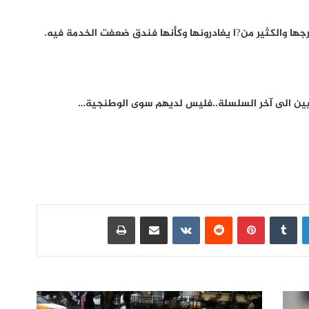
جها والكثير من?ا يغادرونها وكأنها فندق ضعفت الخدمة فيه.
دنيين الى آخر السلسلة..فليس لديهم سوى الوطنجية…
لينكدإن
بينتيريست
مشاركة عبر البريد
طباعة