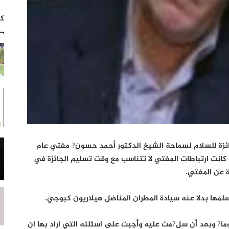
كت
ائزة للسلام لسماحة الشيخ الدكتور أحمد حسون? مفتي عام
 كانت ارتباطات المفتي لا تتناسب مع وقت تسليم الجائزة في
ة عن المفتي.
لمها بدلا عنه سيادة المطران المناضل هيلاريون كبوجي.
ما? وبعد أن سل?مت عليه وأجبت على اسئلته التي اراد بها ان