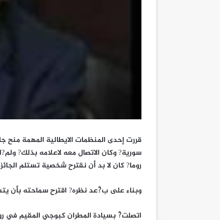
قررت إحدى المنظمات الايطالية المهمة منح ج
سورية? وكان الاتصال معه لاعلامه بذلك? ولم?ا
روما? كان لا بد أن نقترح شخصية تستلم الجائز
وبناء على ب?ْعد نظره? اقترح سماحته بأن يتس
اتصلت?ْ بسيادة المطران كبوجي المقيم في رو