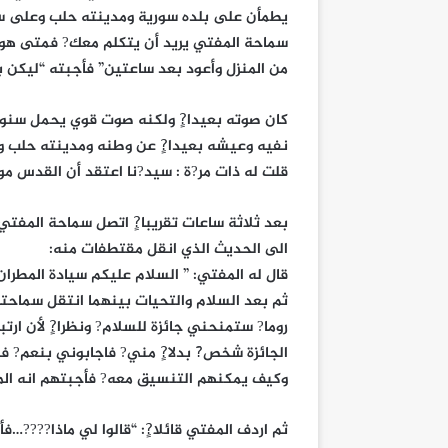
يطمأن على بلده سورية ومدينته حلب وعلى سم
سماحة المفتي يريد أن يتكلم معك? فمتى هو أ
من المنزل وأعود بعد ساعتين” فأجبته “ليكن ب
كان صوته بعيدا?ٍ ولكنه صوت قوي يحمل سنوا
نفيه وعيشه بعيدا?ٍ عن وطنه ومدينته حلب ور
قلت له ذات مر?ة : سيد?نا اعتقد أن القدس مو
بعد ثلاثة ساعات تقريبا?ٍ اتصل سماحة المفت
الى الحديث الذي انقل مقتطفات منه:
قال له المفتي: ” السلام عليكم سيادة المطرا
ثم بعد السلام والتحيات بينهما انتقل سماحت
روما? ستمنحني جائزة للسلام? ونظرا?ٍ لأن ارت
الجائزة شخص?َ بدلا?ٍ مني? فاجابوني بنعم? ف
وكيف يمكنهم التنسيق معه? فأجبتهم انه ال
ثم اردف المفتي قائلا?ٍ: “قالوا لي ماذا????