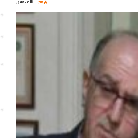
538
2 دقائق