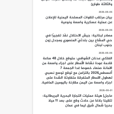
والثالثة طوارئ
2026-08-06
بيان مرتقب للقوات المسلحة اليمنية للإعلان
عن عملية عسكرية واسعة ونوعية
2026-08-06
مصادر لبنانية: جيش الاحتلال نفّذ تفجيرًا في
حي المشاع بين بلدتَيْ المنصوري ومجدل زون
جنوب لبنان
2026-08-06
الفلكي عدنان الشوافي: متوقع خلال 48 ساعة
قادمة عودة نشاط الأمطار على اجزاء واسعة من
الامانة صنعاء خصوصا غدا الجمعة 7
أغسطس2026 بالتزامن مع توقع توسع نسبي
لهطول الامطار المتفرقة متفاوتة الشدة على
اجزاء واسعة من اليمن مقارنة باليومين الماضية.
2026-08-01
عاجل| هيئة عمليات التجارة البحرية البريطانية:
تلقينا بلاغا عن حادث وقع على بعد 11 ميلا
بحريا شمال شرق ليما في عمان