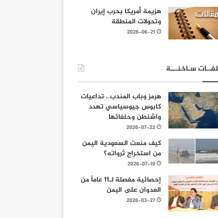
هزيمة أمريكا بحرب إيران
وتحولات المنطقة
2026-06-21
فــات سـاخنـــة
هرمز وباب المندب.. تداعيات
كابوس جيوسياسي تهدد
واشنطن وحلفائها
2026-07-22
كيف منعت السعودية اليمن
من استخراج ثرواته؟
2026-07-10
إحصائية مفصلة لـ11 عاماً من
العدوان على اليمن
2026-03-27