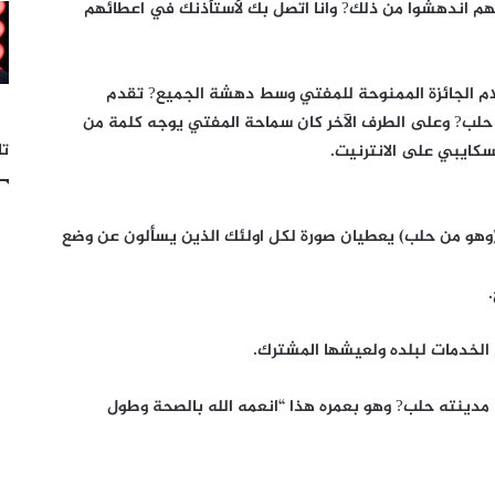
نهم اندهشوا من ذلك? وانا اتصل بك لأستأذنك في اعطائهم
ام الجائزة الممنوحة للمفتي وسط دهشة الجميع? تقدم
 حلب? وعلى الطرف الآخر كان سماحة المفتي يوجه كلمة من
تا
كايبي على الانترنيت.
وهو من حلب) يعطيان صورة لكل اولئك الذين يسألون عن وضع
 الخدمات لبلده ولعيشها المشترك.
دينته حلب? وهو بعمره هذا “انعمه الله بالصحة وطول