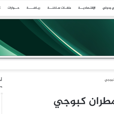
ي ودولي
اﻹقتـصاديـــة
ملفــات سـاخنـــة
ريـاضـــــة
حـــوارات
ك
أخ
كبوجي
مطران كبوجي