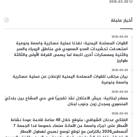
2016-03-20
أخبار عاجلة
2026-08-06
القوات المسلحة اليمنية: نفذنا عملية عسكرية واسعة ونوعية
استهدفت تحشيدات العدو السعودي في مناطق الرويك والعبر
والثنية ومعسكرات أخرى تابعة لما يسمى الفرقة الأولى والثالثة
طوارئ
2026-08-06
بيان مرتقب للقوات المسلحة اليمنية للإعلان عن عملية عسكرية
واسعة ونوعية
2026-08-06
مصادر لبنانية: جيش الاحتلال نفّذ تفجيرًا في حي المشاع بين بلدتَيْ
المنصوري ومجدل زون جنوب لبنان
2026-08-06
الفلكي عدنان الشوافي: متوقع خلال 48 ساعة قادمة عودة نشاط
الأمطار على اجزاء واسعة من الامانة صنعاء خصوصا غدا الجمعة 7
أغسطس2026 بالتزامن مع توقع توسع نسبي لهطول الامطار