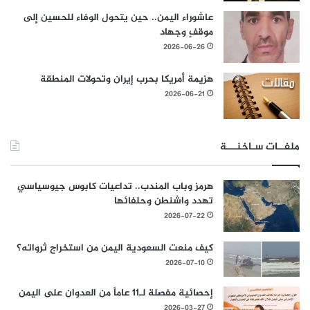
عاشوراء اليمن.. حين يتحول الوفاء للحسين إلى
موقفٍ وجهاد
2026-06-26
هزيمة أمريكا بحرب إيران وتحولات المنطقة
2026-06-21
ملفــات سـاخنـــة
هرمز وباب المندب.. تداعيات كابوس جيوسياسي
تهدد واشنطن وحلفائها
2026-07-22
كيف منعت السعودية اليمن من استخراج ثرواته؟
2026-07-10
إحصائية مفصلة لـ11 عاماً من العدوان على اليمن
2026-03-27