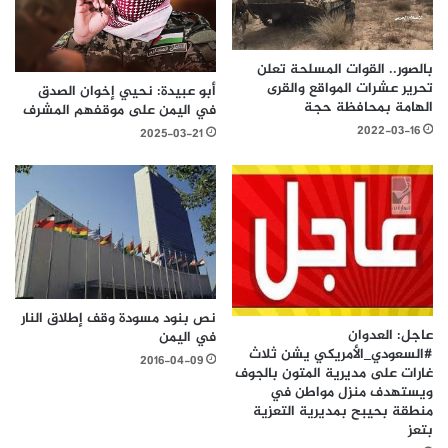
بالصور.. القوات المسلحة تعلن
تحرير عشرات المواقع والقرى
أبو عبيدة: نحيي إخوان الصدق
الهامة بمحافظة حجة
في اليمن على موقفهم المشرف
2022-03-16
2025-03-21
نص بنود مسودة وقف إطلاق النار
عاجل: العدوان
في اليمن
#السعودي_الأمريكي يشن ثلاث
2016-04-09
غارات على مديرية المتون بالجوف
ويستهدف منزل مواطن في
منطقة بحيبح بمديرية التعزية
بتعز