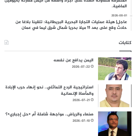
المتفرقة متفاوتة الشدة على اجزاء واسعة من اليمن مقارنة باليومين
الماضية.
2026-08-01
عاجل| هيئة عمليات التجارة البحرية البريطانية: تلقينا بلاغا عن
حادث وقع على بعد 11 ميلا بحريا شمال شرق ليما في عمان
كتابات
اليمن يدافع عن نفسه
2026-07-22
استراتيجية الردع التماثلي.. نحو إنهاء حرب الإبادة
والمأساة الإنسانية
2026-07-21
صنعاء والرياض.. مواجهة شاملة أم «حل إجباري»؟
2026-07-10