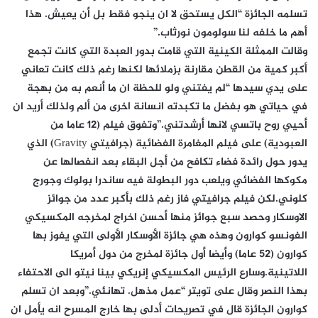
تسلمه الجائزة “الكل يستحق لا ان ينجو فقط بل أن يعيش. هذا
أهم ما خلفه لنا سولومون نورثاب.”
وقالت الممثلة الكينية التي قامت بدور العبدة التي كانت تجمع
أكبر كمية من القطن مقارنة بزملائها لكنها رغم ذلك كانت تعاني
على يدي سيدها “لم يفتني ولو للحظة ان ما أنعم به من بهجة
في حياتي هو بفضل ما تكبدته انسانة اخرى من ألم ولذلك أريد ان
أحيي روح باتسي لانها أرشدتني.”وتفوق فيلم (12 عاما من
العبودية) على فيلم المغامرة الفضائية (جرافيتي ‭‭Gravity‬‬) الذي
يدور حول رائدة فضاء تكافح من أجل البقاء بعد انفصالها عن
مكوكها الفضائي ويلعب دور البطولة فيه ساندرا بولوك وجورج
كلوني.لكن فيلم جرافيتي فاز رغم ذلك بأكبر عدد من جوائز
الاوسكار وحصد سبع جوائز منها أحسن اخراج لمخرجه المكسيكي
الفونسو كوارون وهذه هي جائزة الأوسكار الأولى التي يفوز بها
كوارون (52 عاما) وأيضا أول جائزة لمخرج من دول أمريكا
اللاتينية.وسارع الرئيس المكسيكي إنريكي بينا نيتو الى الاحتفاء
بهذا النصر وقال على تويتر “عمل مذهل. تهانئي.”وبعد ان تسلم
كوارون الجائزة قال في تصريحات أدلى بها خارج المسرح انه يأمل ان