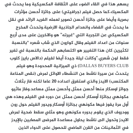
يسهم هذا في القاء الضوء على الثقافة المكسيكية وما يحدث في
المكسيك.كما حصل فيلم (جرافيتي) على جائزة أحسن مؤثرات
بصرية وأيضا على جائزة أحسن تصوير لعمله الفريد الرائد في نقل
ما يحدث في الفضاء وانعدام الجاذبية الارضية.وتحدث المخرج
المكسيكي عن التجربة التي “غيرته” هو والاخرين على مدى أربع
سنوات من اعداد الفيلم وقال كوارون الذي شاب شعره “بالنسبة
لكثيرين كان هذا التغيير هو اكتسابهم الحكمة بالنسبة لي تغير
فقط لون شعري.”وكانت ليلة جيدة أيضا لفيلم (دالاس بايرز كلوب
DALLAS BUYERS CLUB) ذي الميزانية المحدودة وهو فيلم
يتحدث عن سيرة ناشط من النشطاء الاوائل لمرض (نقص المناعة
المكتسب) الايدز والذي استغرق اعداده 20 عاما لكنه فاز بثلاث
جوائز اوسكار منها أحسن ممثل وأحسن ممثل مساعد.وفاز ماثيو
مكونهي بجائزة أوسكار أحسن ممثل عن دوره في الفيلم وهذه هي
أول مرة يفوز فيها مكونهي بجائزة أوسكار.ويدور الفيلم حول رون
وودروف الذي يقوم بدوره مكونهي وهو مثلي سقط ضحية لمرض
الايدز وتحول الى ناشط يحاول مساعدة المرضى المصابين بالإيدز
في الثمانينات من القرن الماضي للحصول على الدواء الذين