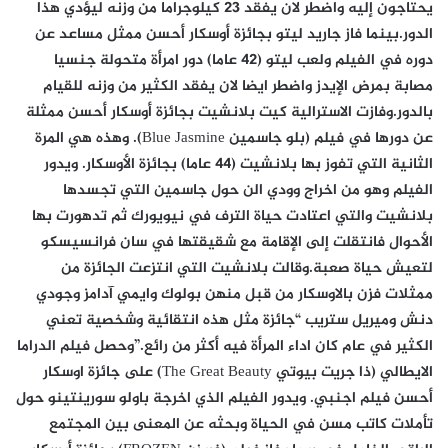
يحتاجون إليه واضطر لان يفقد 23 كيلوجراما من وزنه ليؤدي هذا
الدور.بينما فاز جاريد ليتو بجائزة أوسكار أحسن ممثل مساعد عن
دوره في الفيلم ولعب ليتو (42 عاما) دور امرأة متحولة جنسيا
مصابة بمرض الإيدز واضطر ايضا لان يفقد الكثير من وزنه للقيام
بالدور.وفازت الاسترالية كيت بلانشيت بجائزة أوسكار أحسن ممثلة
عن دورها في فيلم (بلو جاسمين Blue Jasmine). وهذه هي المرة
الثانية التي تفوز بها بلانشيت (44 عاما) بجائزة الأوسكار. ويدور
الفيلم وهو من اخراج وودي الن حول جاسمين التي تجسدها
بلانشيت والتي اعتادت حياة الترف في نيويورك ثم تدهورت بها
الأحوال فانتقلت إلى الإقامة مع شقيقتها في سان فرانسيسكو
لتعيش حياة صعبة.وقالت بلانشيت التي انتزعت الجائزة من
ممثلات فزن بالاوسكار من قبل منهن بولوك وايمي آدامز وجودي
دنش وميريل ستريب “جائزة مثل هذه انتقائية وشخصية تعني
الكثير في عام كان اداء المرأة فيه أكثر من رائع.”وحصل فيلم الدراما
الايطالي (ذا جريت بيوتي The Great Beauty) على جائزة اوسكار
أحسن فيلم اجنبي. ويدور الفيلم الذي اخرجة باولو سورينتينو حول
تأملات كاتب مسن في الحياة وبحثه عن المعنى بين المجتمع