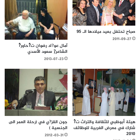
صباح تحتفل بعيد ميلادها الـ 95
2011-09-27
آمال عو?اد رضوان ت?ْحاور?ْ
الشاعر?ِ سعود الأسدي
2013-07-23
هيئة أبوظبي للثقافة والتراث ت?ْ
جون القز?ي في (رحلة العمر الى
شارك في معرض الغربية للوظائف
الجنسية )
2010
2012-03-31