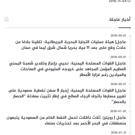
2010-11-04
أخبار عاجلة
2026-08-01
عاجل| هيئة عمليات التجارة البحرية البريطانية: تلقينا بلاغا عن
حادث وقع على بعد 11 ميلا بحريا شمال شرق ليما في عمان
2026-08-01
عاجل| القوات المسلحة اليمنية: نحيي بإعزاز وتقدير شعبنا اليمني
العظيم المؤمن المجاهد على خروجه المليوني في الساحات
والميادين رغم غزارة الأمطار
2026-08-01
عاجل| القوات المسلحة اليمنية: إجبار 8 سفن نفطية سعودية على
تغيير مسارها باتجاه الرجاء الصالح في إطار تثبيت معادلة “الحصار
بالحصار”
2026-07-22
عاجل | رويترز: ثلاث ناقلات تحمل النفط الخام من السعودية يتبعون
منعطفات في البحر الأحمر بعد تحذيرات صنعاء
2026-07-21