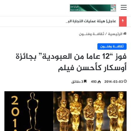
القائمة
عاجل| هيئة عمليات التجارة البحرية البريطانية: تلقينا بلاغا عن حادث وقع على بعد 11 ميلا بحريا شمال شرق ليما في عمان
الرئيسية
/
ثقافــة وفنــون
ثقافــة وفنــون
فوز “12 عاما من العبودية” بجائزة
أوسكار كأحسن فيلم
2014-03-03
493
3 دقائق