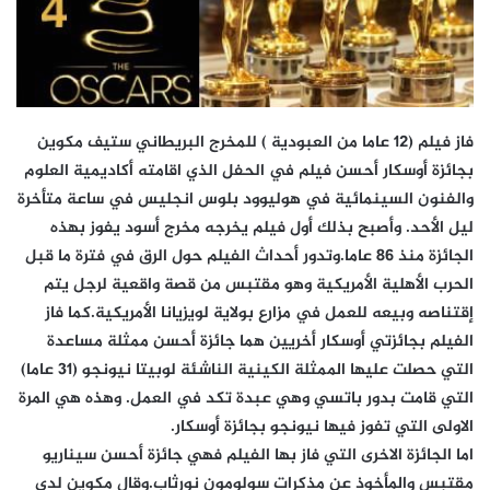
فاز فيلم (12 عاما من العبودية ) للمخرج البريطاني ستيف مكوين
بجائزة أوسكار أحسن فيلم في الحفل الذي اقامته أكاديمية العلوم
والفنون السينمائية في هوليوود بلوس انجليس في ساعة متأخرة
ليل الأحد. وأصبح بذلك أول فيلم يخرجه مخرج أسود يفوز بهذه
الجائزة منذ 86 عاما.وتدور أحداث الفيلم حول الرق في فترة ما قبل
الحرب الأهلية الأمريكية وهو مقتبس من قصة واقعية لرجل يتم
إقتناصه وبيعه للعمل في مزارع بولاية لويزيانا الأمريكية.كما فاز
الفيلم بجائزتي أوسكار أخريين هما جائزة أحسن ممثلة مساعدة
التي حصلت عليها الممثلة الكينية الناشئة لوبيتا نيونجو (31 عاما)
التي قامت بدور باتسي وهي عبدة تكد في العمل. وهذه هي المرة
الاولى التي تفوز فيها نيونجو بجائزة أوسكار.
اما الجائزة الاخرى التي فاز بها الفيلم فهي جائزة أحسن سيناريو
مقتبس والمأخوذ عن مذكرات سولومون نورثاب.وقال مكوين لدى