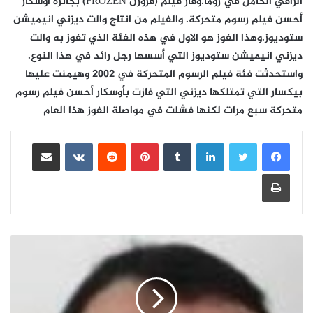
الراقي الخامل في روما.وفاز فيلم (فروزن FROZEN) بجائزة أوسكار
أحسن فيلم رسوم متحركة. والفيلم من انتاج والت ديزني انيميشن
ستوديوز.وهذا الفوز هو الاول في هذه الفئة الذي تفوز به والت
ديزني انيميشن ستوديوز التي أسسها رجل رائد في هذا النوع.
واستحدثت فئة فيلم الرسوم المتحركة في 2002 وهيمنت عليها
بيكسار التي تمتلكها ديزني التي فازت بأوسكار أحسن فيلم رسوم
متحركة سبع مرات لكنها فشلت في مواصلة الفوز هذا العام
لينكدإن
بينتيريست
مشاركة عبر البريد
طباعة