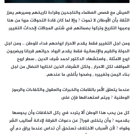
العيش مع قصص العظماء والناجحين وقراءة تاريخهم وسيرهم يعزز
الثقة بأن الأوطان لا تموت ? وإلا لما كان قادة التحولات مروا من هنا
وعبروا التاريخ وتركوا بصماتهم في شتى المجالات لإحداث التغيير.
ومن اجل التغيير فقط يقدم الاحرار ارواحهم فداء للوطن .. ومن اجل
الدولة والقيم والإنسانية فقط يقدم الرواد حياتهم قربانا ويضربون
اروع الامثلة , واستشهاد الدكتور احمد شرف الدين , سطر اروع
المواقف لكل الاحرار , ولكل الشرفاء الذين اختاروا النضال من اجل
بناء اليمن وتغييره , وضحوا بأغلى ما عندهم.
عندما يتعلق الأمر بالقامات والخبرات والعقول والكفاءات والرموز
الوطنية ? ويتم استهدافها فإن على
كل من يحب هذا الوطن ألا يتردد في ركل الخلافات وأن يدوسها
بقدميه ? وأن يتخلى فورا?ٍ عن دعوات الفرقة لإدانة أساليب الشر
وقواه ? لأن اأسباب الاختلاف تستحق أن تداس عندما يراق دم أي