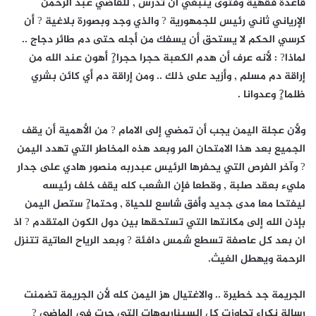
قاعدة فقهية وفتوى ينبغي أن تدرس , للقاضي عبد الرحمن
الإرياني ثاني رئيس للجمهورية ? والذي وجد وبصورة بلاغية ? أن
كرسي الحكم لا يستحق أن يسفك من أجله حتى دم طائر دجاج ..
لماذا? : لأنه عرف أن هدم الكعبة حجرا حجرا?ٍ أهون عند الله من
إراقة دم مسلم , وأزيد على ذلك .. ومن إراقة دم أي كائن بشري
ظلما?ٍ وعدوانا .
ولأن عجلة اليمن يجب أن تمضي إلى الامام ? من الأهمية أن يقف
الجميع بعد هذا الامتحان المر وبعد هذه المخاطر التي تهدد اليمن
? وآخر الفرص التي يحفرها الرئيس عبدربه منصور هادي على جدار
مليء بعقد صلبة , وقطعا فإن الشعب كله يقف خلف رئيسه
ليفتحا معا مدى جديد وأفق شاسع للحياة , وحتما?ٍ ستصل اليمن
بإذن الله إلى مكانتها التي تستحقها بين دول الكون المتقدم ? اذ
ان بعد كل عاصفة تسطع شمس دافئة ? وبعد الرياح العاتية تتنزل
الرحمة ويهطل الغيث.
الجريمة جد خطيرة .. والاغتيال هز اليمن كله لأن الجريمة تضمنت
رسالة نكراء تجاوزت كل السيناريوهات التي جرت في الماضي ?