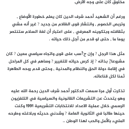
مخلوق كان على وجه الأرض.
ورغم أن الشهيد أحمد شرف الدين كان يعلم خطورة الأوضاع ,
وتربص الخصوم , وانتشار قوى الظلام من جديد ? غير أنه مشي
بثقافته وبتكوينه المعرفي , على اعتبار أن لغة السلام ستنتصر
يوما ما , حتى لو قدم من أجل ذلك حياته .
مثل هذا الرجل ? وإن ح?ْسب على قوى واتجاه سياسي معين ? كان
مشروعا?ٍ بذاته ? إذ كرس حياته للتغيير ? وساهم في كل المراحل
في إقامة دولة الحق والنظام والمدنية , وحتى قدم روحه الطاهرة
ثمنا لكل قناعاته.
تذكرت أول مرة سمعت الدكتور أحمد شرف الدين رحمة الله عليه
وهو يتحدث عن التشريعات القانونية والسياسية في التلفزيون
الرسمي خلال عملية الاعداد للانتخابات التشريعية 1991 وكنت
حينها طالبا في الثانوية العامة ? وشدني حديثه وبلاغته وطرحه
المليء بالأمل والحب لهذا الوطن ..