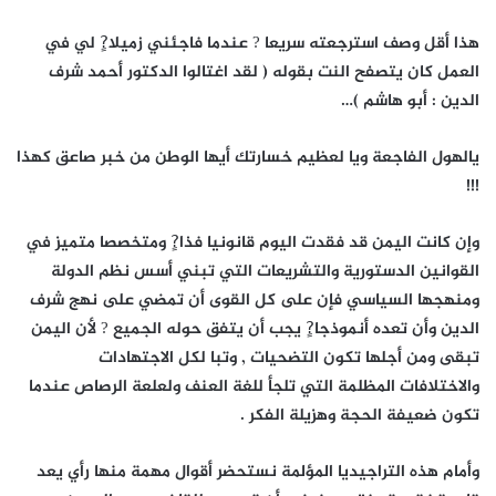
هذا أقل وصف استرجعته سريعا ? عندما فاجئني زميلا?ٍ لي في
العمل كان يتصفح النت بقوله ( لقد اغتالوا الدكتور أحمد شرف
الدين : أبو هاشم )…
يالهول الفاجعة ويا لعظيم خسارتك أيها الوطن من خبر صاعق كهذا
!!!
وإن كانت اليمن قد فقدت اليوم قانونيا فذا?ٍ ومتخصصا متميز في
القوانين الدستورية والتشريعات التي تبني أسس نظم الدولة
ومنهجها السياسي فإن على كل القوى أن تمضي على نهج شرف
الدين وأن تعده أنموذجا?ٍ يجب أن يتفق حوله الجميع ? لأن اليمن
تبقى ومن أجلها تكون التضحيات , وتبا لكل الاجتهادات
والاختلافات المظلمة التي تلجأ للغة العنف ولعلعة الرصاص عندما
تكون ضعيفة الحجة وهزيلة الفكر .
وأمام هذه التراجيديا المؤلمة نستحضر أقوال مهمة منها رأي يعد