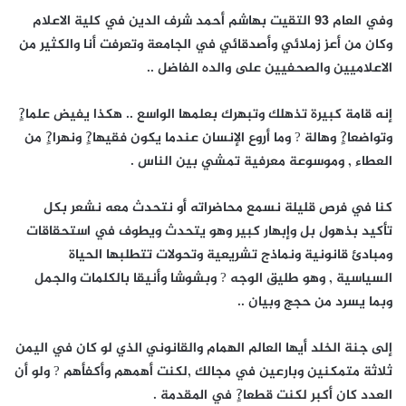
وفي العام 93 التقيت بهاشم أحمد شرف الدين في كلية الاعلام
وكان من أعز زملائي وأصدقائي في الجامعة وتعرفت أنا والكثير من
الاعلاميين والصحفيين على والده الفاضل ..
إنه قامة كبيرة تذهلك وتبهرك بعلمها الواسع .. هكذا يفيض علما?ٍ
وتواضعا?ٍ وهالة ? وما أروع الإنسان عندما يكون فقيها?ٍ ونهرا?ٍ من
العطاء , وموسوعة معرفية تمشي بين الناس .
كنا في فرص قليلة نسمع محاضراته أو نتحدث معه نشعر بكل
تأكيد بذهول بل وإبهار كبير وهو يتحدث ويطوف في استحقاقات
ومبادئ قانونية ونماذج تشريعية وتحولات تتطلبها الحياة
السياسية , وهو طليق الوجه ? وبشوشا وأنيقا بالكلمات والجمل
وبما يسرد من حجج وبيان ..
إلى جنة الخلد أيها العالم الهمام والقانوني الذي لو كان في اليمن
ثلاثة متمكنين وبارعين في مجالك ,لكنت أهمهم وأكفأهم ? ولو أن
العدد كان أكبر لكنت قطعا?ٍ في المقدمة .