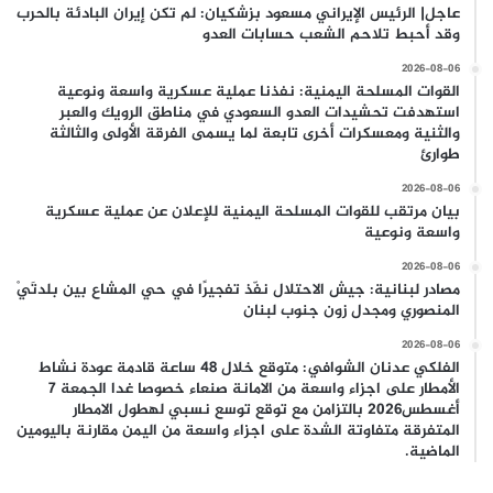
عاجل| الرئيس الإيراني مسعود بزشكيان: لم تكن إيران البادئة بالحرب
وقد أحبط تلاحم الشعب حسابات العدو
2026-08-06
القوات المسلحة اليمنية: نفذنا عملية عسكرية واسعة ونوعية
استهدفت تحشيدات العدو السعودي في مناطق الرويك والعبر
والثنية ومعسكرات أخرى تابعة لما يسمى الفرقة الأولى والثالثة
طوارئ
2026-08-06
بيان مرتقب للقوات المسلحة اليمنية للإعلان عن عملية عسكرية
واسعة ونوعية
2026-08-06
مصادر لبنانية: جيش الاحتلال نفّذ تفجيرًا في حي المشاع بين بلدتَيْ
المنصوري ومجدل زون جنوب لبنان
2026-08-06
الفلكي عدنان الشوافي: متوقع خلال 48 ساعة قادمة عودة نشاط
الأمطار على اجزاء واسعة من الامانة صنعاء خصوصا غدا الجمعة 7
أغسطس2026 بالتزامن مع توقع توسع نسبي لهطول الامطار
المتفرقة متفاوتة الشدة على اجزاء واسعة من اليمن مقارنة باليومين
الماضية.