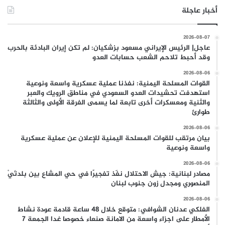
أخبار عاجلة
2026-08-07
عاجل| الرئيس الإيراني مسعود بزشكيان: لم تكن إيران البادئة بالحرب
وقد أحبط تلاحم الشعب حسابات العدو
2026-08-06
القوات المسلحة اليمنية: نفذنا عملية عسكرية واسعة ونوعية
استهدفت تحشيدات العدو السعودي في مناطق الرويك والعبر
والثنية ومعسكرات أخرى تابعة لما يسمى الفرقة الأولى والثالثة
طوارئ
2026-08-06
بيان مرتقب للقوات المسلحة اليمنية للإعلان عن عملية عسكرية
واسعة ونوعية
2026-08-06
مصادر لبنانية: جيش الاحتلال نفّذ تفجيرًا في حي المشاع بين بلدتَيْ
المنصوري ومجدل زون جنوب لبنان
2026-08-06
الفلكي عدنان الشوافي: متوقع خلال 48 ساعة قادمة عودة نشاط
الأمطار على اجزاء واسعة من الامانة صنعاء خصوصا غدا الجمعة 7