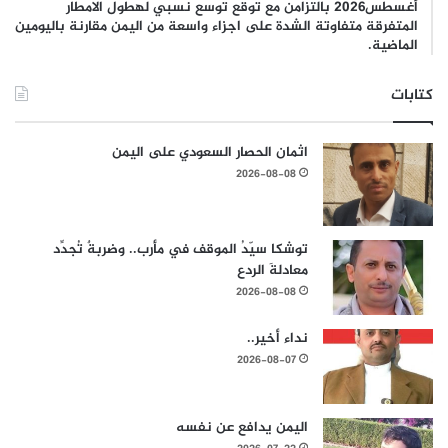
أغسطس2026 بالتزامن مع توقع توسع نسبي لهطول الامطار
المتفرقة متفاوتة الشدة على اجزاء واسعة من اليمن مقارنة باليومين
الماضية.
كتابات
اثمان الحصار السعودي على اليمن
2026-08-08
توشكا سيّدُ الموقف في مأرب.. وضربةٌ تُجدِّد
معادلةَ الردع
2026-08-08
نداء أخير..
2026-08-07
اليمن يدافع عن نفسه