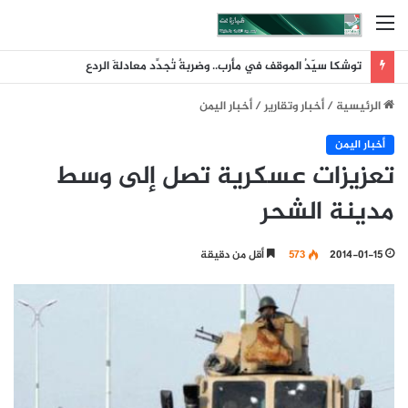
القائمة
توشكا سيّدُ الموقف في مأرب.. وضربةٌ تُجدِّد معادلةَ الردع
الرئيسية
/
أخبار وتقارير
/
أخبار اليمن
أخبار اليمن
تعزيزات عسكرية تصل إلى وسط
مدينة الشحر
2014-01-15
573
أقل من دقيقة