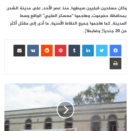
وكان مسلحين قبليين سيطروا, منذ عصر الأحد, على مدينة الشحر,
بمحافظة حضرموت, وهاجموا “معسكر العليي” الواقع وسط
المدينة, كما هاجموا جميع النقاط الأمنية, ما أدى إلى مقتل أكثر
من 20 جنديا?ٍ وضابطا?ٍ.
لينكدإن
بينتيريست
مشاركة عبر البريد
طباعة