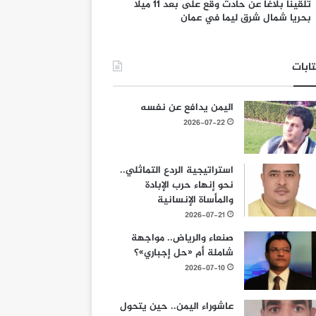
تلقينا بلاغا عن حادث وقع على بعد 11 ميلا
بحريا شمال شرق ليما في عمان
ابات
اليمن يدافع عن نفسه
2026-07-22
استراتيجية الردع التماثلي..
نحو إنهاء حرب الإبادة
والمأساة الإنسانية
2026-07-21
صنعاء والرياض.. مواجهة
شاملة أم «حل إجباري»؟
2026-07-10
عاشوراء اليمن.. حين يتحول