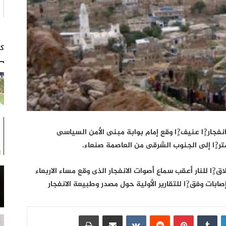
كت
نفجار?ٍا عنيف?ٍا وقع إمام بوابة مبنى الأمن السياسى
ا للنار أعقب سماع أصوات الانفجار الذى وقع مساء الاربعاء
ات وفق?ٍا للتقارير الأولية حول مصدر وطبيعة الانفجار
لينكدإن
بينتيريست
مشاركة عبر البريد
طباعة