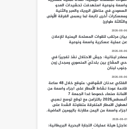
واسعة ونوعية استهدفت تحشيدات العدو
السعودي في مناطق الرويك والعبر والثنية
ومعسكرات أخرى تابعة لما يسمى الفرقة الأولى
والثالثة طوارئ
2026-08-06
بيان مرتقب للقوات المسلحة اليمنية للإعلان
عن عملية عسكرية واسعة ونوعية
2026-08-06
مصادر لبنانية: جيش الاحتلال نفّذ تفجيرًا في
حي المشاع بين بلدتَيْ المنصوري ومجدل زون
جنوب لبنان
2026-08-06
الفلكي عدنان الشوافي: متوقع خلال 48 ساعة
قادمة عودة نشاط الأمطار على اجزاء واسعة من
الامانة صنعاء خصوصا غدا الجمعة 7
أغسطس2026 بالتزامن مع توقع توسع نسبي
لهطول الامطار المتفرقة متفاوتة الشدة على
اجزاء واسعة من اليمن مقارنة باليومين الماضية.
2026-08-01
عاجل| هيئة عمليات التجارة البحرية البريطانية: