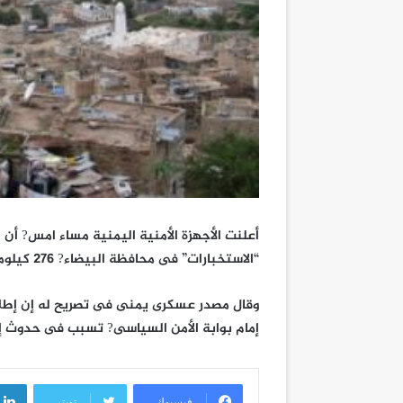
أعلنت الأجهزة الأمنية اليمنية مساء امس? أن ا
“الاستخبارات” فى محافظة البيضاء? 276 كيلومتر?ٍا إلى الجنوب الشرقى من العاصمة صنعاء.
وقال مصدر عسكرى يمنى فى تصريح له إن إطلاق?ٍ
إمام بوابة الأمن السياسى? تسبب فى حدوث إصاب
فيسبوك
تويتر