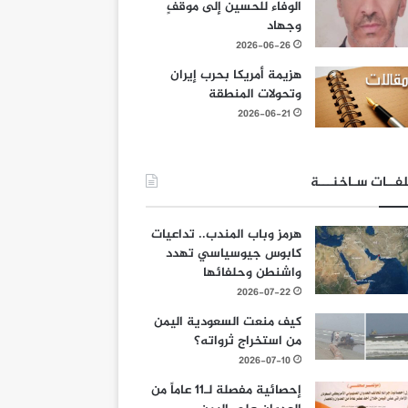
الوفاء للحسين إلى موقفٍ
وجهاد
2026-06-26
هزيمة أمريكا بحرب إيران
وتحولات المنطقة
2026-06-21
فــات سـاخنـــة
هرمز وباب المندب.. تداعيات
كابوس جيوسياسي تهدد
واشنطن وحلفائها
2026-07-22
كيف منعت السعودية اليمن
من استخراج ثرواته؟
2026-07-10
إحصائية مفصلة لـ11 عاماً من