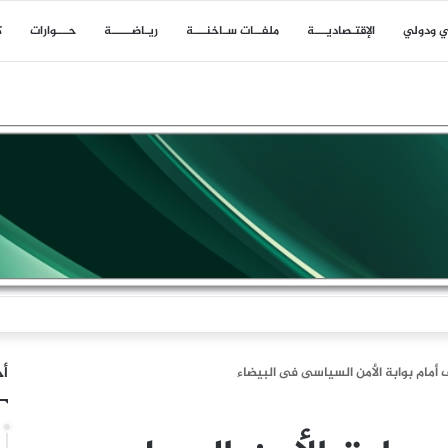
ي ودولي
اﻹقتـصاديـــة
ملفــات سـاخنـــة
ريـاضـــــة
حـــوارات
ك
أخ
 أمام بوابة الأمن السياسى فى البيضاء