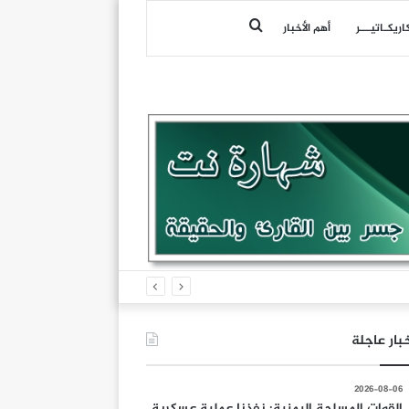
بحث
اريكـاتيـــر
أهم الأخبار
عن
القوات المسلحة اليمنية: نفذنا عملية عسكرية واسعة ونوعية استهدفت تحشيدات العدو السعودي في مناطق الرويك والعبر والثنية ومعسكرات أخرى تابعة لما يسمى الفرقة الأولى والثالثة طوارئ
بار عاجلة
2026-08-06
القوات المسلحة اليمنية: نفذنا عملية عسكرية