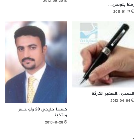
2012-09-20
رفقا بتونس….
2011-01-17
الحمدي ..السفير الكارثة
2013-04-04
كسبنا خليجي 20 ولو خسر
منتخبنا
2010-11-28