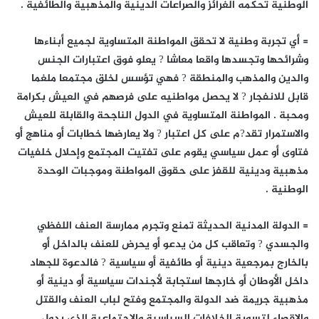
الوطنية تحكمه الغرائز والصراعات الدينية والمذهبية والطائفية .
= أي تجربة وطنية لا تحقق المواطنة المتساوية لجميع أبناءها
وشرائحها وتجسدها واقعا معاشا ? يعلو فوق اعتبارات الجنس
والدين والمذهب والمنطقة ? فهي تؤسس لخلق مجتمعا ملغما
قابل للانفجار ? لا يحصل مواطنيه على فرصهم في العيش بكرامة
ومحبة . المواطنة المتساوية في الدول الناجحة والقابلة للعيش
والاستمرار تقد?م على كل اعتبار ? ولا يعارضها خطابات أو مناهج أو
فتاوى أو عمل سياسي يقوم على تفتيت المجتمع وإحلال خلفيات
مذهبية ودينية للقفز على حقوق المواطنة وموجبات الوحدة
الوطنية .
= الدولة المدنية الحديثة تمنع وتجرم ممارسة العنف اللفظي
والجسدي ? وتعاقب كل من يدعو أو يحرض للعنف بالداخل أو
بالخارج بمرجعية دينية أو طائفية أو سياسية ? فالدعوة للجهاد
داخل الأوطان أو خارجها استجابة لأجندات سياسية أو دينية أو
مذهبية جريمة ضد الدولة والمجتمع وفتح لباب العنف والقتل
والإقصاء لتسوية الخلافات السياسية والاجتماعية الذي يدول