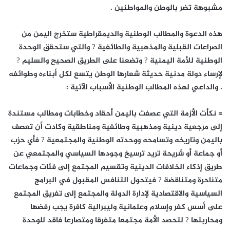
مشبوهة تضر بالوطن والمواطنين .
هذه الدعوة والمطالب الوطنية والديمقراطية ستخرج اليمن من
الصراعات القبلية والمذهبية والطائفية ? والتي ستحقق الوحدة
الوطنية للأمة اليمنية ? وتضعنا على الطريق الصحيح والسليم ?
لإرساء دولة مدنية حديثة شعارها الوطن يتسع لكل أبناءه وطوائفه
. والداعي لهذه المطالب الوطنية الأسباب الآتية :
= نكأت الأزمة التي عصفت باليمن أحقاد وخطابات ومطالب مستندة
إلى مرجعية دينية ومذهبية وطائفية ومناطقية وكادت أن تعصف
باليمن وتاريخه وتسامحه ووحدته الوطنية والمجتمعية ? فأي حزب
أو جماعة أو شريحة تريد ترسيخ وجودها السياسي والمجتمعي عن
طريق إذكاء الخلافات الدينية وتقسيم المجتمع إلى فئات وجماعات
متناحرة ومتناقضة ? فيتحول التنافس المقبول في البرامج
السياسية والاقتصادية لإدارة الدولة والمجتمع إلى تفريق المجتمع
على أسس كفر وإسلام وعلمانية وليبرالية كافرة يجب رفضها
ومحاربتها ? لتحصد الأمة مجتمعا متفرقا ومتصارعا فاقد للوحدة