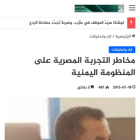
القائمة
توشكا سيّدُ الموقف في مأرب.. وضربةٌ تُجدِّد معادلةَ الردع
الرئيسية
/
اراء وتحليلات
اراء وتحليلات
مخاطر التجربة المصرية على
المنظومة اليمنية
2013-07-18
487
2 دقائق