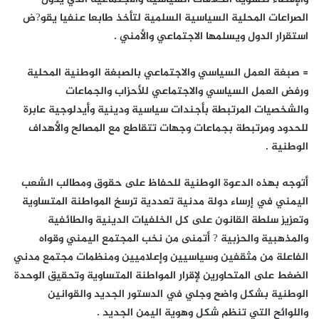
الصراعات المحلية السياسية السلمية لتأخذ طابعا عنفيا يقو?ض
استقرار الدول ويسلمها الاجتماعي والأمني .
= صبغة العمل السياسي والاجتماعي بالصبغة الوطنية المحلية
ورفض العمل السياسي والاجتماعي للأحزاب والجماعات
والشخصيات المرتبطة بأجندات سياسية ودينية وأيدلوجية عابرة
للحدود ومرتبطة بجماعات وجهات تتقاطع مع المصالح والأهداف
الوطنية .
أتوجه بهذه الدعوة الوطنية للحفاظ على حقوق ومطالب الشعب
اليمني في إرساء دولة مدنية تعددية ترسخ المواطنة المتساوية
وتعزيز سلطة القانون على كل الخلفيات الدينية والطائفية
والمذهبية والحزبية ? أتمنى من نخب المجتمع اليمني وقواه
الفاعلة من مثقفين وسياسيين وإعلاميين ومنظمات مجتمع مدني
الضغط على المتحاورين لإقرار المواطنة المتساوية وتحقيق الوحدة
الوطنية بشكل واضح وجلي في الدستور الجديد والقوانين
واللوائح التي تنظم شكل وهوية اليمن الجديد .