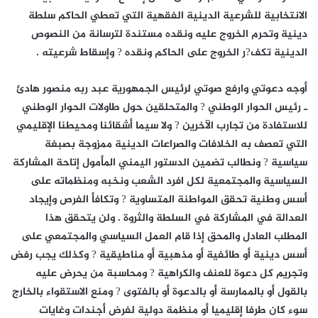
الانتخابية للشرعية الدينية الفقهية التي تعطي الحاكم سلطة
دينية وتحرم الخروج عليه ونقده مستندة لترسانة من النصوص
الدينية تكف?ر الخروج على الحاكم ونقده ? وإسقاط شرعيته .
أوجه دعوتي وارفع صوتي لرئيس الجمهورية عبد ربه منصور هادئ
ـ رئيس الحوار الوطني ? والمتحلقين حول طاولات الحوار الوطني
للاستفادة من تجارب الآخرين ? ولا سيما أشقائنا ومحيطنا الإقليمي
التي تعصف به الخلافات والصراعات الدينية ممزوجة بصبغة
سياسية ? ونطالب تضمين الدستور اليمني المأمول إتاحة المشاركة
السياسية والمجتمعية لكل افرد الشعب ونخبه ومنظماته على
أسس وطنية تحقق المواطنة المتساوية ? وتكافأ الفرص وإيجاد
العدالة في المشاركة في السلطة والثروة . ولن يتحقق هذا
المطلب العادل والمحق إذا قام العمل السياسي والمجتمعي على
أسس دينية أو طائفية أو مذهبية أو مناطيقية ? وكذلك يجب رفض
وتجريم كل دعوة للعنف والكراهية ? ومحاسبة من يحرض عليه
بالقول أو بالممارسة أو بالدعوة أو بالفتوى ? ومنع الاستقواء بالخارج
سوء كان طرفا إقليميا أو منظمة دولية لفرض أجندات وغايات