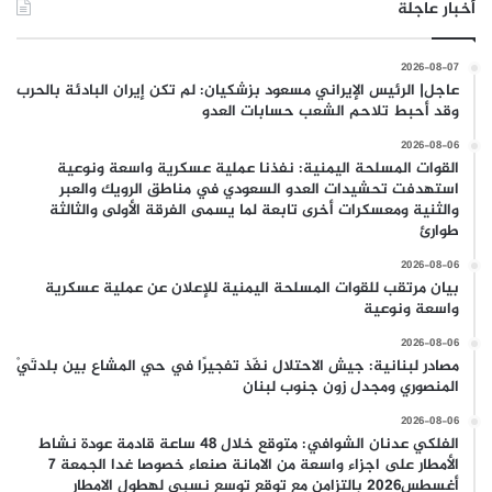
أخبار عاجلة
2026-08-07
عاجل| الرئيس الإيراني مسعود بزشكيان: لم تكن إيران البادئة بالحرب
وقد أحبط تلاحم الشعب حسابات العدو
2026-08-06
القوات المسلحة اليمنية: نفذنا عملية عسكرية واسعة ونوعية
استهدفت تحشيدات العدو السعودي في مناطق الرويك والعبر
والثنية ومعسكرات أخرى تابعة لما يسمى الفرقة الأولى والثالثة
طوارئ
2026-08-06
بيان مرتقب للقوات المسلحة اليمنية للإعلان عن عملية عسكرية
واسعة ونوعية
2026-08-06
مصادر لبنانية: جيش الاحتلال نفّذ تفجيرًا في حي المشاع بين بلدتَيْ
المنصوري ومجدل زون جنوب لبنان
2026-08-06
الفلكي عدنان الشوافي: متوقع خلال 48 ساعة قادمة عودة نشاط
الأمطار على اجزاء واسعة من الامانة صنعاء خصوصا غدا الجمعة 7
أغسطس2026 بالتزامن مع توقع توسع نسبي لهطول الامطار