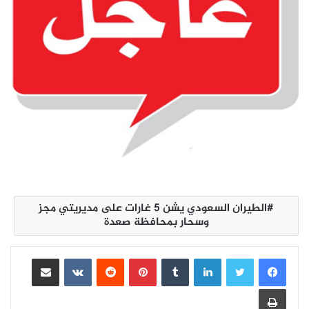
الطيران السعودي يشن 5 غارات على مديريتي مجز
وسحار بمحافظة صعدة
لينكدإن
بينتيريست
مشاركة عبر البريد
طباعة