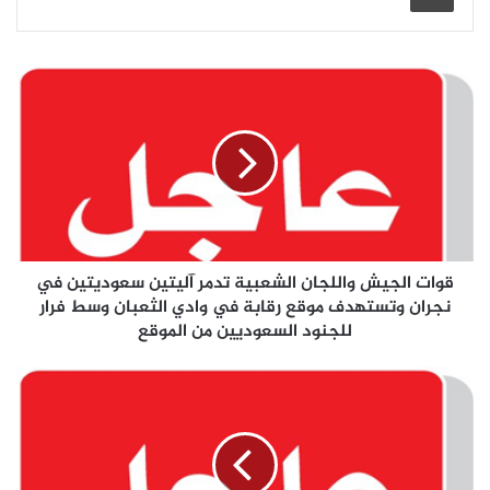
قوات الجيش واللجان الشعبية تدمر آليتين سعوديتين في
نجران وتستهدف موقع رقابة في وادي الثعبان وسط فرار
للجنود السعوديين من الموقع