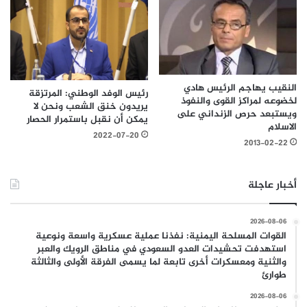
النقيب يهاجم الرئيس هادي
رئيس الوفد الوطني: المرتزقة
لخضوعه لمراكز القوى والنفوذ
يريدون خنق الشعب ونحن لا
ويستبعد حرص الزنداني على
يمكن أن نقبل باستمرار الحصار
الاسلام
2022-07-20
2013-02-22
أخبار عاجلة
2026-08-06
القوات المسلحة اليمنية: نفذنا عملية عسكرية واسعة ونوعية
استهدفت تحشيدات العدو السعودي في مناطق الرويك والعبر
والثنية ومعسكرات أخرى تابعة لما يسمى الفرقة الأولى والثالثة
طوارئ
2026-08-06