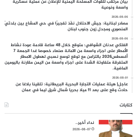
بيان مرتقب للقوات المسلحة اليمنية للإعلان عن عملية عسكرية
واسعة ونوعية
2026-08-06
مصادر لبنانية: جيش الاحتلال نفّذ تفجيرًا في حي المشاع بين بلدتَيْ
المنصوري ومجدل زون جنوب لبنان
2026-08-06
الفلكي عدنان الشوافي: متوقع خلال 48 ساعة قادمة عودة نشاط
الأمطار على اجزاء واسعة من الامانة صنعاء خصوصا غدا الجمعة 7
أغسطس2026 بالتزامن مع توقع توسع نسبي لهطول الامطار
المتفرقة متفاوتة الشدة على اجزاء واسعة من اليمن مقارنة باليومين
الماضية.
2026-08-01
عاجل| هيئة عمليات التجارة البحرية البريطانية: تلقينا بلاغا عن
حادث وقع على بعد 11 ميلا بحريا شمال شرق ليما في عمان
كتابات
نداء أخير..
2026-08-07