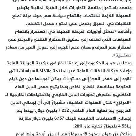
إجراءات تصحيحية على البنوك غير الملتزمة والمخالفة للقانون.
وتعهد باستمرار متابعة التطورات خلال الفترة المقبلة وتوفير
السيولة اللازمة للاقتصاد. وانتهاج سياسة سعر صرف مرنة تمنع
التقلبات في السوق وتعمل على احتواء معدل التضخم.
وأضاف: «تتمثل أولويات المرحلة المقبلة في الاستمرار بانتهاج
السياسات التي تهدف إلى تحقيق الاستقرار النقدي والمرتكز على
استقرار سعر الصرف وضمان عدم اللجوء إلى تمويل العجز من مصادر
تضخمية».
ودعا بن همام الحكومة إلى إعادة النظر في تركيبة الموازنة العامة
وإعادة هيكلة النفقات العامة غير المنتجة واتخاذ السياسات التي
تقود إلى خفض العجز إلى مستويات يمكن تمويلها من دون قيام
الحكومة بمنافسة القطاع الخاص وبما يتيح خفض الدين العام
الداخلي.واستعرض تطورات الدين الخارجي والاحتياطات الخارجية لـ
«المركزي» خلال السنوات الماضية? مشيرا?ٍ إلى أن إجمالي الدين
الخارجي بلغ نهاية العام الماضي 7.232 بليون دولار. بينما بلغ
إجمالي الاحتياطات الخارجية للبنك 6.157 بليون دولار مقارنة
بـ4.531 بليونا?ٍ نهاية عام 2011.
وذك?ر بن همام بوجود 18 مصرفا?ٍ في اليمن. أربعة منها فروع