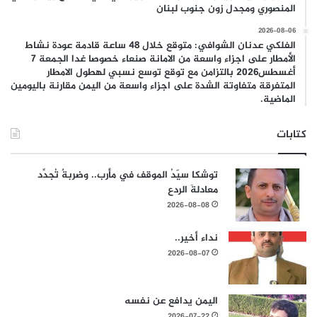
المنصوري ومجدل زون جنوب لبنان
2026-08-06
الفلكي عدنان الشوافي: متوقع خلال 48 ساعة قادمة عودة نشاط
الأمطار على اجزاء واسعة من الامانة صنعاء خصوصا غدا الجمعة 7
أغسطس2026 بالتزامن مع توقع توسع نسبي لهطول الامطار
المتفرقة متفاوتة الشدة على اجزاء واسعة من اليمن مقارنة باليومين
الماضية.
كتابات
توشكا سيّدُ الموقف في مأرب.. وضربةٌ تُجدِّد
معادلةَ الردع
2026-08-08
نداء أخير..
2026-08-07
اليمن يدافع عن نفسه
2026-07-22