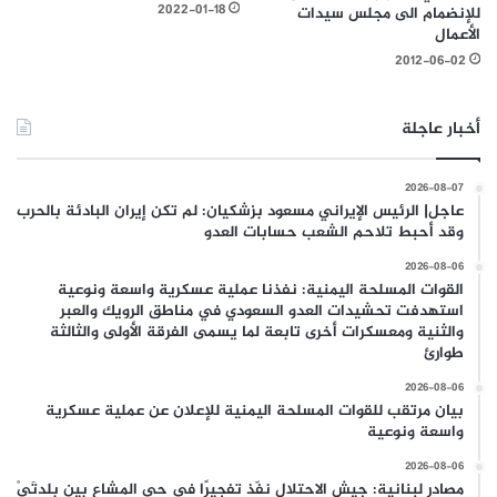
2022-01-18
للإنضمام الى مجلس سيدات
الأعمال
2012-06-02
أخبار عاجلة
2026-08-07
عاجل| الرئيس الإيراني مسعود بزشكيان: لم تكن إيران البادئة بالحرب
وقد أحبط تلاحم الشعب حسابات العدو
2026-08-06
القوات المسلحة اليمنية: نفذنا عملية عسكرية واسعة ونوعية
استهدفت تحشيدات العدو السعودي في مناطق الرويك والعبر
والثنية ومعسكرات أخرى تابعة لما يسمى الفرقة الأولى والثالثة
طوارئ
2026-08-06
بيان مرتقب للقوات المسلحة اليمنية للإعلان عن عملية عسكرية
واسعة ونوعية
2026-08-06
مصادر لبنانية: جيش الاحتلال نفّذ تفجيرًا في حي المشاع بين بلدتَيْ