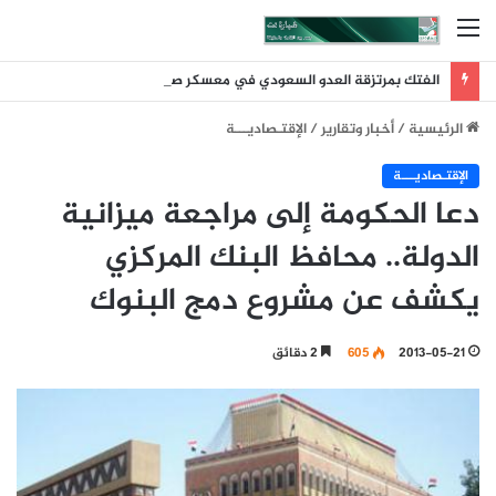
القائمة
الفتك بمرتزقة العدو السعودي في معسكر صحن الجن يمأرب
الرئيسية
/
أخبار وتقارير
/
اﻹقتـصاديـــة
اﻹقتـصاديـــة
دعا الحكومة إلى مراجعة ميزانية
الدولة.. محافظ البنك المركزي
يكشف عن مشروع دمج البنوك
2013-05-21
605
2 دقائق