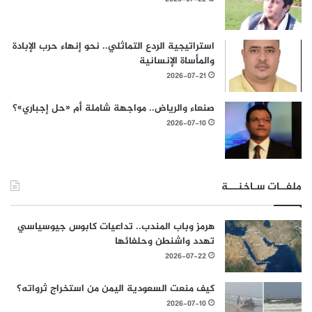
استراتيجية الردع التماثلي.. نحو إنهاء حرب الإبادة
والمأساة الإنسانية
2026-07-21
صنعاء والرياض.. مواجهة شاملة أم «حل إجباري»؟
2026-07-10
ملفــات سـاخنـــة
هرمز وباب المندب.. تداعيات كابوس جيوسياسي
تهدد واشنطن وحلفائها
2026-07-22
كيف منعت السعودية اليمن من استخراج ثرواته؟
2026-07-10