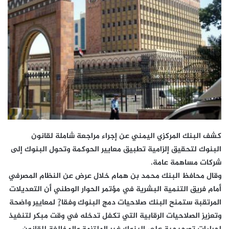
كشف البنك المركزي اليمني عن إجراء مراجعة شاملة لقانون
البنوك لتحقيق إلزامية تطبيق معايير الحوكمة وتحول البنوك إلى
شركات مساهمة عامة.
وقال محافظ البنك محمد بن همام خلال عرض عن النظام المصرفي
أمام فريق التنمية البشرية في مؤتمر الحوار الوطني أن التعديلات
المرتقبة ستمنح البنك صلاحيات دمج البنوك وفقا?ٍ لمعايير واضحة
وتعزيز الصلاحيات الرقابية التي تكفل تدخله في وقت مبكر لتنفيذ