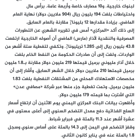
لبنوك خارجية. و10 مصارف خاصة وأربعة عامة. برأس مال
واحتياطات بلغت 194 بليون ريال (904 ملايين دولار) نهاية العام
الماضي. بزيادة مقدارها 12 بليونا?ٍ مقارنة بالعام السابق.
إلى ذلك أكد «المركزي» أمس في تقريره الشهري عن التطورات
المصرفية والنقدية لآذار (مارس) الماضي أن أصوله الخارجية ارتفعت
43.8 بليون ريال إلى 1.285 تريليونا?ٍ. وتكفي لتغطية ستة أشهر من
الواردات. ولفت إلى أن صادرات الحكومة من النفط الخام بلغت
خلال آذار مليوني برميل قيمتها 219 مليون دولار مقارنة بـ1.8 مليون
برميل قيمتها 210 ملايين دولار خلال الشهر السابق. وأشار إلى أن
مخصصات الاستهلاك المحلي من المشتقات النفطية بلغت 1.83
مليون برميل. وتمت تغطية جزء منها عبر شركة «مصافي عدن»
التي اشترت بما قيمته 179 مليون دولار.
وأظهرت بيانات البنك المركزي اليمني يوم الاثنين أن ارتفاع أسعار
السلع الغذائية دفع معدل التضخم السنوي إلى أعلى مستوى في
عشرة أشهر عند 11.3 بالمئة في فبراير شباط.
وقفز التضخم في اليمن إلى 14.3 بالمئة على أساس سنوي وسجل
1.8 بالمئة عنه في يناير كانون الثاني.