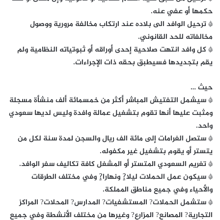
حكمها أو عفي عنه.
* ترحيل الوافد الى بلاده عند ارتكاب مخالفة مرورية ووصول
مخالفاته للحد القانوني.
* كل وافد انتهت صلاحية إحدى أوراقه أو ثبوتياته النظامية ولم
يقم بتجديدها فسيطبق بحقه ذات الإجراءات.
حيث …
* سيشمل التفتيش المباشر أكثر من خمسمائة ألف منشأة مسجلة
ومثبت عليها أنها تقوم بتشغيل عمالة وافدة وليس لديها سعودي
واحد.
* ستصل الغرامات إلى مائة الف ريال والسجن لمدة سنة لكل من
يتستر أو يقوم بتشغيل غير مكفوله.
* تغريم السعودي المتستر أو المشغل كافة تكاليف سفر الوافد.
* سيكون عمل الحملات ليلا?ٍ ونهارا?ٍ وفي مختلف الطرقات
والأحياء وفي جميع مناطق المملكة.
* ستشمل الحملات? المستشفيات? المدارس? المحلات? المراكز
التجارية? المصانع? المزارع? وغيرها من مختلف الأنشطة وفي جميع