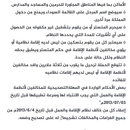
الأماكن بما فيها المناطق المجاورة للحرمين والمساجد والمدارس.
* سيوضع اسم المرحل على القائمة السوداء ويمنع من دخول
المملكة مرة أخرى.
* سيحرم المتستر أو من يقوم بتشغيل غير مكفوله من الحصول
على أي تأشيرات للمدة التي يحددها النظام.
* سيعتبر كل من يقوم بتسكين من ليس لديه إقامة نظامية أو
يؤوي مخالفين لأنظمة الإقامة في حكم المتستر ويطبق بحقه
النظام ولكل حالة على حدة.
* تتوقع الحملة ترحيل ما يقرب من ثلاثة ملايين وافد مخالفين
لأنظمة الإقامة أو ليس لديهم إقامات نظاميه
للفائده
بعض الأحكام الواردة في المهلةالتصحيحية للمخالفين لأنظمة
الإقامة والعمل التي يجب الانتباه لها وسرعة تطبيقها قبل تاريخ
٢٠١٣/٠٧/٠٣م”
إعفاء كل من خالف نظام الإقامة والعمل قبل تاريخ ٢٠١٣/٦/٤م من
جميع الغرامات والمخالفات تشجيعا?ٍ له على تصحيح وضعه.