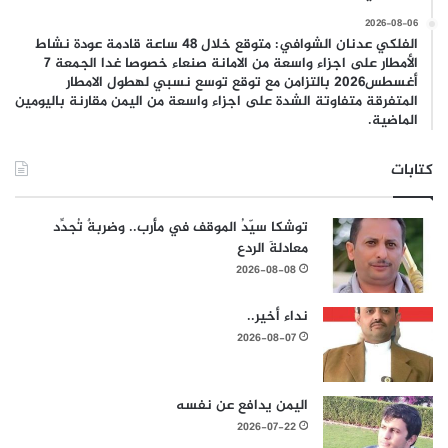
2026-08-06
الفلكي عدنان الشوافي: متوقع خلال 48 ساعة قادمة عودة نشاط
الأمطار على اجزاء واسعة من الامانة صنعاء خصوصا غدا الجمعة 7
أغسطس2026 بالتزامن مع توقع توسع نسبي لهطول الامطار
المتفرقة متفاوتة الشدة على اجزاء واسعة من اليمن مقارنة باليومين
الماضية.
كتابات
توشكا سيّدُ الموقف في مأرب.. وضربةٌ تُجدِّد
معادلةَ الردع
2026-08-08
نداء أخير..
2026-08-07
اليمن يدافع عن نفسه
2026-07-22