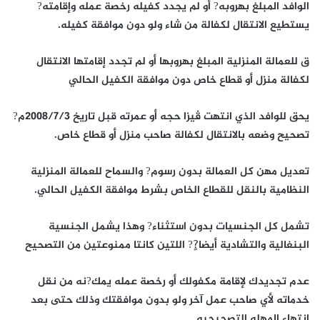
الوافد المبلغ بهروبه? أو لم يجدد كفيله رخصة عمله وإقامته?
يستطيع الانتقال لكفالة من شاء ولو دون موافقة كفيله.
ق للعمالة المنزلية المبلغ بهروبها أو لم تجدد إقامتها الانتقال
لكفالة منزل أو قطاع خاص دون موافقة الكفيل الحالي
يحق للوافد الذي انتهت ڤيزا حجه أو عمرته قبل تاريخ ٢٠٠٨/٧/٣م?
تصحيح وضعه بالانتقال لكفالة صاحب منزل أو قطاع خاص.
تعديل مهن كل العمالة بدون رسوم? والسماح للعمالة المنزلية
النظامية بالنقل للقطاع الخاص بشرط موافقة الكفيل الحالي.
تشمل كل الجنسيات بدون استثناء? وهذا يشمل الجنسية
البنغالية والتشادية أيضا?ٍ? اللتين كانتا ممنوعتين من التصحيح
عدم تجديدك لإقامة مكفولك أو رخصة عمله يمك?نه من نقل
خدماته لأي صاحب عمل آخر ولو بدون موافقتك وذلك حتى بعد
انتهاء المهله التصحيحيه