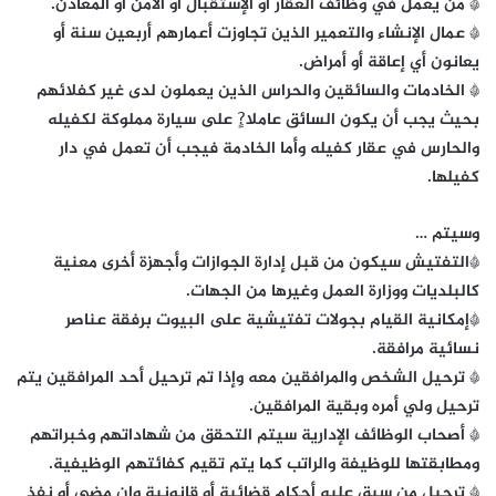
* من يعمل في وظائف العقار أو الإستقبال أو الأمن أو المعادن.
* عمال الإنشاء والتعمير الذين تجاوزت أعمارهم أربعين سنة أو
يعانون أي إعاقة أو أمراض.
* الخادمات والسائقين والحراس الذين يعملون لدى غير كفلائهم
بحيث يجب أن يكون السائق عاملا?ٍ على سيارة مملوكة لكفيله
والحارس في عقار كفيله وأما الخادمة فيجب أن تعمل في دار
كفيلها.
وسيتم …
*التفتيش سيكون من قبل إدارة الجوازات وأجهزة أخرى معنية
كالبلديات ووزارة العمل وغيرها من الجهات.
*إمكانية القيام بجولات تفتيشية على البيوت برفقة عناصر
نسائية مرافقة.
* ترحيل الشخص والمرافقين معه وإذا تم ترحيل أحد المرافقين يتم
ترحيل ولي أمره وبقية المرافقين.
* أصحاب الوظائف الإدارية سيتم التحقق من شهاداتهم وخبراتهم
ومطابقتها للوظيفة والراتب كما يتم تقيم كفائتهم الوظيفية.
* ترحيل من سبق عليه أحكام قضائية أو قانونية وإن مضى أو نفذ