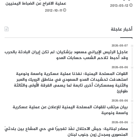
عملية الافراج عن الضباط اليمنيين
2013-05-12
2012-10-11
أخبار عاجلة
2026-08-07
عاجل| الرئيس الإيراني مسعود بزشكيان: لم تكن إيران البادئة بالحرب
وقد أحبط تلاحم الشعب حسابات العدو
2026-08-06
القوات المسلحة اليمنية: نفذنا عملية عسكرية واسعة ونوعية
استهدفت تحشيدات العدو السعودي في مناطق الرويك والعبر
والثنية ومعسكرات أخرى تابعة لما يسمى الفرقة الأولى والثالثة
طوارئ
2026-08-06
بيان مرتقب للقوات المسلحة اليمنية للإعلان عن عملية عسكرية
واسعة ونوعية
2026-08-06
مصادر لبنانية: جيش الاحتلال نفّذ تفجيرًا في حي المشاع بين بلدتَيْ
المنصوري ومجدل زون جنوب لبنان