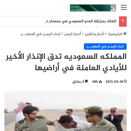
القائمة
الفتك بمرتزقة العدو السعودي في معسكر صحن الجن يمأرب
الرئيسية
/
أخبار وتقارير
/
أخبار اليمن
/
ابناء اليمـن في المهجـــر
ابناء اليمـن في المهجـــر
المملكه السعوديه تدق اﻹنذار اﻷخير
للأيادي العاملة في أراضيها
2013-05-16
495
2 دقائق