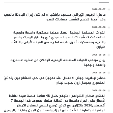
2026-08-07
عاجل| الرئيس الإيراني مسعود بزشكيان: لم تكن إيران البادئة بالحرب
وقد أحبط تلاحم الشعب حسابات العدو
2026-08-06
القوات المسلحة اليمنية: نفذنا عملية عسكرية واسعة ونوعية
استهدفت تحشيدات العدو السعودي في مناطق الرويك والعبر
والثنية ومعسكرات أخرى تابعة لما يسمى الفرقة الأولى والثالثة
طوارئ
2026-08-06
بيان مرتقب للقوات المسلحة اليمنية للإعلان عن عملية عسكرية
واسعة ونوعية
2026-08-06
مصادر لبنانية: جيش الاحتلال نفّذ تفجيرًا في حي المشاع بين بلدتَيْ
المنصوري ومجدل زون جنوب لبنان
2026-08-06
الفلكي عدنان الشوافي: متوقع خلال 48 ساعة قادمة عودة نشاط
الأمطار على اجزاء واسعة من الامانة صنعاء خصوصا غدا الجمعة 7
أغسطس2026 بالتزامن مع توقع توسع نسبي لهطول الامطار
المتفرقة متفاوتة الشدة على اجزاء واسعة من اليمن مقارنة باليومين