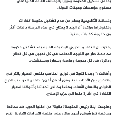
بدأ من تشكيل الحكومة ومرورا بالوظائف العامة الدنيا على
مستوى مؤسسات وهيئات الدولة.
وتسائلة الأكاديمية وسام عن عدم تشكيل حكومة كفاءات
وتكنوقراط مؤكدة أن البلد لا يحتاج في هذه المرحلة بالذات أكثر
من حكومة كفاءات وطنية.
وذكرت ان التقاسم الحزبي للوظيفة العامة بعد تشكيل حكومة
محاصصة صار هو التوجه المعتمد فى كل تعيين فى كل قطاع
ودائرة? فى كل مدرسة وجامعة وسفارة ومستشفى.
وأضافت :” وجدنا تغولا فى توزيع المناصب بنفس المعيار بالتراضى
والاتفاق بين الأحزاب حينا وفى أحيان أخرى? يتقدم الحزب ذو الذراع
الطولى واللسان الأسلط وهكذا وخالص تحياتنا وأشواقنا لمعيار
الكفاءة.في اشارة منها الى حزب الإصلاح.
وهاجمت ابنة رئيس الحكومة? بقوة? من اعلنوا الحرب ضد محافظ
محافظة تعز شوقي أحمد هائل على خلفية الاجراءات الادارية التي