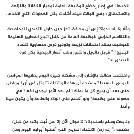
اتخذها? في إطار إخضاع الوظيفة العامة لمعيار الكفائة والنزاهة
والاستحقاق? وفي الوقت عينه أشادت بكل الخطوات التي اتخذها.
وأشارة باسندوة? إلى أن محافظ تعز حين حاول التصدي للمحاصصة
والتقاسم الحزبي للوظيفة العامة من خلال اتباع المعايير السليمة
للتوظيف بعقد امتحانات نزيهة وتوفير فرص متساوية لتقدم
الجميع? ” قوبل بالويل والثبور وهب أنصار الرجعية بكل قوة
للتصدى له”.
واختتمت مقالها بالإشارة إلى مشكلة كبيرة اليوم يعانيها المواطن
اليمني البسيط? موضحة أن هذه المشكلة تتمثل في أن المواطن
حتى بعد أن يبيع كل ما يملك? لم يعد الأمر ليجدى نفعا? في
حصوله على وظيفة? ولو أقسم على الولاء والطاعة وأن يكون عينا
وأذنا.
وتابعت وسام باسندوة :” لا مجال الآن إلا لمن ثبت ولاءه من قبل?
مضيفة :” إنه زمن الانتماء الحزبى الذى أغلقوا أبوابه اليوم ومن