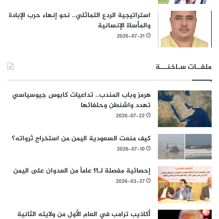
استراتيجية الردع التماثلي.. نحو إنهاء حرب الإبادة
والمأساة الإنسانية
2026-07-21
ملفــات سـاخنـــة
هرمز وباب المندب.. تداعيات كابوس جيوسياسي
تهدد واشنطن وحلفائها
2026-07-22
كيف منعت السعودية اليمن من استخراج ثرواته؟
2026-07-10
إحصائية مفصلة لـ11 عاماً من العدوان على اليمن
2026-03-27
أكاذيب ترامب في العام الأول من ولايته الثانية