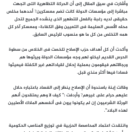
وأشارت في سيق المقال إلى أن الحركة التظاهرية التى اتجهت
مباشرة إلى مؤسسات الدولة كانت تضم معسكرين? أحدهما مخلص
حقيقى لديه رغبة بالفعل للتطهير الذى ينشده الجميع لتحل
محله الأسس السليمة فى التعيين وفق الكفاءة- ومعسكر آخر كل
همه التخلص من كل ما هو منسوب للرئيس السابق.
وأكدت أن كل أهداف حزب الإصلاح تلخصت فى الخلاص من سطوة
الحرس القديم ليخلو لهم وجه مؤسسات الدولة ويرثوها هم
ورجالاتهم فيقومون بعملية إحلال لقياداتهم غير الكفئة فيعيثوا
فسادا فيها أكثر منذي قبل.
وقالت إبنة باسندوة أن الإصلاح ينظر إلى الفساد باعتباره حلال
عليهم حرام على غيرهم? وأردفت :” كيف لا وهم يعتقدون أنهم
الورثة الشرعيون إن لم يكونوا يرون فى أنفسهم الملاك الأصليين
لهذه البلاد”.
وانتقدت اعتماد المحاصصة الحزبية في توزيع المناصب الحكومية