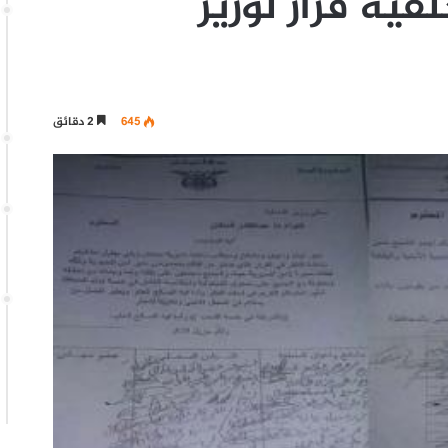
ية قرار لوزير
645
2 دقائق