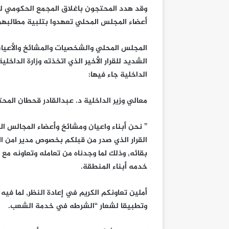
وقد هدد المحتجون باغلاق المجمع الحكومي لح
أعضاء المجلس المحلي تعهدوا بتلبية مطالبهم
المجلس المحلي والشخصيات والمشائخ والأعيا
الشديد للقرار الأخير الذي اتخذته وزارة الداخل
الداخلية جاء فيها:
معالي وزير الداخلية د. عبدالقادر قحطان المحت
” نحن أبناء واعيان ومشائخ وأعضاء المجالس ا
القرار الذي صدر من قبلكم بخصوص مدير امن ال
بقائه, وذلك لما وجدناه من تعامله وتعاونه م
خدمه أبناء المنطقة.
أملين تعاونكم الكريم في إعادة النظر, لما فيه
وتطبيقا لشعار “الشرطه في خدمة الشعب.