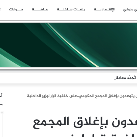
ي ودولي
اﻹقتـصاديـــة
ملفــات سـاخنـــة
ريـاضـــــة
حـــوارات
ك
جدِّد معادلةَ الردع
أخ
 يتوعدون بإغلاق المجمع الحكومي..على خلفية قرار لوزير الداخلية
دون بإغلاق المجمع