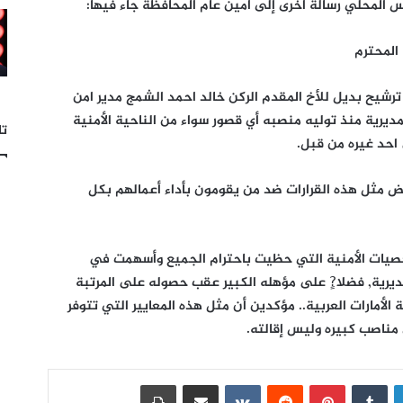
 المحلي رسالة اخرى إلى أمين عام المحافظة جاء فيها:
المحترم
ترشيح بديل للأخ المقدم الركن خالد احمد الشمج مدير امن
يرية منذ توليه منصبه أي قصور سواء من الناحية الأمنية
تا
احد غيره من قبل.
ض مثل هذه القرارات ضد من يقومون بأداء أعمالهم بكل
خصيات الأمنية التي حظيت باحترام الجميع وأسهمت في
يرية, فضلا?ٍ على مؤهله الكبير عقب حصوله على المرتبة
الأمارات العربية.. مؤكدين أن مثل هذه المعايير التي تتوفر
مناصب كبيره وليس إقالته.
لينكدإن
بينتيريست
مشاركة عبر البريد
طباعة