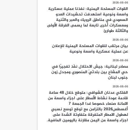
2026-08-06
القوات المسلحة اليمنية: نفذنا عملية عسكرية
واسعة ونوعية استهدفت تحشيدات العدو
السعودي في مناطق الرويك والعبر والثنية
ومعسكرات أخرى تابعة لما يسمى الفرقة الأولى
والثالثة طوارئ
2026-08-06
بيان مرتقب للقوات المسلحة اليمنية للإعلان
عن عملية عسكرية واسعة ونوعية
2026-08-06
مصادر لبنانية: جيش الاحتلال نفّذ تفجيرًا في
حي المشاع بين بلدتَيْ المنصوري ومجدل زون
جنوب لبنان
2026-08-06
الفلكي عدنان الشوافي: متوقع خلال 48 ساعة
قادمة عودة نشاط الأمطار على اجزاء واسعة من
الامانة صنعاء خصوصا غدا الجمعة 7
أغسطس2026 بالتزامن مع توقع توسع نسبي
لهطول الامطار المتفرقة متفاوتة الشدة على
اجزاء واسعة من اليمن مقارنة باليومين الماضية.