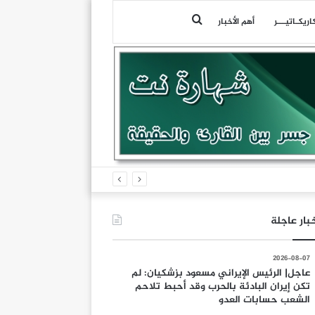
بحث
اريكـاتيـــر
أهم الأخبار
عن
بار عاجلة
2026-08-07
عاجل| الرئيس الإيراني مسعود بزشكيان: لم
تكن إيران البادئة بالحرب وقد أحبط تلاحم
الشعب حسابات العدو