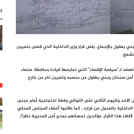
كت
ي بهلول بالإجماع, رفض قرار وزير الداخلية الذي قضى بتعيين
الشمج.
ناهضه لـ”سياسة الإقصاء” التي تمارسها قيادة محافظة صنعاء
ير أمن سنحان وبني بهلول من منصبه وتعيين اخر من خارج
س الاحد ولليوم الثاني على التوالي وقفة احتجاجية أمام مبنى
 الداخلية بالعدول عن قراره , كما طالبوا أعضاء المجلس المحلي
الغاء هذا القرار, مؤكدين تمسكهم بمدير أمن المديرية نظرا?ٍ