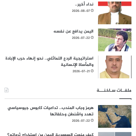
نداء أخير..
2026-08-07
اليمن يدافع عن نفسه
2026-07-22
استراتيجية الردع التماثلي.. نحو إنهاء حرب الإبادة
والمأساة الإنسانية
2026-07-21
ملفــات سـاخنـــة
هرمز وباب المندب.. تداعيات كابوس جيوسياسي
تهدد واشنطن وحلفائها
2026-07-22
كيف منعت السعودية اليمن من استخراج ثرواته؟