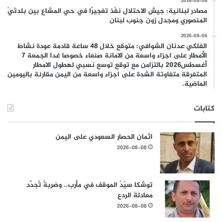
2026-08-06
مصادر لبنانية: جيش الاحتلال نفّذ تفجيرًا في حي المشاع بين بلدتَيْ
المنصوري ومجدل زون جنوب لبنان
2026-08-06
الفلكي عدنان الشوافي: متوقع خلال 48 ساعة قادمة عودة نشاط
الأمطار على اجزاء واسعة من الامانة صنعاء خصوصا غدا الجمعة 7
أغسطس2026 بالتزامن مع توقع توسع نسبي لهطول الامطار
المتفرقة متفاوتة الشدة على اجزاء واسعة من اليمن مقارنة باليومين
الماضية.
كتابات
اثمان الحصار السعودي على اليمن
2026-08-08
توشكا سيّدُ الموقف في مأرب.. وضربةٌ تُجدِّد
معادلةَ الردع
2026-08-08