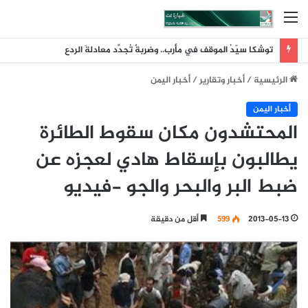
القائمة
توشكا سيّدُ الموقف في مأرب.. وضربةٌ تُجدِّد معادلةَ الردع
الرئيسية
/
أخبار وتقارير
/
أخبار اليمن
أخبار اليمن
المحتشدون مكان سقوط الطائرة
يطالبون بإسقاط هادي لعجزه عن
ضبط البر والبحر والجو -فيديو
2013-05-13
599
أقل من دقيقة