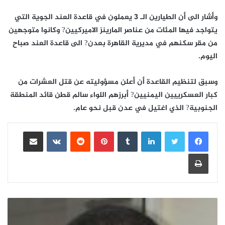
وأشار الى أن الطيارين الـ 3 يعملون في قاعدة العند الجوية التي
يتواجد فيها المئات من عناصر المارينز الاميركيين? وكانوا متوجهين
من مقر سكنهم في مديرية القاهرة بعدن? الى قاعدة العند صباح
اليوم.
وسبق لتنظيم القاعدة أن أعلن مسؤوليته عن قتل العشرات من
كبار العسكرييين اليمنيين? أبرزهم اللواء سالم قطن قائد المنطقة
الجنوبية? الذي اغتيل في عدن قبل نحو عام.
لينكدإن
بينتيريست
مشاركة عبر البريد
طباعة