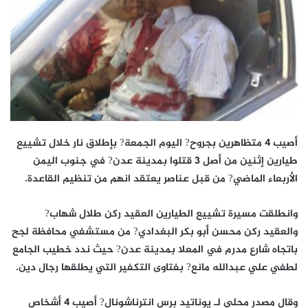
أصيب 4 متظاهرين بجروح? اليوم الجمعة? بإطلاق نار خلال تشييع
طيارين إثنين من أصل 3 قتلوا بمدينة عدن? في جنوب اليمن
الأربعاء الماضي? من قبل عناصر يعتقد انهم من تنظيم القاعدة.
وانطلقت مسيرة تشييع الطيارين العقيد ركن طلال شهاب?
والعقيد ركن محسن أبو بكر البغدادي? من مستشفي محافظة لجح
باتجاه شارع مدرم في المعلا بمدينة عدن? حيث ندد خطيب الجامع
لطفي علي عبدالله مانع? بفتاوى التكفير التي يطلقها رجال دين.
وقال مصدر محلي لـ يوناتيد برس انترناشونال? أصيب 4 أشخاص