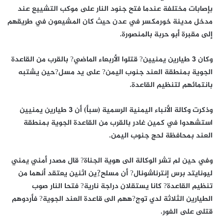
بإصابات مختلفة عندما فتح جنود النار على موكب التشييع عند
مدخل مدينة خورمكسر في عدن حيث كان المشيعون في طريقهم
إلى مقبرة أبو حربة بالمنصورة.
وكان 3 طيارين يمنيين? قتلوا الأربعاء الماضي? بالقرب من القاعدة
الجوية بمنطقة العند جنوب اليمن? على يد مسل?حين يشتبه
بانتمائهم لتنظيم القاعدة.
وذكرت وكالة الأنباء اليمنية الرسمية (سبأ) أن 3 طيارين يمنيين
استشهدوا في كمين غادر بالقرب من القاعدة الجوية بمنطقة
العند بمحافظة لحج جنوب اليمن.
وفي حين لم تشر الوكالة الى هوية الجناة? قال مصدر أمني يمني
ليونايتد برس إنترناشونال? أن مسلح?ِين اثنين يعتقد أنهما من
تنظيم القاعدة? كانا يستقلان دراجة نارية? فتحا النار صوب
الطيارين الثلاثة لدي توج?ههم الى قاعدة العند الجوية? فأردوهم
قتلى على الفور.