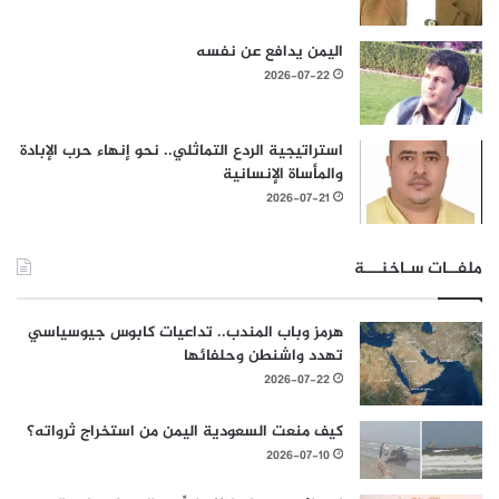
اليمن يدافع عن نفسه
2026-07-22
استراتيجية الردع التماثلي.. نحو إنهاء حرب الإبادة
والمأساة الإنسانية
2026-07-21
ملفــات سـاخنـــة
هرمز وباب المندب.. تداعيات كابوس جيوسياسي
تهدد واشنطن وحلفائها
2026-07-22
كيف منعت السعودية اليمن من استخراج ثرواته؟
2026-07-10