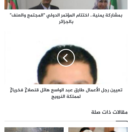
بمشاركة يمنية.. اختتام المؤتمر الدولي "المجتمع والعنف"
بالجزائر
تعيين رجل الأعمال طارق عبد الواسع هائل قنصلا?ٍ فخريا?ٍ
لمملكة النرويج
مقالات ذات صلة