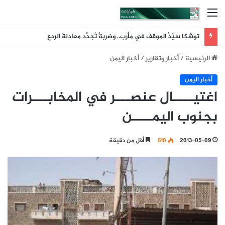
القائمة
توشكا سيّدُ الموقف في مأرب.. وضربةٌ تُجدِّد معادلةَ الردع
الرئيسية
/
أخبار وتقارير
/
أخبار اليمن
أخبار اليمن
اغتيــــال عنصـــر في المخابـــرات
بجنوب اليمــــن
2013-05-09
610
أقل من دقيقة