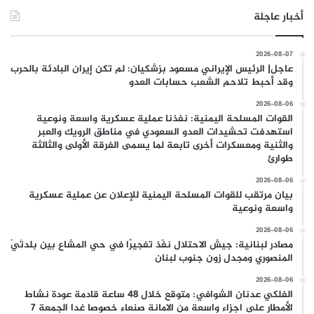
أخبار عاجلة
2026-08-07
عاجل| الرئيس الإيراني مسعود بزشكيان: لم تكن إيران البادئة بالحرب
وقد أحبط تلاحم الشعب حسابات العدو
2026-08-06
القوات المسلحة اليمنية: نفذنا عملية عسكرية واسعة ونوعية
استهدفت تحشيدات العدو السعودي في مناطق الرويك والعبر
والثنية ومعسكرات أخرى تابعة لما يسمى الفرقة الأولى والثالثة
طوارئ
2026-08-06
بيان مرتقب للقوات المسلحة اليمنية للإعلان عن عملية عسكرية
واسعة ونوعية
2026-08-06
مصادر لبنانية: جيش الاحتلال نفّذ تفجيرًا في حي المشاع بين بلدتَيْ
المنصوري ومجدل زون جنوب لبنان
2026-08-06
الفلكي عدنان الشوافي: متوقع خلال 48 ساعة قادمة عودة نشاط
الأمطار على اجزاء واسعة من الامانة صنعاء خصوصا غدا الجمعة 7