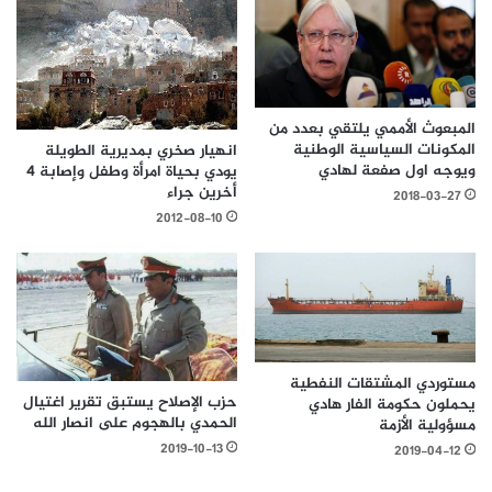
المبعوث الأممي يلتقي بعدد من
المكونات السياسية الوطنية
انهيار صخري بمديرية الطويلة
ويوجه اول صفعة لهادي
يودي بحياة امرأة وطفل وإصابة 4
أخرين جراء
2018-03-27
2012-08-10
مستوردي المشتقات النفطية
حزب الإصلاح يستبق تقرير اغتيال
يحملون حكومة الفار هادي
الحمدي بالهجوم على انصار الله
مسؤولية الأزمة
2019-10-13
2019-04-12