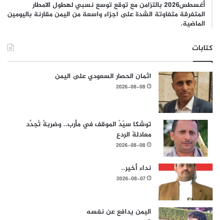
أغسطس2026 بالتزامن مع توقع توسع نسبي لهطول الامطار
المتفرقة متفاوتة الشدة على اجزاء واسعة من اليمن مقارنة باليومين
الماضية.
كتابات
اثمان الحصار السعودي على اليمن
2026-08-08
توشكا سيّدُ الموقف في مأرب.. وضربةٌ تُجدِّد
معادلةَ الردع
2026-08-08
نداء أخير..
2026-08-07
اليمن يدافع عن نفسه