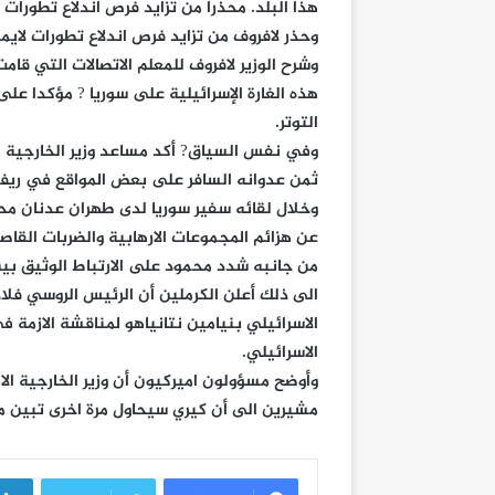
هذا البلد. محذرا من تزايد فرص اندلاع تطورات
وحذر لافروف من تزايد فرص اندلاع تطورات لاي
وشرح الوزير لافروف للمعلم الاتصالات التي قام
هذه الغارة الإسرائيلية على سوريا ? مؤكدا على
التوتر.
وفي نفس السياق? أكد مساعد وزير الخارجية ال
ثمن عدوانه السافر على بعض المواقع في ري
وخلال لقائه سفير سوريا لدى طهران عدنان محم
عن هزائم المجموعات الارهابية والضربات القا
من جانبه شدد محمود على الارتباط الوثيق بين ا
الى ذلك أعلن الكرملين أن الرئيس الروسي فلاد
الاسرائيلي بنيامين نتانياهو لمناقشة الازمة
الاسرائيلي.
وأوضح مسؤولون اميركيون أن وزير الخارجية ا
مشيرين الى أن كيري سيحاول مرة اخرى تبين ما