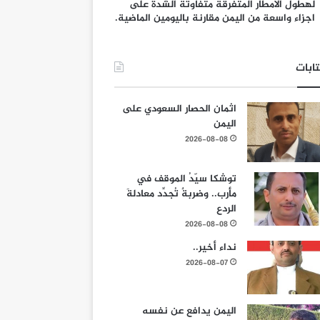
لهطول الامطار المتفرقة متفاوتة الشدة على
اجزاء واسعة من اليمن مقارنة باليومين الماضية.
ابات
اثمان الحصار السعودي على
اليمن
2026-08-08
توشكا سيّدُ الموقف في
مأرب.. وضربةٌ تُجدِّد معادلةَ
الردع
2026-08-08
نداء أخير..
2026-08-07
اليمن يدافع عن نفسه