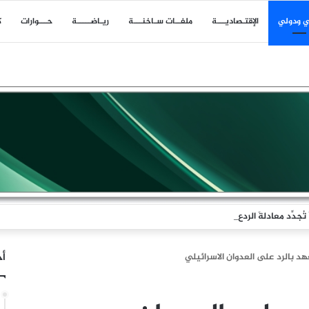
ي ودولي
اﻹقتـصاديـــة
ملفــات سـاخنـــة
ريـاضـــــة
حـــوارات
ك
جدِّد معادلةَ الردع
أخ
هد بالرد على العدوان الاسرائيلي