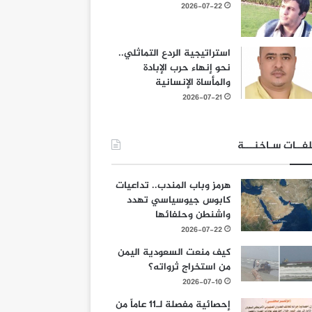
2026-07-22
استراتيجية الردع التماثلي..
نحو إنهاء حرب الإبادة
والمأساة الإنسانية
2026-07-21
فــات سـاخنـــة
هرمز وباب المندب.. تداعيات
كابوس جيوسياسي تهدد
واشنطن وحلفائها
2026-07-22
كيف منعت السعودية اليمن
من استخراج ثرواته؟
2026-07-10
إحصائية مفصلة لـ11 عاماً من