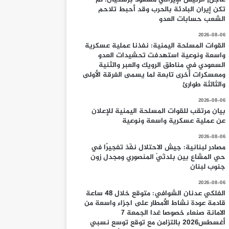
تكن إيران البادئة بالحرب وقد أحبط تلاحم
الشعب حسابات العدو
2026-08-06
القوات المسلحة اليمنية: نفذنا عملية عسكرية
واسعة ونوعية استهدفت تحشيدات العدو
السعودي في مناطق الرويك والعبر والثنية
ومعسكرات أخرى تابعة لما يسمى الفرقة الأولى
والثالثة طوارئ
2026-08-06
بيان مرتقب للقوات المسلحة اليمنية للإعلان
عن عملية عسكرية واسعة ونوعية
2026-08-06
مصادر لبنانية: جيش الاحتلال نفّذ تفجيرًا في
حي المشاع بين بلدتَيْ المنصوري ومجدل زون
جنوب لبنان
2026-08-06
الفلكي عدنان الشوافي: متوقع خلال 48 ساعة
قادمة عودة نشاط الأمطار على اجزاء واسعة من
الامانة صنعاء خصوصا غدا الجمعة 7
أغسطس2026 بالتزامن مع توقع توسع نسبي