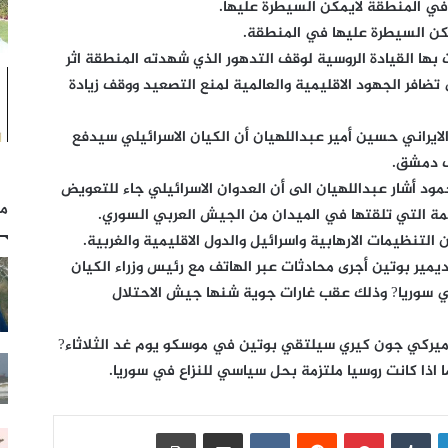
 في المنطقة لايمكن السيطرة عليها.
مكن السيطرة عليها في المنطقة.
ت بها القيادة الروسية لوقف التدهور الذي شهدته المنطقة اثر
 تضافر الجهود الاقليمية والعالمية لمنع التصعيد ووقف زيادة
ايراني حسين أمير عبداللهيان أن الكيان الاسرائيلي سيدفع
ف دمشق.
ود أشار عبداللهيان الى أن العدوان الاسرائيلي جاء للتعويض
مل
صمة التي تلقتها في الميدان من الجيش العربي السوري.
لتنظيمات الارهابية واسرائيل والدول الاقليمية والغربية.
يمير بوتين أجرى محادثات عبر الهاتف مع رئيس وزراء الكيان
 في سوريا? وذلك عقب غارات جوية شنها جيش الاحتلال
لاميركي جون كيري سيلتقي بوتين في موسكو يوم غد الثلاثاء?
 اذا كانت روسيا ملتزمة بحل سياسي للنزاع في سوريا.
لينكدإن
بينتيريست
مشاركة عبر البريد
طباعة