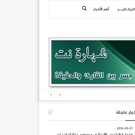
بحث
اريكـاتيـــر
أهم الأخبار
عن
بار عاجلة
2026-08-07
عاجل| الرئيس الإيراني مسعود بزشكيان: لم