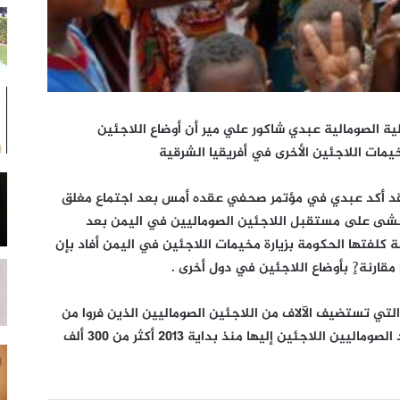
ية الصومالية عبدي شاكور علي مير أن أوضاع اللاجئين
يمات اللاجئين الأخرى في أفريقيا الشرقية
ية فقد أكد عبدي في مؤتمر صحفي عقده أمس بعد اجتماع مغلق
تخشى على مستقبل اللاجئين الصوماليين في اليمن بعد
ة كلفتها الحكومة بزيارة مخيمات اللاجئين في اليمن أفاد بإن
ارنة?ٍ بأوضاع اللاجئين في دول أخرى .
التي تستضيف الآلاف من اللاجئين الصوماليين الذين فروا من
الحرب الأهلية في ال 21 سنة الماضية وبلغ عدد الصوماليين اللاجئين إليها منذ بداية 2013 أكثر من 300 ألف