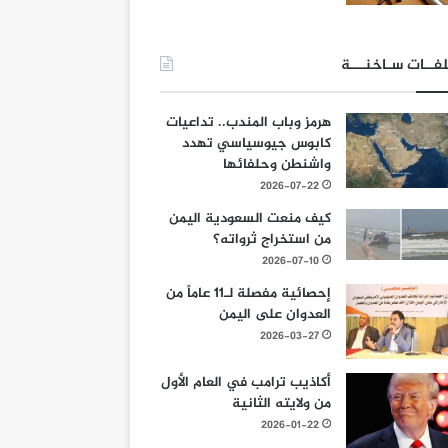
فــات سـاخنـــة
هرمز وباب المندب.. تداعيات
كابوس جيوسياسي تهدد
واشنطن وحلفائها
2026-07-22
كيف منعت السعودية اليمن
من استخراج ثرواته؟
2026-07-10
إحصائية مفصلة لـ11 عاماً من
العدوان على اليمن
2026-03-27
أكاذيب ترامب في العام الأول
من ولايته الثانية
2026-01-22