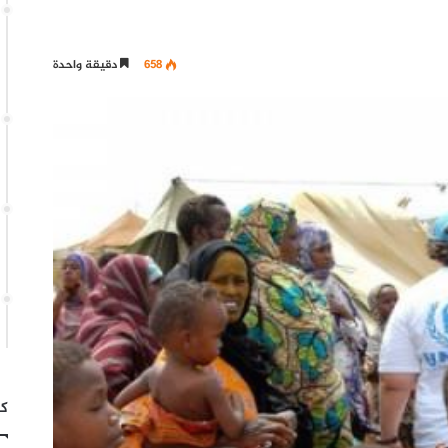
658
دقيقة واحدة
كت