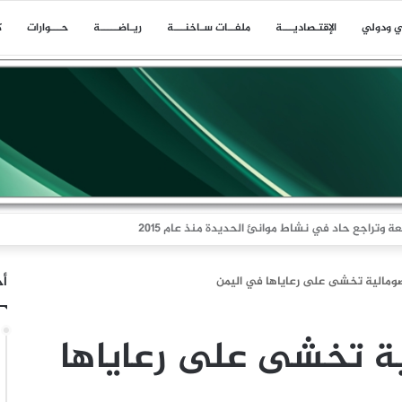
ي ودولي
اﻹقتـصاديـــة
ملفــات سـاخنـــة
ريـاضـــــة
حـــوارات
ك
ا بلاغا عن حادث وقع على بعد 11 ميلا بحريا شمال شرق ليما في عمان
أخ
صومالية تخشى على رعاياها في اليمن
ية تخشى على رعاياها