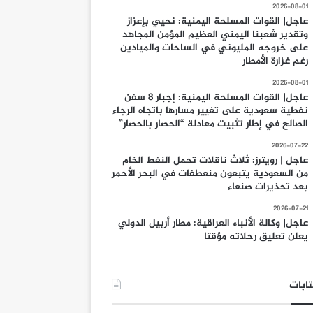
2026-08-01
عاجل| القوات المسلحة اليمنية: نحيي بإعزاز
وتقدير شعبنا اليمني العظيم المؤمن المجاهد
على خروجه المليوني في الساحات والميادين
رغم غزارة الأمطار
2026-08-01
عاجل| القوات المسلحة اليمنية: إجبار 8 سفن
نفطية سعودية على تغيير مسارها باتجاه الرجاء
الصالح في إطار تثبيت معادلة “الحصار بالحصار”
2026-07-22
عاجل | رويترز: ثلاث ناقلات تحمل النفط الخام
من السعودية يتبعون منعطفات في البحر الأحمر
بعد تحذيرات صنعاء
2026-07-21
عاجل| وكالة الأنباء العراقية: مطار أربيل الدولي
يعلن تعليق رحلاته مؤقتا
ابات