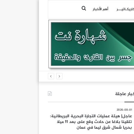
بحث
اريكـاتيـــر
أهم الأخبار
عن
بار عاجلة
2026-08-01
عاجل| هيئة عمليات التجارة البحرية البريطانية:
تلقينا بلاغا عن حادث وقع على بعد 11 ميلا
بحريا شمال شرق ليما في عمان