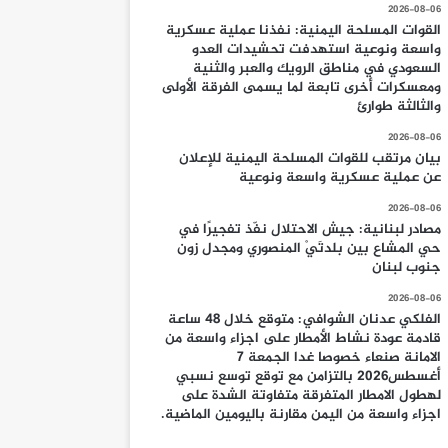
2026-08-06
القوات المسلحة اليمنية: نفذنا عملية عسكرية
واسعة ونوعية استهدفت تحشيدات العدو
السعودي في مناطق الرويك والعبر والثنية
ومعسكرات أخرى تابعة لما يسمى الفرقة الأولى
والثالثة طوارئ
2026-08-06
بيان مرتقب للقوات المسلحة اليمنية للإعلان
عن عملية عسكرية واسعة ونوعية
2026-08-06
مصادر لبنانية: جيش الاحتلال نفّذ تفجيرًا في
حي المشاع بين بلدتَيْ المنصوري ومجدل زون
جنوب لبنان
2026-08-06
الفلكي عدنان الشوافي: متوقع خلال 48 ساعة
قادمة عودة نشاط الأمطار على اجزاء واسعة من
الامانة صنعاء خصوصا غدا الجمعة 7
أغسطس2026 بالتزامن مع توقع توسع نسبي
لهطول الامطار المتفرقة متفاوتة الشدة على
اجزاء واسعة من اليمن مقارنة باليومين الماضية.