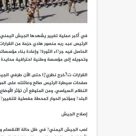
في أكبر عملية تغيير يشهدها الجيش اليمني م
الرئيس عبد ربه منصور هادي حزمة من القرارات
الحاصل فيه جر?اء الثورة? وإعادة بناء مؤسسات
وتحويله إلى مؤسسة وطنية احترافية محايدة بع
القرارات ت?ْخرج نظري?ٍا حتى الآن طرفي الجيش
صفحات سيطرة الرئيس صالح وعائلته على المؤ
النظام السياسي. ومن المتوقع أن تؤثر الأوضاع 
البلد? ومؤتمر الحوار كمحطة مفصلية للتغيير? و
إصلاح الجيش
لعب الجيش اليمني? في ظل حالة الانقسام و