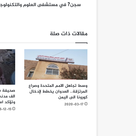
سجن?َ في مستشفى العلوم والتكنولوجي
مقالات ذات صلة
وسط تجاهل الامم المتحدة وصراع
المرتزقة.. العدوان يخطط لإدخال
الف مدني
كورونا الى اليمن
وتؤكد اس
2020-03-17
8-12-15