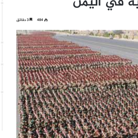
ية في اليمن
484
3 دقائق