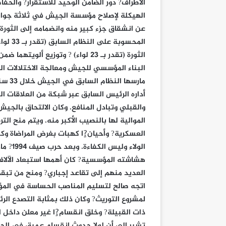
الأطراف? دور الضامن الوحيد للاستقرار? والحف
الهيكلة لإصلاح مؤسسة الجيش في ثلاثة جوانب
عن انشقاق جزء كبير منه وانضمامه إلى الثور
المحسو
الثورة (تقدر بـ 23 لواء) ? وتوزيع
البناء المؤسسي للجيش ومعالجة الاختلالات ال
مارسه
أداره الرئيس السابق عبر شبكة من العلاقات ا
والقبلي وتبادل المنافع. وكان الالتحاق بالجيش
الموالية لها بالنصيب الأكبر منه. ويتم منح التر
العسكرية? وأحيان?ٍا كهبات بغرض المراضاة و
الولاء
هشاشته المؤسسية? كان أهمها استبعاد الآلاف 
العديد منهم إلى تقاعد إجباري? ومنح من تبق
اتجه صالح لتسليم المناصب الحساسة في المؤس
لمشروع التوريث? وكان ذلك بمثابة التصدع الر
ذات القبيلة? وخلق انقسام?ٍا غير معلن داخل 
تشير إلى أن لولا حدوث انقسام عميق في الحل