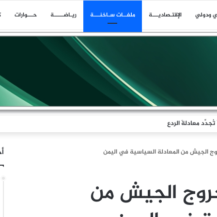
ي ودولي
اﻹقتـصاديـــة
ملفــات سـاخنـــة
ريـاضـــــة
حـــوارات
ك
جدِّد معادلةَ الردع
أخ
وج الجيش من المعادلة السياسية في اليمن
خروج الجيش من