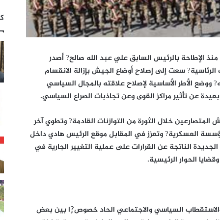
كت
نذ الإطاحة بالرئيس السابق علي عبد الله صالح? أصدر
 الرئاسية? سعت إلى إصلاح أوضاع الجيش بإزالة الانقسام
ه? ووضع الأطر الأساسية لإصلاح علاقته بالمجال السياسي
يدة عن تأثير مراكز القوى وعن تجاذبات الصراع السياسي.
 المتصارعين خلال الثورة من التوازنات القادمة? وتطوي آخر
سسة العسكرية? وتعزز في المقابل موقع الرئيس هادي داخل
الجديدة الناتجة عن القرارات على عملية التغيير الجارية في
قضايا الحوار الرئيسية.
الاستقطاب السياسي والاجتماعي الحاد خصوص?ٍا بين بعض