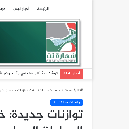
الرئيسة
أخبار اليمن
عرب
توشكا سيّدُ الموقف في مأرب.. وضربةٌ تُ
أخبار عاجلة
الرئيسية
/
ملفــات سـاخنـــة
/
توازنات جديدة: خر
ملفــات سـاخنـــة
توازنات جديدة: 