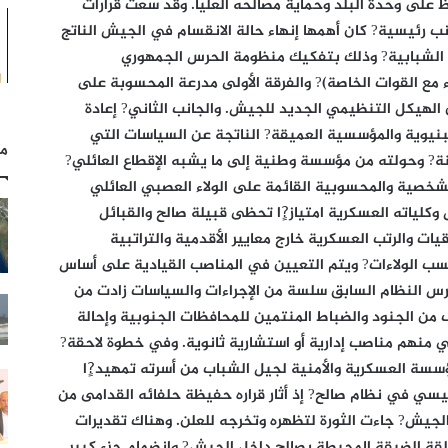
اظ على وحدة البلد وحماية مصالحه العليا. وقد سعت قرارات
 رئيسية? كان أهمها إنهاء حالة الانقسام في الجيش الناتج
ة الشبابية? وذلك بتفكيك منظومة الحرس الجمهوري
بة على النظام السابق (تقدر بـ 33 لواء مع القوات الخاصة)? والفرقة الأولى مدرعة المحسوبة على
 ألويتهما ضمن الهيكل التنظيمي الجديد للجيش. والجانب الثاني? إعادة
بنيوية والمؤسسية العميقة? الناتجة عن السياسات التي
مل
ا النظام السابق في الجيش خلال 33 سنة? وحولته من مؤسسة وطنية إلى ما يشبه الإقطاع العائلي?
لشخصية والمحسوبية القائمة على الولاء العصبي العائلي
 وكلياته العسكرية امتياز?ٍا تحظى قبيلة صالح والقبائل
قيات والرتب العسكرية خارج معايير الأقدمية والتراتبية
كسب الولاءات? ويتم التعيين في المناصب القيادية على أساس
 وليس الكفاءة. وبعد حرب صيف 1994? مارس النظام السابق سلسة من الإجراءات والسياسات زادت من
من الجنود والضباط المنتمين للمحافظات الجنوبية وإحالة
ي منهم مناصب إدارية أو استشارية ثانوية. وفي خطوة لاحقة?
سة العسكرية والأمنية لجيل الشباب من أسرته تمهيد?ٍا
ئيسي في نظام صالح? إذ أثار قراره حفيظة حلفائه القدامى من
الجيش? جاءت الثورة لتظهره وتخرجه للعلن. وهناك تقديرات
قة الضيقة المحيطة بصالح داخل الجيش? وانضمام جزء كبير