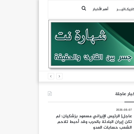
بحث
اريكـاتيـــر
أهم الأخبار
عن
بار عاجلة
2026-08-07
عاجل| الرئيس الإيراني مسعود بزشكيان: لم
تكن إيران البادئة بالحرب وقد أحبط تلاحم
الشعب حسابات العدو