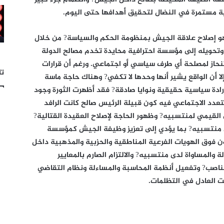
بية مستمرة في النضال لتحقيق أهدافها حتى اليوم.
فهو إصلاح علاقة الجيش بمنظومة الحكم والسياسة? من خلال
وتحويله إلى مؤسسة احترافية محايدة تخدم مصالح الدولة
 تنحاز لمصلحة أي طرف سياسي أو اجتماعي. ورغم أن قرارات
تا
 أن الواقع يشير أنها وحدها لا تكفي? وهناك حاجة ماسة
رادة سياسية حقيقية ونوايا صادقة? فقد أظهرت الثورة وجود
عدد الاجتماعي فيه كون قبيلة الرئيس صالح كانت الرافد
القيمي لمنتسبيه? وظهور الحاجة لإصلاح العقيدة القتالية?
لدى منتسبيه? بما يؤدي إلى تعزيز وظيفة الجيش كمؤسسة
ون فوق الهويات الفرعية المناطقية والحزبية والمذهبية داخل
والمساواة لدى منتسبيه? والالتزام الصارم بالمعايير
ناصب? وتفعيل أنظمة المحاسبة والمساءلة ونظام التقاضي
ت العادل في التظلمات.