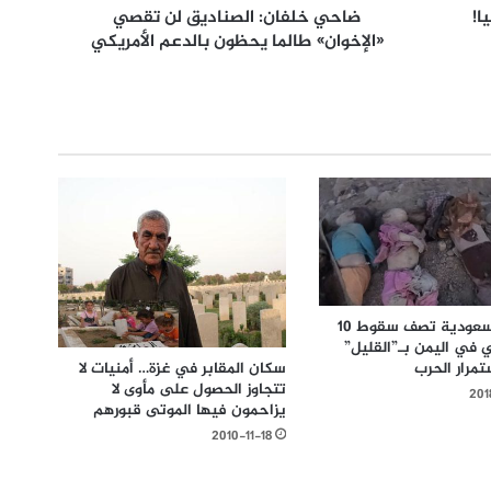
ا!
ضاحي خلفان: الصناديق لن تقصي
«الإخوان» طالما يحظون بالدعم الأمريكي
صحيفة سعودية تصف سقوط 10
 في اليمن بـ”القليل”
تمرار الحرب
سكان المقابر في غزة… أمنيات لا
تتجاوز الحصول على مأوى لا
201
يزاحمون فيها الموتى قبورهم
2010-11-18