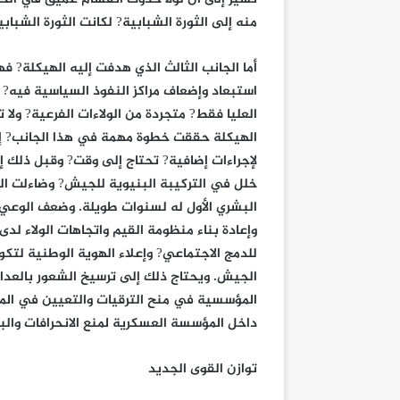
منه إلى الثورة الشبابية? لكانت الثورة الشبا
أما الجانب الثالث الذي هدفت إليه الهيكلة? 
استبعاد وإضعاف مراكز النفوذ السياسية فيه? 
العليا فقط? متجردة من الولاءات الفرعية? ولا
الهيكلة حققت خطوة مهمة في هذا الجانب? إلا
لإجراءات إضافية? تحتاج إلى وقت? وقبل ذلك إ
خلل في التركيبة البنيوية للجيش? وضاءلت الت
البشري الأول له لسنوات طويلة. وضعف الوعي 
وإعادة بناء منظومة القيم واتجاهات الولاء 
للدمج الاجتماعي? وإعلاء الهوية الوطنية لتك
الجيش. ويحتاج ذلك إلى ترسيخ الشعور بالعدالة 
المؤسسية في منح الترقيات والتعيين في الم
داخل المؤسسة العسكرية لمنع الانحرافات والب
توازن القوى الجديد