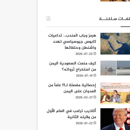
فــات سـاخنـــة
هرمز وباب المندب.. تداعيات
كابوس جيوسياسي تهدد
واشنطن وحلفائها
2026-07-22
كيف منعت السعودية اليمن
من استخراج ثرواته؟
2026-07-10
إحصائية مفصلة لـ11 عاماً من
العدوان على اليمن
2026-03-27
أكاذيب ترامب في العام الأول
من ولايته الثانية
2026-01-22