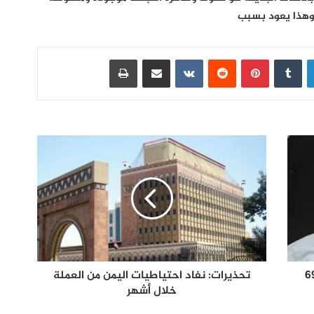
 وهذا يعود بسبب
لينكدإن
بينتيريست
مشاركة عبر البريد
طباعة
ماء الفائزين بـ698
تحذيرات: نفاد احتياطيات اليمن من العملة
خلال أشهر