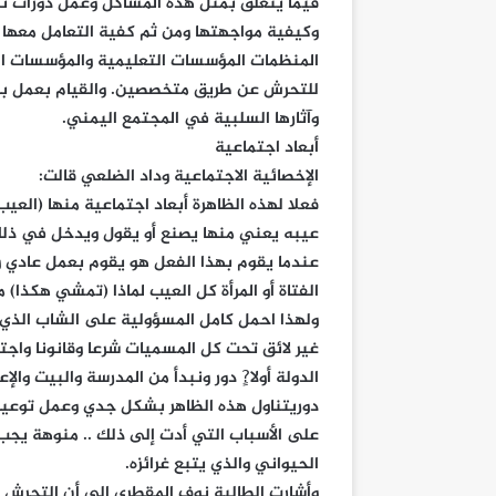
فيما يتعلق بمثل هذه المشاكل وعمل دورات ت
وكيفية مواجهتها ومن ثم كفية التعامل معها 
المنظمات المؤسسات التعليمية والمؤسسات الد
للتحرش عن طريق متخصصين. والقيام بعمل برا
وآثارها السلبية في المجتمع اليمني.
أبعاد اجتماعية
الإخصائية الاجتماعية وداد الضلعي قالت:
فعلا لهذه الظاهرة أبعاد اجتماعية منها (العي
عيبه يعني منها يصنع أو يقول ويدخل في ذلك
عندما يقوم بهذا الفعل هو يقوم بعمل عادي و
الفتاة أو المرأة كل العيب لماذا (تمشي هكذا) 
ولهذا احمل كامل المسؤولية على الشاب الذي 
غير لائق تحت كل المسميات شرعا وقانونا واجتم
الدولة أولا?ٍ دور ونبدأ من المدرسة والبيت وال
دوريتناول هذه الظاهر بشكل جدي وعمل توعية ل
على الأسباب التي أدت إلى ذلك .. منوهة يجب
الحيواني والذي يتبع غرائزه.
وأشارت الطالبة نوف المقطري إلى أن التحرش 