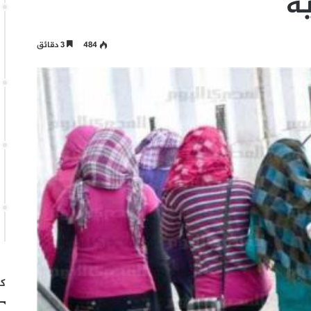
ة
484
3 دقائق
كت