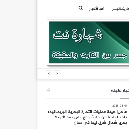
بحث
اريكـاتيـــر
أهم الأخبار
عن
بار عاجلة
2026-08-01
عاجل| هيئة عمليات التجارة البحرية البريطانية:
تلقينا بلاغا عن حادث وقع على بعد 11 ميلا
بحريا شمال شرق ليما في عمان