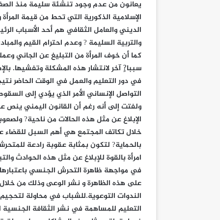
يعانون من عدم وجود تنشئة سليمة منذ الصغر ?
الإسلامية الذكورية التي تحط من قيمة المرأة و
الديني والعامل الثقافي هم أحد الأسباب الرئي
والتربية السليمة ? وعدم احترام القيم والمبادئ
كما أن خوف المرأة من التبليغ عن الجاني وعم
سببا?ٍ آخر لانتشار هذه المشكلة وتفشيها. بالإ
في دور التعليم والعمل في الوقت الحاضر نت
التواصل الإنساني الأمر الذي يؤدي إلى السقو
ولفتت إلى أنه رغم أن القانون اليمني ينص ع
الإبلاغ عن مثل هذه الحالات من ناحية? ولصعوب
خلال تكاتف المجتمع هي أهم السبل للقضاء عل
بالحماية? لتكون بمثابة عقوبة رادعة للمتحر
امرأة بالقوة للإبلاغ عن مثل هذه الحوادث والت
في مواجهة ظاهرة التحرش الجنسي باعتبارها ال
على هذه الظاهرة و نشر الوعى وذلك من خلال 
الندوات التوعوية.للشباب في محاولة لتحجيم ال
التعليم للمساهمة في نشر الثقافة الجنسية 