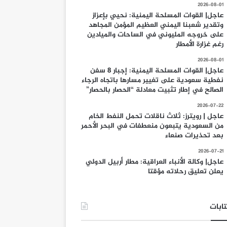
2026-08-01
عاجل| القوات المسلحة اليمنية: نحيي بإعزاز
وتقدير شعبنا اليمني العظيم المؤمن المجاهد
على خروجه المليوني في الساحات والميادين
رغم غزارة الأمطار
2026-08-01
عاجل| القوات المسلحة اليمنية: إجبار 8 سفن
نفطية سعودية على تغيير مسارها باتجاه الرجاء
الصالح في إطار تثبيت معادلة “الحصار بالحصار”
2026-07-22
عاجل | رويترز: ثلاث ناقلات تحمل النفط الخام
من السعودية يتبعون منعطفات في البحر الأحمر
بعد تحذيرات صنعاء
2026-07-21
عاجل| وكالة الأنباء العراقية: مطار أربيل الدولي
يعلن تعليق رحلاته مؤقتا
ابات