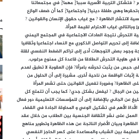
 فتشكل التربية الأسرية سببا?ٍ مهما?ٍ في مجتمعاتنا
تحقرها وهي طفلة دينيا?ٍ واجتماعيا?ٍ كما أن ضعف الوازع
سية لانتشار الظاهرة ? مع غياب حقوق الإنسان والقوانين ?
مل
 وبالتالي غياب الاحترام لقيمة المرأة.
لية التحرش نتيجة العادات الاجتماعية في المجتمع اليمني
ضافة إلى تحريم التواصل الذكوري مع النساء اجتماعيا وثقافيا
يجة وجود بعض التوجهات أدى إلى تراكم الضغط النفسي لقلة
ط في هاوية التحرش انطلاقا من قاعدة كل ممنوع مرغوب.
لى حبس من يثبت تحرشه بامرأة? فإن العقوبة لا تطبق لعدم
ة إثبات الواقعة من ناحية أخرى. مشيرة إلى أن الحلول من
ى الظاهرة? وضرورة تفعيل القوانين حتى تشعر المرأة
شين من الرجال ? ليفعل بشكل جدي? كما يجب أن تتمتع كل
بليغ عن الجاني بالإضافة إلى أن للمؤسسات التعليمية دور فعال
أداة الأهم في تشكيل الوعي و المحاولة الجادة في القضاء
العمل على نشر الثقافة الجنسية بين الطلاب من خلال عقد
ظاهرة وبيان الأضرار الناتجة عن هذه الظاهرة وتطوير مناهج
السليمة بين الشباب والمساعدة على كسر الحاجز النفسي