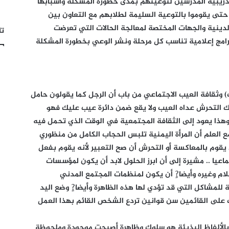
دريبية المدرسين لتوعيتهم بمدى خطورة المشكلة وأسبابها
حتى يقوموا بالتوعية السليمة لطلابهم مع التعاون بين
ينية والجهات المختصة لمعالجة الحالات التي تعرضت
تا
مج إعلامية تناسب كل مرحلة ونشر الوعي بخطورة المشكلة
ب) وثقافة العيب الاجتماعي من باب أن الرجل كما يقولون حامل
 التحرش عداه العيب ولا يقع ضمن دائرة عيب عليك فهو
هذا يعود إلى الثقافة المجتمعية في الوقت الذي تحمل فيه
مع العلم أن المرأة اليمنية تلبس الحجاب الكامل من منظوري
يقوم بالمعاكسة أو التحرش أن صح التعبير لأنه يقوم بفعل
اعيا .. مشيرة إلى أن ابرز الحلول لابد أن يكون لمؤسسات
إعلام وغيره وأيضا?ٍ أن يكون لمنظمات المجتمع المدني
لمشاكل التي قد تؤدي لها هذه الظاهرة وأيضا?ٍ وضع اليد
 على القائمين سن قوانين تردع الشخص القائم بهذا العمل
بالألفاظ البذيئة هو سلوك وظاهرة أصبحت موجودة وملحوظة