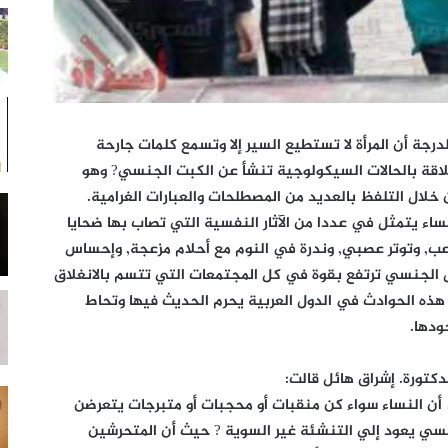
جة أن المرأة لا تستطيع السير إلا وتسمع كلمات جارحة
لاقة بالحالات السيكولوجية تنشأ عن الكبت الجنسي? وهو
لال التلفظ بالعديد من المصطلحات والعبارات الغرامية.
ء يتمثل في عددا من الآثار النفسية التي تصاب بها ضحايا
لرعب, وتوتر عصبي, وندرة في النوم مع أحلام مزعجة, وإحساس
ش الجنسي ترتفع بقوة في كل المجتمعات التي تتسم بالانغلاق
هذه الحوادث في الدول العربية يحرم الحديث فيها وتحاط
ودها.
دكتورة. إشراق هائل قالت:
ن النساء سواء كن منقبات أو محجبات أو متبرجات يتعرضن
نسي يعود إلي التنشئة غير السوية ? حيث أن المتحرشين