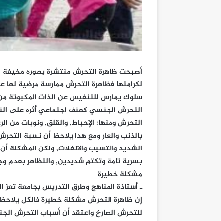
أصبحت ظاهرة التحرش منتشرة بصوره مخيفة لدر
لكرامتها فظاهرة التحرش ممارسة مرضية لها ع
سلوك يمارس للتنفيس عن الذات المكبوتة من خ
التحرش الجنسي كعنف اجتماعي أثره على النسا
التحرش ومنها: الإحباط, والقلق, ونوبات من ا
بالذنب والعار ومع هدا يلاحظ أن نسبة التحر
الشديد والتسيب والانفلات, ولكن المشكلة أن 
بسرية تامة وتكتم شديدين, والتظاهر بعدم وج
مشكلة خطيرة
ـ أستاذة المناهج وطرق التدريس بجامعة تعز ال
إن ظاهرة التحرش مشكلة خطيرة فالكل يلاحظ أ
للتحرش الصارخ واعتقد أن أسباب التحرش الج