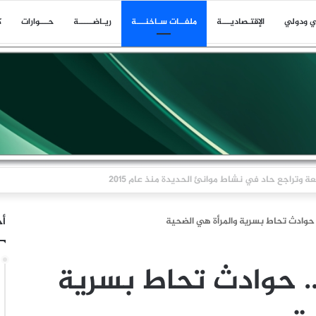
ي ودولي
اﻹقتـصاديـــة
ملفــات سـاخنـــة
ريـاضـــــة
حـــوارات
ك
ا بلاغا عن حادث وقع على بعد 11 ميلا بحريا شمال شرق ليما في عمان
أخ
حوادث تحاط بسرية والمرأة هي الضحية
 حوادث تحاط بسرية