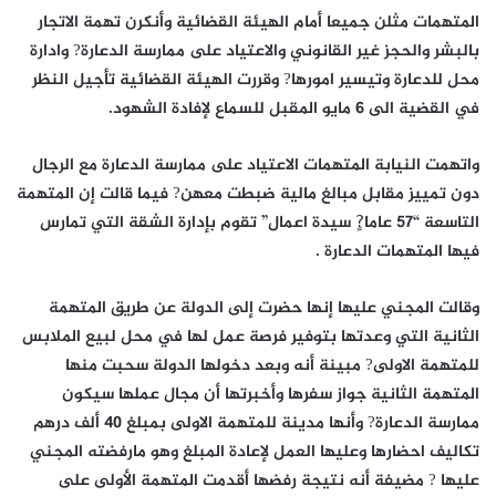
المتهمات مثلن جميعا أمام الهيئة القضائية وأنكرن تهمة الاتجار
بالبشر والحجز غير القانوني والاعتياد على ممارسة الدعارة? وادارة
محل للدعارة وتيسير امورها? وقررت الهيئة القضائية تأجيل النظر
في القضية الى 6 مايو المقبل للسماع لإفادة الشهود.
واتهمت النيابة المتهمات الاعتياد على ممارسة الدعارة مع الرجال
دون تمييز مقابل مبالغ مالية ضبطت معهن? فيما قالت إن المتهمة
التاسعة “57 عاما?ٍ سيدة اعمال” تقوم بإدارة الشقة التي تمارس
فيها المتهمات الدعارة .
وقالت المجني عليها إنها حضرت إلى الدولة عن طريق المتهمة
الثانية التي وعدتها بتوفير فرصة عمل لها في محل لبيع الملابس
للمتهمة الاولى? مبينة أنه وبعد دخولها الدولة سحبت منها
المتهمة الثانية جواز سفرها وأخبرتها أن مجال عملها سيكون
ممارسة الدعارة? وأنها مدينة للمتهمة الاولى بمبلغ 40 ألف درهم
تكاليف احضارها وعليها العمل لإعادة المبلغ وهو مارفضته المجني
عليها ? مضيفة أنه نتيجة رفضها أقدمت المتهمة الأولى على