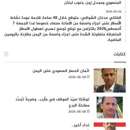
المنصوري ومجدل زون جنوب لبنان
2026-08-06
الفلكي عدنان الشوافي: متوقع خلال 48 ساعة قادمة عودة نشاط
الأمطار على اجزاء واسعة من الامانة صنعاء خصوصا غدا الجمعة 7
أغسطس2026 بالتزامن مع توقع توسع نسبي لهطول الامطار
المتفرقة متفاوتة الشدة على اجزاء واسعة من اليمن مقارنة باليومين
الماضية.
كتابات
اثمان الحصار السعودي على اليمن
2026-08-08
توشكا سيّدُ الموقف في مأرب.. وضربةٌ تُجدِّد
معادلةَ الردع
2026-08-08
نداء أخير..