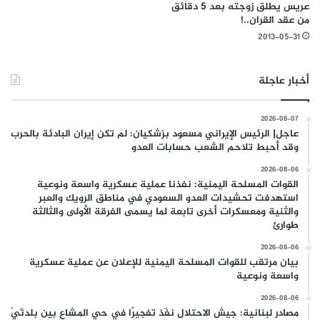
عريس يطلق زوجته بعد 5 دقائق
من عقد القران..!
2013-05-31
أخبار عاجلة
2026-08-07
عاجل| الرئيس الإيراني مسعود بزشكيان: لم تكن إيران البادئة بالحرب
وقد أحبط تلاحم الشعب حسابات العدو
2026-08-06
القوات المسلحة اليمنية: نفذنا عملية عسكرية واسعة ونوعية
استهدفت تحشيدات العدو السعودي في مناطق الرويك والعبر
والثنية ومعسكرات أخرى تابعة لما يسمى الفرقة الأولى والثالثة
طوارئ
2026-08-06
بيان مرتقب للقوات المسلحة اليمنية للإعلان عن عملية عسكرية
واسعة ونوعية
2026-08-06
مصادر لبنانية: جيش الاحتلال نفّذ تفجيرًا في حي المشاع بين بلدتَيْ