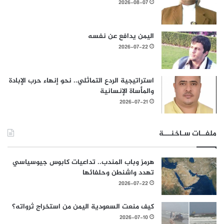
2026-08-07
اليمن يدافع عن نفسه
2026-07-22
استراتيجية الردع التماثلي.. نحو إنهاء حرب الإبادة
والمأساة الإنسانية
2026-07-21
ملفــات سـاخنـــة
هرمز وباب المندب.. تداعيات كابوس جيوسياسي
تهدد واشنطن وحلفائها
2026-07-22
كيف منعت السعودية اليمن من استخراج ثرواته؟
2026-07-10