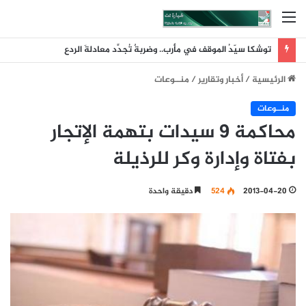
القائمة
توشكا سيّدُ الموقف في مأرب.. وضربةٌ تُجدِّد معادلةَ الردع
الرئيسية
/
أخبار وتقارير
/
منــوعات
منــوعات
محاكمة 9 سيدات بتهمة الإتجار
بفتاة وإدارة وكر للرذيلة
2013-04-20
524
دقيقة واحدة