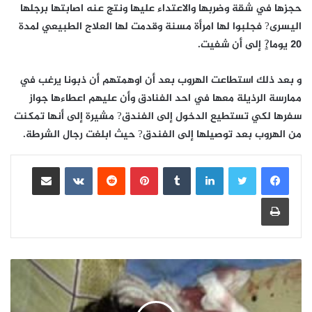
حجزها في شقة وضربها والاعتداء عليها ونتج عنه اصابتها برجلها
اليسرى? فجلبوا لها امرأة مسنة وقدمت لها العلاج الطبيعي لمدة
20 يوما?ٍ إلى أن شفيت.
و بعد ذلك استطاعت الهروب بعد أن اوهمتهم أن ذبونا يرغب في
ممارسة الرذيلة معها في احد الفنادق وأن عليهم اعطاءها جواز
سفرها لكي تستطيع الدخول إلى الفندق? مشيرة إلى أنها تمكنت
من الهروب بعد توصيلها إلى الفندق? حيث ابلغت رجال الشرطة.
لينكدإن
بينتيريست
مشاركة عبر البريد
طباعة