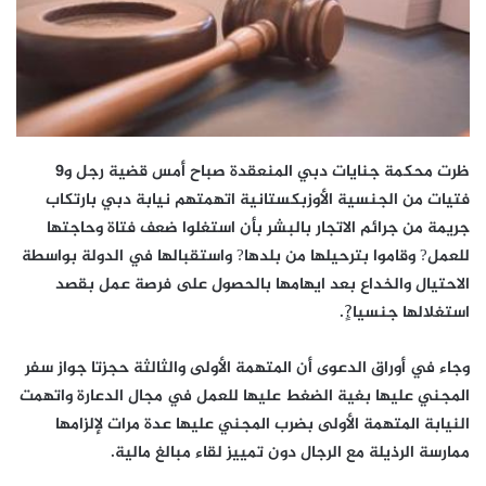
ظرت محكمة جنايات دبي المنعقدة صباح أمس قضية رجل و9
فتيات من الجنسية الأوزبكستانية اتهمتهم نيابة دبي بارتكاب
جريمة من جرائم الاتجار بالبشر بأن استغلوا ضعف فتاة وحاجتها
للعمل? وقاموا بترحيلها من بلدها? واستقبالها في الدولة بواسطة
الاحتيال والخداع بعد ايهامها بالحصول على فرصة عمل بقصد
استغلالها جنسيا?ٍ.
وجاء في أوراق الدعوى أن المتهمة الأولى والثالثة حجزتا جواز سفر
المجني عليها بغية الضغط عليها للعمل في مجال الدعارة واتهمت
النيابة المتهمة الأولى بضرب المجني عليها عدة مرات لإلزامها
ممارسة الرذيلة مع الرجال دون تمييز لقاء مبالغ مالية.