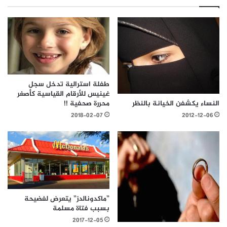
طفلة استرالية تدخل سجل
غينيس للأرقام القياسية كأصغر
النساء يكشفن الخيانة بالنظر
محررة صحفية !!
2012-12-06
2018-02-07
”ماكدونالدز” يتعرض لفضيحة
بسبب فتاة مسلمة
2017-12-05