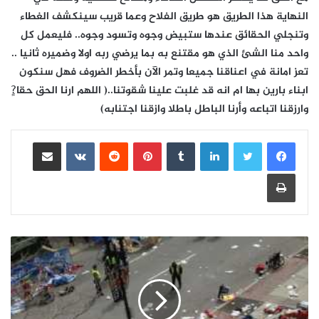
النهاية هذا الطريق هو طريق الفلاح وعما قريب سينكشف الغطاء
وتنجلي الحقائق عندها ستبيض وجوه وتسود وجوه.. فليعمل كل
واحد منا الشئ الذي هو مقتنع به بما يرضي ربه اولا وضميره ثانيا ..
تعز امانة في اعناقنا جميعا وتمر الآن بأخطر الضروف فهل سنكون
ابناء بارين بها ام انه قد غلبت علينا شقوتنا..( اللهم ارنا الحق حقا?ٍ
وارزقنا اتباعه وأرنا الباطل باطلا وازقنا اجتنابه)
لينكدإن
بينتيريست
مشاركة عبر البريد
طباعة