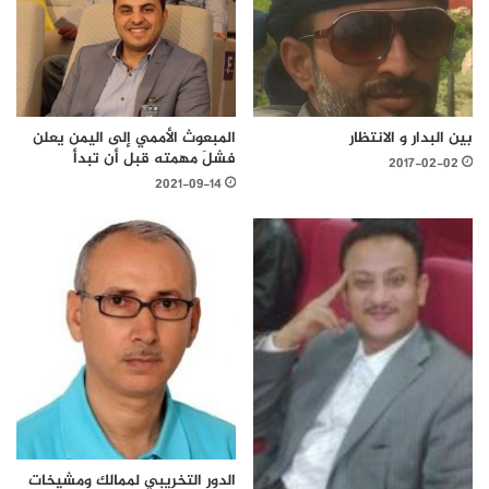
بين البدار و الانتظار
المبعوث الأممي إلى اليمن يعلن
فشلَ مهمته قبل أن تبدأ
2017-02-02
2021-09-14
الدور التخريبي لممالك ومشيخات