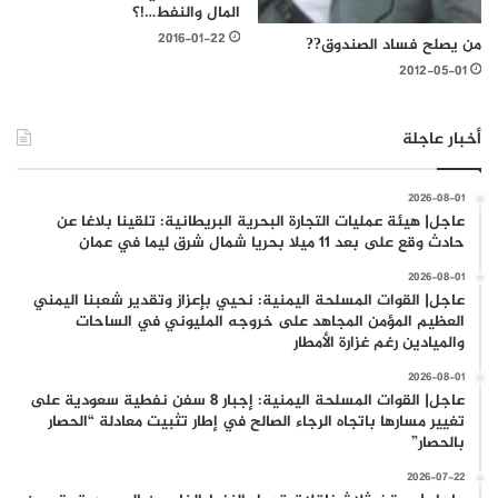
المال والنفط…!؟
2016-01-22
من يصلح فساد الصندوق??
2012-05-01
أخبار عاجلة
2026-08-01
عاجل| هيئة عمليات التجارة البحرية البريطانية: تلقينا بلاغا عن
حادث وقع على بعد 11 ميلا بحريا شمال شرق ليما في عمان
2026-08-01
عاجل| القوات المسلحة اليمنية: نحيي بإعزاز وتقدير شعبنا اليمني
العظيم المؤمن المجاهد على خروجه المليوني في الساحات
والميادين رغم غزارة الأمطار
2026-08-01
عاجل| القوات المسلحة اليمنية: إجبار 8 سفن نفطية سعودية على
تغيير مسارها باتجاه الرجاء الصالح في إطار تثبيت معادلة “الحصار
بالحصار”
2026-07-22