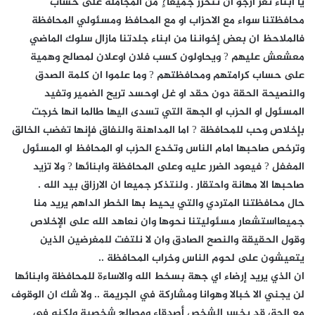
يا أبناء تعز أرجو أن نتحرر جميعا?ٍ من المجاملة على حساب
محافظتنا سواء مع الاحزاب او مع المحافظ ومسئولي المحافظة
فالملاحظ ان بعض إخواننا من ابناء جلدتنا مازال سلوك الماضي
معشعش عليهم ? ويحاولون كسب فلان اوعلان لمصالح وهمية
على حساب كرامتهم ومحافظتهم ? وما علموا ان كلمة الصدق
والنصيحة الحقة دون حقد او غل اوحسد تريح الضمير وتفيد
المسئول او الحزب او الجهة التي تسدى اليها طالما انها خرجت
بإخلاص وحب للمحافظة ? اما المداهنة والنفاق فإنها تغضب الخالق
وترخص صاحبها امام الناس وتخدع الحزب او المحافظ او المسئول
المغفل ? فيعود الضرر عليه وعلى المحافظة وابنائها ? ولا تزيد
صاحبها الا مهانة واحتقار . ولنتذكر جميعا ان الارزاق بيد الله .
حال محافظتنا المتردي والتي يحيط بها الخطر الداهم يريد منا
جميعااستشعار مسئوليتنا نحوها وان نعاهد الله على الإخلاص
وقول الحقيقة والنصح الصادق وان لا نلتفت للمغرضين الذين
يتعيشون على لحوم الناس وخراب المحافظة ..
ان الذي يريد إرضاء اي جهة بسخط الله والاساءة للمحافظة وابنائها
لن يجني الا خبالا وهوانا ومشاركة في الجريمة .. ولا شك ان الوقوف
مع الحق قد يخسر الشخص أصدقاء ومصالح شخصية ولكنه في