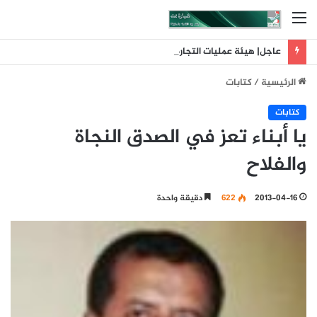
القائمة
عاجل| هيئة عمليات التجارة البحرية البريطانية: تلقينا بلاغا عن حادث وقع على بعد 11 ميلا بحريا شمال شرق ليما في عمان
الرئيسية
/
كتابات
كتابات
يا أبناء تعز في الصدق النجاة
والفلاح
2013-04-16
622
دقيقة واحدة