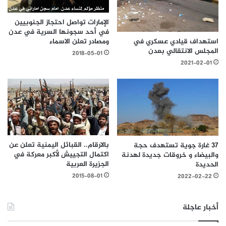
الإمارات تواصل احتجاز الجنوبيين
في أحد سجونها السرية في عدن
استهداف قيادي عسكري في
ومصادر تعلن الاسماء
المجلس الانتقالي بعدن
2018-05-01
2021-02-01
بالارقام.. القبائل اليمنية تعلن عن
37 غارة جوية تستهدف حجة
اكتمال التجييش ﻷكبر معركة في
والبيضاء و خروقات جديدة لهدنة
الجزيرة العربية
الحديدة
2015-08-01
2022-02-22
أخبار عاجلة