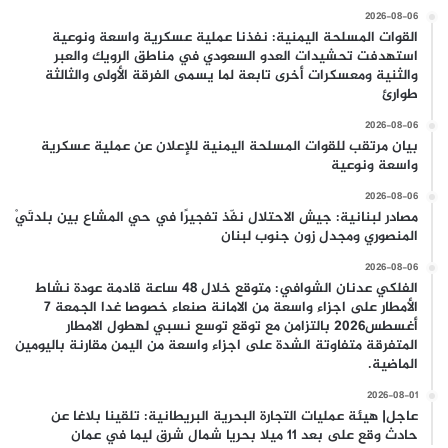
2026-08-06
القوات المسلحة اليمنية: نفذنا عملية عسكرية واسعة ونوعية
استهدفت تحشيدات العدو السعودي في مناطق الرويك والعبر
والثنية ومعسكرات أخرى تابعة لما يسمى الفرقة الأولى والثالثة
طوارئ
2026-08-06
بيان مرتقب للقوات المسلحة اليمنية للإعلان عن عملية عسكرية
واسعة ونوعية
2026-08-06
مصادر لبنانية: جيش الاحتلال نفّذ تفجيرًا في حي المشاع بين بلدتَيْ
المنصوري ومجدل زون جنوب لبنان
2026-08-06
الفلكي عدنان الشوافي: متوقع خلال 48 ساعة قادمة عودة نشاط
الأمطار على اجزاء واسعة من الامانة صنعاء خصوصا غدا الجمعة 7
أغسطس2026 بالتزامن مع توقع توسع نسبي لهطول الامطار
المتفرقة متفاوتة الشدة على اجزاء واسعة من اليمن مقارنة باليومين
الماضية.
2026-08-01
عاجل| هيئة عمليات التجارة البحرية البريطانية: تلقينا بلاغا عن
حادث وقع على بعد 11 ميلا بحريا شمال شرق ليما في عمان