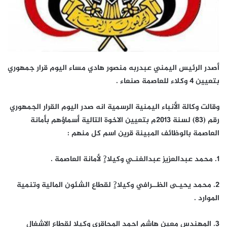
أصدر الرئيس اليمني عبدربه منصور هادي مساء اليوم قرار جمهوري
بتعيين 4 وكلاء للعاصمة صنعاء .
وقالت وكالة الأنباء اليمنية الرسمية انه صدر اليوم القرار الجمهوري
رقم (83) لسنة 2013م بتعيين الاخوة التالية أسماؤهم بأمانة
العاصمة بالوظائف المبينة قرين اسم كل منهم :
1. محمد عبدالعزيز عبدالغنـي وكيلا?ٍ لأمانة العاصمة .
2. محمد يحيـى الظــرافي وكيلا?ٍ لقطاع الشئون المالية وتنمية
الموارد .
3. المهندس معين هاشم احمد المحاقري وكيلا لقطاع الاشغال