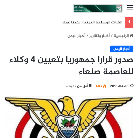
القائمة
القوات المسلحة اليمنية: نفذنا عملية عسكرية واسعة ونوعية استهدفت تحشيدات العدو السعودي في مناطق الرويك والعبر والثنية ومعسكرات أخرى تابعة لما يسمى الفرقة الأولى والثالثة طوارئ
الرئيسية
/
أخبار وتقارير
/
أخبار اليمن
أخبار اليمن
صدور قرارا جمهوريا بتعيين 4 وكلاء
للعاصمة صنعاء
2013-04-09
683
أقل من دقيقة