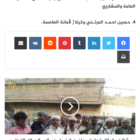
العامة والمشاريع.
4. حسين احمـد المرتـني وكيلا?ٍ لأمانة العاصمة.
لينكدإن
بينتيريست
مشاركة عبر البريد
طباعة