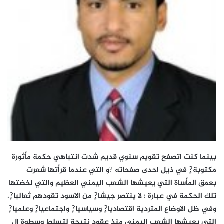
بينما كنت اتصفح تقويم سنوي قديم شدت انتباهي حكمة مأثورة
مكتوبة?ٍ في ذيل احدى صفحاته ?و التي عندما قرأتها شعرت
بعمق المأساة التي يعيشها الشعب اليمني العظيم والتي لخضتها
تلك الحكمة في عبارة : لا ينتصر جيشا?ٍ من الاسود تقودهم ثعالبا?ٍ.
وفي ظل الاوضاع المتردية اقتصاديا?ٍ وسياسيا?ٍ واجتماعيا?ٍ وعلميا?ٍ
التي يعيشها الشعب اليمني منذ عقود نتيجة لتسلط وسطوة ال