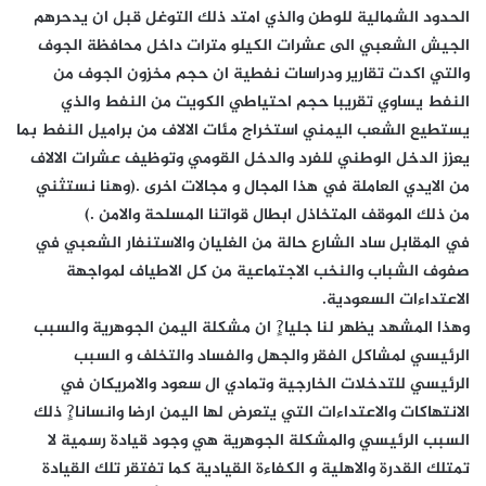
الحدود الشمالية للوطن والذي امتد ذلك التوغل قبل ان يدحرهم
الجيش الشعبي الى عشرات الكيلو مترات داخل محافظة الجوف
والتي اكدت تقارير ودراسات نفطية ان حجم مخزون الجوف من
النفط يساوي تقريبا حجم احتياطي الكويت من النفط والذي
يستطيع الشعب اليمني استخراج مئات الالاف من براميل النفط بما
يعزز الدخل الوطني للفرد والدخل القومي وتوظيف عشرات الالاف
من الايدي العاملة في هذا المجال و مجالات اخرى .(وهنا نستثني
من ذلك الموقف المتخاذل ابطال قواتنا المسلحة والامن .)
في المقابل ساد الشارع حالة من الغليان والاستنفار الشعبي في
صفوف الشباب والنخب الاجتماعية من كل الاطياف لمواجهة
الاعتداءات السعودية.
وهذا المشهد يظهر لنا جليا?ٍ ان مشكلة اليمن الجوهرية والسبب
الرئيسي لمشاكل الفقر والجهل والفساد والتخلف و السبب
الرئيسي للتدخلات الخارجية وتمادي ال سعود والامريكان في
الانتهاكات والاعتداءات التي يتعرض لها اليمن ارضا وانسانا?ٍ ذلك
السبب الرئيسي والمشكلة الجوهرية هي وجود قيادة رسمية لا
تمتلك القدرة والاهلية و الكفاءة القيادية كما تفتقر تلك القيادة