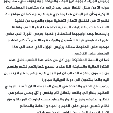
ورئيس للوزراء لا يجيد غير البكاء والنياحة و ولا يعرف شيء مما يدور
حوله الا من خلال التلفاز طبعا بعد فراغه من مشاهدة المسلسلات
التركية وكأن امر الوطن هذا وما جري فيه لا يعنيه كما ان مواهبه لا
تظهر الا في اختلاق الاعذار لتغطية عجزه والهروب من تنفيذ
الاستحقاقات والالتزامات الوطنية تجاه هذا ابناء الشعب واقلها
وابسطها جهدا واوجبها استحقاقا?ٍ قضية جرحى الثورة الذي مضى
على اعتصامهم قرابة الشهرين والمؤيدة مطالبهم بأحكام قضاياه
موجبه على الحكومة ممثلة برئيس الوزراء الذي صعد الى هذا
المنصف على اكتافهم .
كما ان السمة المشتركة بين كل من حكم هذا الشعب خلال هذه
الفترة الحالية والسابقة اننا عندما نسمع خطاباتهم نشعر ونفهم
من مضمون ولهجة الخطاب ان امر اليمن لا يعنيهم وانهم لا ينتمون
اليه وانما ينتمون الى دولة افريقية مجاورة.
ورغم واقع الحكم والقيادة في اليمن المحبطة الا ان شعبنا اليمني
العظيم ينظر الى واقعه بتفائل تام ونفس واثق وحس مبادر في
تنظيم صفوفه وتوزيع الادوار والمهام حسب اولويات المرحلة و فق
نظام شعبي مبني على القيم و المبادئ العامة والمصالح
الاستراتيجية للدفاع عن اراضي اليمن وسيادته