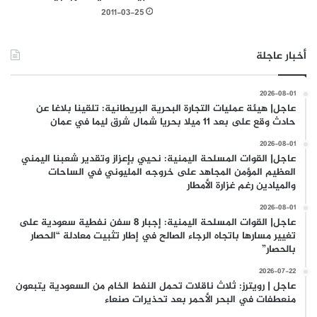
2011-03-25
أخبار عاجلة
2026-08-01
عاجل| هيئة عمليات التجارة البحرية البريطانية: تلقينا بلاغا عن
حادث وقع على بعد 11 ميلا بحريا شمال شرق ليما في عمان
2026-08-01
عاجل| القوات المسلحة اليمنية: نحيي بإعزاز وتقدير شعبنا اليمني
العظيم المؤمن المجاهد على خروجه المليوني في الساحات
والميادين رغم غزارة الأمطار
2026-08-01
عاجل| القوات المسلحة اليمنية: إجبار 8 سفن نفطية سعودية على
تغيير مسارها باتجاه الرجاء الصالح في إطار تثبيت معادلة “الحصار
بالحصار”
2026-07-22
عاجل | رويترز: ثلاث ناقلات تحمل النفط الخام من السعودية يتبعون
منعطفات في البحر الأحمر بعد تحذيرات صنعاء