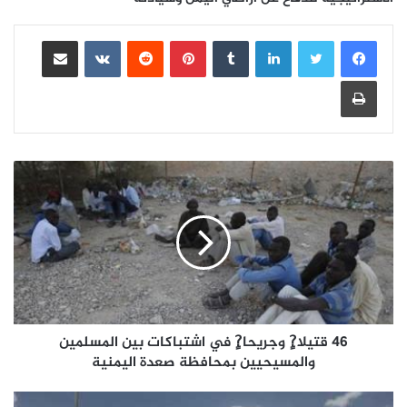
لينكدإن
بينتيريست
مشاركة عبر البريد
طباعة
46 قتيلا?ٍ وجريحا?ٍ في اشتباكات بين المسلمين
والمسيحيين بمحافظة صعدة اليمنية