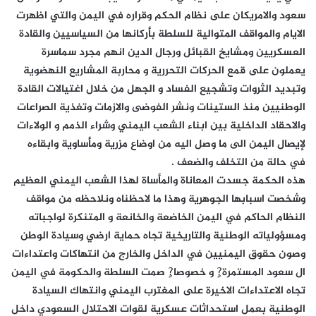
سعود والامريكان على نظام الحكم وقراره في اليمن والتي اظهرت
الايام والمواقف المتوالية للسلطة بأركانها من السياسيين والقادة
العسكريين ومشايخ القبائل ورجال الدين انهم مجرد سماسرة
يعملون على قمع الحركات التحررية و محاربة المشاريع النهضوية
وتبديد الثروات وتشجيع الفساد و الجهل من خلال اغتيالات القادة
الوطنيين منذ الستينات ونشر الفوضى والازمات وتغذية الصراعات
والاحقاد الداخلية بين ابناء الشعب اليمني وشراء الذمم و الولاءات
لإيصال اليمن الى ما وصل اليه من اوضاع مزرية ومأساوية وابقاءه
في حالة من التخلف والضعف .
هذه الحكمة جسدت المعاناة والمأساة لهذا الشعب اليمني العظيم
وشخصت اسبابها الجوهرية وهذا ما لاحظناه ونلاحظه من مواقف
النظام الحاكم في اليمن الخاضعة والخانعة و المتنكرة لواجباته
ومسؤولياته الوطنية والتاريخية تجاه حماية ارضي وسيادة الوطن
وصون حقوق اليمنيين في الداخل والخارج من انتهاكات واعتداءات
ال سعود المستمرة?ٍ و خصوصا?ٍ صمت السلطة والحكومة في اليمن
تجاه الاعتداءات الاخيرة على المغترب اليمني وانتهاك السيادة
الوطنية بعمل استحداثات عسكرية لقوات الاحتلال السعودي داخل