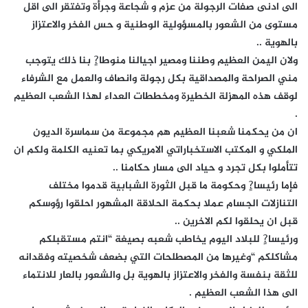
الى ادنى صفات الرجولة من عزم و شجاعة وجرأة وتفتقر الى اقل
مستوى من الشعور بالمسؤولية الوطنية و حس الفخر والاعتزاز
بالهوية ..
ولان اليمن العظيم وطننا ومصير اجيالنا منوطا?ٍ بنا ذلك يتوجب
مني الصراحة والمصداقية بكل رجولة وانصاف والعمل مع الشرفاء
لوقف هذه المهزلة الخطيرة ومخططات العداء لهذا الشعب العظيم
.
ان من يحكمنا شعبنا العظيم هم مجموعة من سماسرة الديون
الملكي و المكتب الاستخباراتي الامريكي بما تعنيه الكلمة ولكم ان
تتأملوا بكل تجرد و حياد الى مسار حكامنا ..
فإما رئيسا?ٍ وحكومة ما قبل الثورة الشبابية قدموا مختلف
التنازلات الجسام عملا بحكمة الحلاقة المشهور احلقوا رؤوسكم
قبل ان يحلقوا لكم الاخرين ..
ورئيسا?ٍ للبلاد اليوم يخاطب شعبه بصيغة “انتم مستقبلكم
مشاكلكم “وغيرها من المصطلحات التي بضعف شخصيته وفقدانه
للثقة بنفسة والفخر والاعتزاز بالهوية بل والشعور بالعار للانتماء
الى هذا الشعب العظيم .