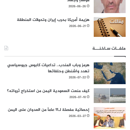
موقفٍ وجهاد
2026-06-26
هزيمة أمريكا بحرب إيران وتحولات المنطقة
2026-06-21
ملفــات سـاخنـــة
هرمز وباب المندب.. تداعيات كابوس جيوسياسي
تهدد واشنطن وحلفائها
2026-07-22
كيف منعت السعودية اليمن من استخراج ثرواته؟
2026-07-10
إحصائية مفصلة لـ11 عاماً من العدوان على اليمن
2026-03-27