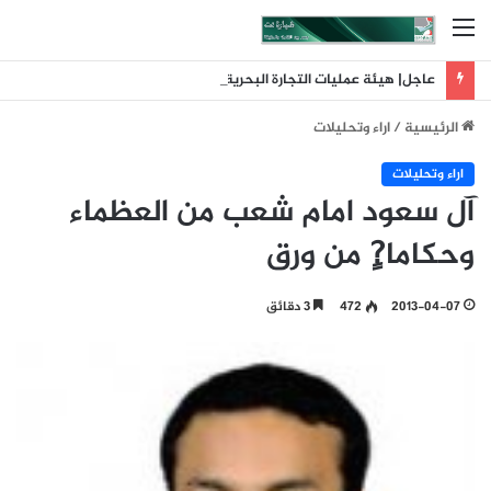
القائمة
عاجل| هيئة عمليات التجارة البحرية البريطانية: تلقينا بلاغا عن حادث وقع على بعد 11 ميلا بحريا شمال شرق ليما في عمان
الرئيسية
/
اراء وتحليلات
اراء وتحليلات
آل سعود امام شعب من العظماء
وحكاما?ٍ من ورق
2013-04-07
472
3 دقائق