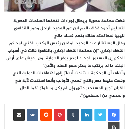
قضت محكمة مصرية بإبطال إجراءات تتخذها السلطات المصرية
لتسليم أحمد قذاف الدم ابن عم العقيد الراحل معمر القذافي
لليبيا لمحاكمته هناك بتهم فساد مالي.
وقال المستشار عبد المجيد المقنن رئيس المكتب الفني لمحاكم
القضاء الإداري “إن محكمة القضاء الإداري بالقاهرة قالت في أسباب
الحكم إن الدستور الجديد لمصر يوفر الحماية لمن يعيش على أرض
البلاد ما لم يرتكب ما يعكر صفو السلم والأمن”.
وأضاف أن المحكمة استندت أيضا?ٍ إلى الاتفاقيات الدولية التي
وقعت عليها مصر والتي تحمي الأجانب وأنها استندت لآية في
القرآن تجير المستجير حتى وإن لم يكن مسلما?ٍ “فما الحال
والمدعي من المسلمين”.
لينكدإن
بينتيريست
مشاركة عبر البريد
طباعة