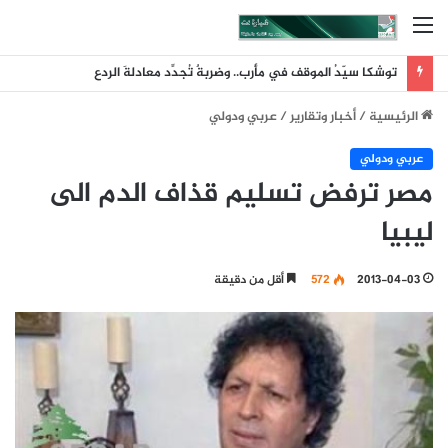
القائمة
توشكا سيّدُ الموقف في مأرب.. وضربةٌ تُجدِّد معادلةَ الردع
الرئيسية
/
أخبار وتقارير
/
عربي ودولي
عربي ودولي
مصر ترفض تسليم قذاف الدم الى
ليبيا
2013-04-03
572
أقل من دقيقة