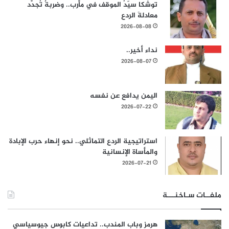
توشكا سيّدُ الموقف في مأرب.. وضربةٌ تُجدِّد
معادلةَ الردع
2026-08-08
نداء أخير..
2026-08-07
اليمن يدافع عن نفسه
2026-07-22
استراتيجية الردع التماثلي.. نحو إنهاء حرب الإبادة
والمأساة الإنسانية
2026-07-21
ملفــات سـاخنـــة
هرمز وباب المندب.. تداعيات كابوس جيوسياسي