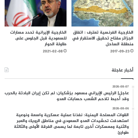
الخارجية الفرنسية تعترف : اتفاق
الخارجية الإيرانية تحدد مسارات
الجزائر مفتاح تحقيق الاستقرار في
للسعودية قبل الجلوس على
منطقة الساحل
طاولة الحوار
2021-02-08
2017-09-23
أخبار عاجلة
2026-08-07
عاجل| الرئيس الإيراني مسعود بزشكيان: لم تكن إيران البادئة بالحرب
وقد أحبط تلاحم الشعب حسابات العدو
2026-08-06
القوات المسلحة اليمنية: نفذنا عملية عسكرية واسعة ونوعية
استهدفت تحشيدات العدو السعودي في مناطق الرويك والعبر
والثنية ومعسكرات أخرى تابعة لما يسمى الفرقة الأولى والثالثة
طوارئ