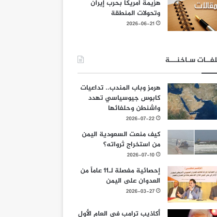
هزيمة أمريكا بحرب إيران
وتحولات المنطقة
2026-06-21
فــات سـاخنـــة
هرمز وباب المندب.. تداعيات
كابوس جيوسياسي تهدد
واشنطن وحلفائها
2026-07-22
كيف منعت السعودية اليمن
من استخراج ثرواته؟
2026-07-10
إحصائية مفصلة لـ11 عاماً من
العدوان على اليمن
2026-03-27
أكاذيب ترامب في العام الأول