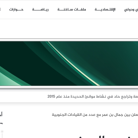
ي ودولي
اﻹقتـصاديـــة
ملفــات سـاخنـــة
ريـاضـــــة
حـــوارات
ك
ا بلاغا عن حادث وقع على بعد 11 ميلا بحريا شمال شرق ليما في عمان
أخ
معلن بين جمال بن عمر مع عدد من القيادات الجنوبية