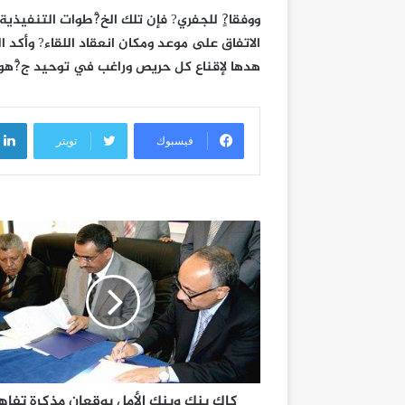
ووفقا?ٍ للجفري? فإن تلك الخ?ْطوات التنفيذية
الاتفاق على موعد ومكان انعقاد اللقاء? وأكد
هدها لإقناع كل حريص وراغب في توحيد ج?ْهود
فيسبوك
تويتر
كاك بنك وبنك الأمل يوقعان مذكرة تفاه