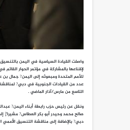
واصلت القيادة السياسية في اليمن بالتنسيق م
لإقناعها بالمشاركة في مؤتمر الحوار القائم 
للأمم المتحدة ومبعوثه إلى اليمن? جمال بن ع
عدد من القيادات الجنوبية في دبي? لمناقشة ا
التاسع من مارس/آذار الماضي .
ونقل عن رئيس حزب رابطة أبناء اليمن? عبدالر
صالح محمد وحيدر أبو بكر العطاس? مشيرا?ٍ إلى
دبي? بالإضافة إلى مناقشة التنسيق الأممي ال