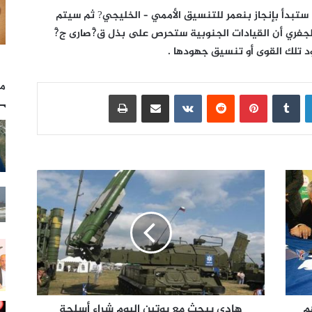
 ستبدأ بإنجاز بنعمر للتنسيق الأممي – الخليجي? ثم سيتم
 الجفري أن القيادات الجنوبية ستحرص على بذل ق?ْصارى ج?ْ
 تلك القوى أو تنسيق جهودها .
مل
لينكدإن
بينتيريست
مشاركة عبر البريد
طباعة
م
هادي يبحث مع بوتين اليوم شراء أسلحة