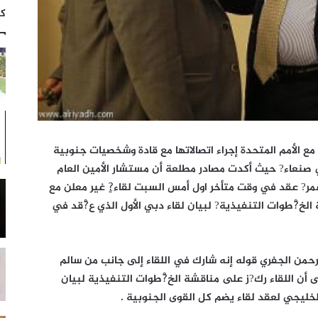
كت
ع الأمم المتحدة إجراء اتصالاتها مع قادة وشخصيات جنوبية
في صنعاء? حيث أكدت مصادر مطلعة أن مستشار الأمين العام
مر? عقد في وقت متأخر اول أمس السبت لقاء?ٍ غير معلن مع
لخ?ْطوات التنفيذية? لبيان لقاء دبي الأول الذي ع?ْقد في
حمن الجفري قوله إنه شارك في اللقاء إلى جانب من سالم
 أن اللقاء رك?ز على مناقشة الخ?ْطوات التنفيذية لبيان
خليجي لعقد لقاء يضم كل القوى الجنوبية .