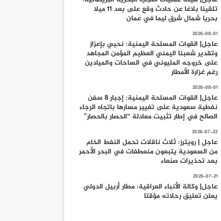
تلقينا بلاغا عن حادث وقع على بعد 11 ميلا
بحريا شمال شرق ليما في عمان
2026-08-01
عاجل| القوات المسلحة اليمنية: نحيي بإعزاز
وتقدير شعبنا اليمني العظيم المؤمن المجاهد
على خروجه المليوني في الساحات والميادين
رغم غزارة الأمطار
2026-08-01
عاجل| القوات المسلحة اليمنية: إجبار 8 سفن
نفطية سعودية على تغيير مسارها باتجاه الرجاء
الصالح في إطار تثبيت معادلة “الحصار بالحصار”
2026-07-22
عاجل | رويترز: ثلاث ناقلات تحمل النفط الخام
من السعودية يتبعون منعطفات في البحر الأحمر
بعد تحذيرات صنعاء
2026-07-21
عاجل| وكالة الأنباء العراقية: مطار أربيل الدولي
يعلن تعليق رحلاته مؤقتا