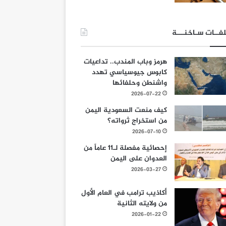
فــات سـاخنـــة
هرمز وباب المندب.. تداعيات
كابوس جيوسياسي تهدد
واشنطن وحلفائها
2026-07-22
كيف منعت السعودية اليمن
من استخراج ثرواته؟
2026-07-10
إحصائية مفصلة لـ11 عاماً من
العدوان على اليمن
2026-03-27
أكاذيب ترامب في العام الأول
من ولايته الثانية
2026-01-22