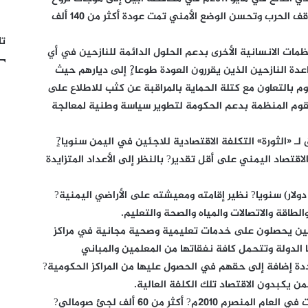
كبيرة ? إلا أنه ومنذ يوليو 2012م في اعقاب توقف الحرب وتحسن الوضع الأمني تمت عودة أكثر من 140 ألف
تا
مات الانسانية الأخرى بدعم الحلول الدائمة للنازحين في أي
ة النازحين الذين يقررون العودة طوعا?ٍ إلى ديارهم حيث
م بالتعاون مع كتلة الحماية بالمراقبة عن كثب للاطلاع على
تقوم المنظمة بدعم الحكومة لتطوير سياسة وطنية لمعالجة
ـ «الثورة» التكلفة الاقتصادية للاجئين في اليمن سنويا?ٍ
اقتصاد اليمني على أقل تقدير? بالنظر إلى الأعداد المتزايدة
يكلف اللاجئ الواحد نحو 500 ألف ريال (2500 دولار) سنويا? نظير إقامته ومعيشته على الأراضي اليمنية?
اقة والاتصالات والمياه والصحة والتعليم.
جئين يحصلون على خدمات تعليمية وصحية مجانية في مراكز
لدولة وتتحمل كافة نفقاتها من المعلمين والمباني
ة إضافة إلى حقهم في الحصول عليها من المراكز الحكومية?
 يكبدون الاقتصاد تلك الكلفة العالية.
وأشارت معلومات رسمية إلى أن اليمن استقبلت في العام المنصرم 2010م? أكثر من 60 ألف لجئ صومالي?