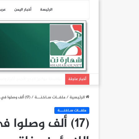
الرئيسة
أخبار اليمن
عرب
عاجل| هيئة عمليات التجارة البحرية البريطانية: تلقين
أخبار عاجلة
الرئيسية
/
ملفــات سـاخنـــة
/
(17) ألف وصلوا في 60 يوم..تدفق اللاجئين يفاقم مشاكل اليمن
ملفــات سـاخنـــة