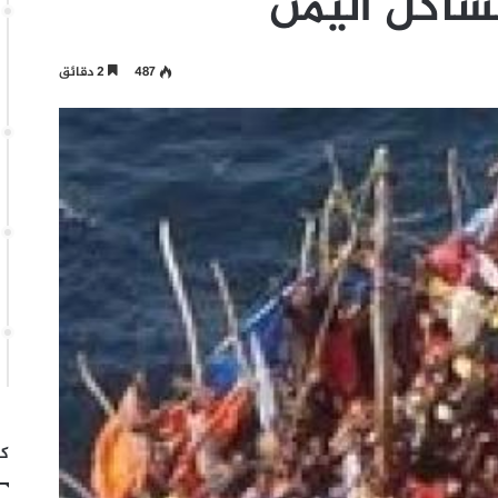
شاكل اليمن
487
2 دقائق
كت