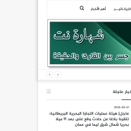
بحث
اريكـاتيـــر
أهم الأخبار
عن
بار عاجلة
2026-08-01
عاجل| هيئة عمليات التجارة البحرية البريطانية:
تلقينا بلاغا عن حادث وقع على بعد 11 ميلا
بحريا شمال شرق ليما في عمان