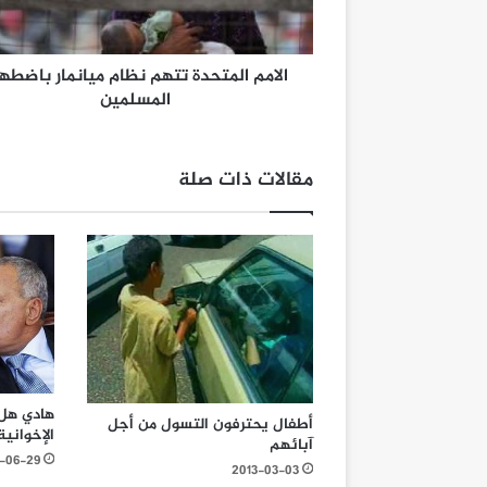
الامم المتحدة تتهم نظام ميانمار باضطه
المسلمين
مقالات ذات صلة
هادي هل
أطفال يحترفون التسول من أجل
الإخواني
آبائهم
3-06-29
2013-03-03