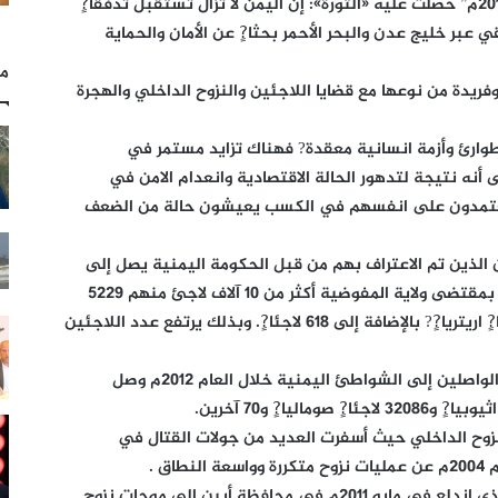
وقالت المفوضية في أحدث تقرير لها “مارس 2013م” حصلت عليه «الثورة»: إن اليمن لا تزال تستقبل تدفقا?ٍ
 عبر خليج عدن والبحر الأحمر بحثا?ٍ عن الأمان والحماية
مل
فريدة من نوعها مع قضايا اللاجئين والنزوح الداخلي والهجرة
وارئ وأزمة انسانية معقدة? فهناك تزايد مستمر في
 أنه نتيجة لتدهور الحالة الاقتصادية وانعدام الامن في
 يعتمدون على انفسهم في الكسب يعيشون حالة من الضعف
 الذين تم الاعتراف بهم من قبل الحكومة اليمنية يصل إلى
230 ألف لاجئ فيما يبلغ عدد اللاجئين الآخرين بمقتضى ولاية المفوضية أكثر من 10 آلاف لاجئ منهم 5229
لاجئا?ٍ أثيوبيا?ٍ و3917 لاجئا?ٍ عراقيا?ٍ و1124 لاجئا?ٍ اريتريا?ٍ? بالإضافة إلى 618 لاجئا?ٍ. وبذلك يرتفع عدد اللاجئين
وأظهرت إحصائية المنظمة أن اللاجئين الجدد الواصلين إلى الشواطئ اليمنية خلال العام 2012م وصل
لنزوح الداخلي حيث أسفرت العديد من جولات القتال في
ق .
وأضاف: وفي جنوب البلاد أدى النزاع المسلح الذي اندلع في مايو 2011م في محافظة أبين إلى موجات نزوح