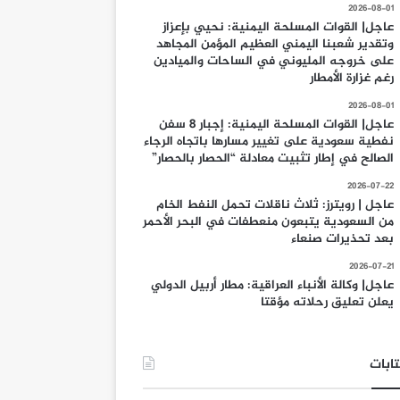
2026-08-01
عاجل| القوات المسلحة اليمنية: نحيي بإعزاز
وتقدير شعبنا اليمني العظيم المؤمن المجاهد
على خروجه المليوني في الساحات والميادين
رغم غزارة الأمطار
2026-08-01
عاجل| القوات المسلحة اليمنية: إجبار 8 سفن
نفطية سعودية على تغيير مسارها باتجاه الرجاء
الصالح في إطار تثبيت معادلة “الحصار بالحصار”
2026-07-22
عاجل | رويترز: ثلاث ناقلات تحمل النفط الخام
من السعودية يتبعون منعطفات في البحر الأحمر
بعد تحذيرات صنعاء
2026-07-21
عاجل| وكالة الأنباء العراقية: مطار أربيل الدولي
يعلن تعليق رحلاته مؤقتا
ابات