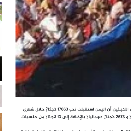
قالت المفوضية السامية للأمم المتحدة لشؤون اللاجئين أن اليمن استقبلت نحو 17663 لاجئا?ٍ خلال شهري
يناير – فبراير 2013م منهم 14977 لاجئا?ٍ أثيوبيا?ٍ و 2673 لاجئا?ٍ صوماليا?ٍ بالإضافة إلى 13 لاجئا?ٍ من جنسيات