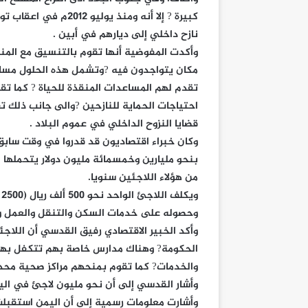
نازح داخلي إلى ديارهم في أبين .
وأكدت المفوضية أنها تقوم بالتنسيق مع المنظ
مكان يتواجدون فيه ?وتشمل هذه الحلول مساعد
تقدم لهم المساعدات المنقذة للحياة ? كما تقو
احتياجات الحماية للنازحين ?والى جانب ذلك 
قضايا النزوح الداخلي في عموم البلاد .
وكان خبراء اقتصاديون قد قدروا في وقت سابق ل
بنحو مليارين وخمسمائة مليون دولار يتحملها ال
من هؤلاء اللاجئين سنويا.
و
وحصوله على خدمات السكن والتنقل والعمل والط
وأكد الخبير الاقتصادي رفيق القدسي أن اللا
الحكومة? وهناك مدارس خاصة بهم تتكفل بها ا
والخدمات? كما تقوم بمنحهم مراكز صحية محدد
وأشار القدسي إلى أن نحو مليون لاجئ في اليمن