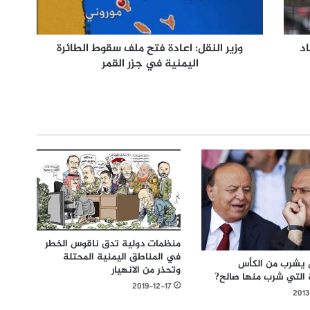
اد
وزير النقل: اعادة فتح ملف سقوط الطائرة
اليمنية في جزر القمر
منظمات دولية تدق ناقوس الخطر
في المناطق اليمنية المحتلة
 يشرب من الكأس
وتحذر من الانهيار
ة التي شرب منها صالح?
2019-12-17
201