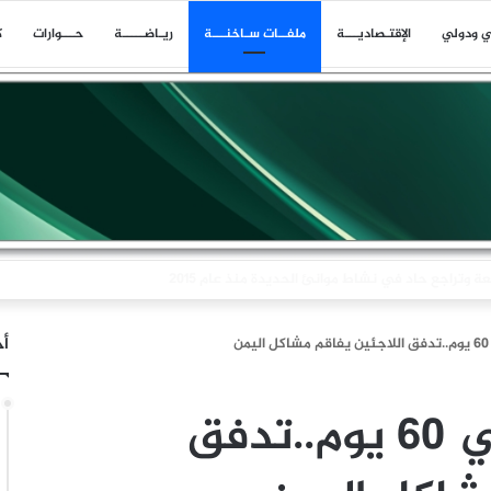
ي ودولي
اﻹقتـصاديـــة
ملفــات سـاخنـــة
ريـاضـــــة
حـــوارات
ك
ا بلاغا عن حادث وقع على بعد 11 ميلا بحريا شمال شرق ليما في عمان
أخ
(17) ألف وصلوا في 60 يوم..تدفق