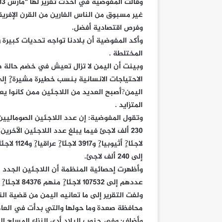
غير مسبوق من الناس الفارين من القرن الإفريقي
وفرص اقتصادية أفضل.
وأكد المفوضية أن بلادنا تواجه تحديات كبيرة و
المختلطة .
وبينت أن اليمن لا تزال تعيش في خضم حالة ط
الاحتياجات الانسانية بنسب خطيرة مشيرة?ٍ إلى
اليمن?أصبح العديد من اللاجئين ممن كانوا
المتزايد .
وتقول المفوضية: إن عدد اللاجئين الصوماليين
إلى 240 ألف لاجئ.
عددهم إلى 107532 لاجئا?ٍ منهم 84376 لاجئا?ٍ اثيوبيا?ٍ و32086 لاجئا?ٍ صوماليا?ٍ و70 آخرين.
ولفت التقرير إلى ما تعانيه اليمن من قضية ا
محافظة صعدة وما حولها والتي بدأت في العام 2004م عن عمليات نزوح متكررة وواسعة النطا