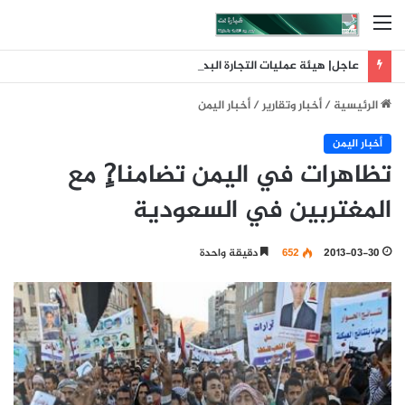
القائمة
عاجل| هيئة عمليات التجارة البحرية البريطانية: تلقينا بلاغا عن حادث وقع على بعد 11 ميلا بحريا شمال شرق ليما في عمان
الرئيسية
/
أخبار وتقارير
/
أخبار اليمن
أخبار اليمن
تظاهرات في اليمن تضامنا?ٍ مع
المغتربين في السعودية
2013-03-30
652
دقيقة واحدة