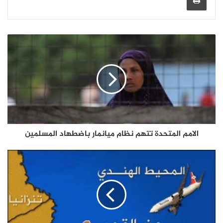
الامم المتحدة تتهم نظام ميانمار باضطهاد المسلمين