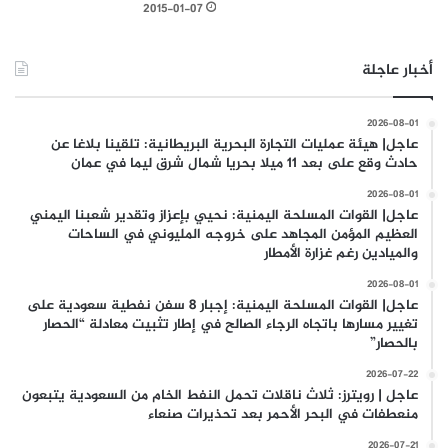
2015-01-07
أخبار عاجلة
2026-08-01
عاجل| هيئة عمليات التجارة البحرية البريطانية: تلقينا بلاغا عن
حادث وقع على بعد 11 ميلا بحريا شمال شرق ليما في عمان
2026-08-01
عاجل| القوات المسلحة اليمنية: نحيي بإعزاز وتقدير شعبنا اليمني
العظيم المؤمن المجاهد على خروجه المليوني في الساحات
والميادين رغم غزارة الأمطار
2026-08-01
عاجل| القوات المسلحة اليمنية: إجبار 8 سفن نفطية سعودية على
تغيير مسارها باتجاه الرجاء الصالح في إطار تثبيت معادلة “الحصار
بالحصار”
2026-07-22
عاجل | رويترز: ثلاث ناقلات تحمل النفط الخام من السعودية يتبعون
منعطفات في البحر الأحمر بعد تحذيرات صنعاء
2026-07-21