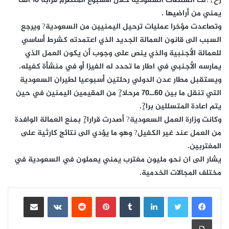
رح?ِ?لت السلطات السعودية خلال الأسبوع المنصرم قرابة 18 ألف
يمني من أراضيها .
وتصاعدت مؤخرا عمليات ترحيل اليمنيين من السعودية? ويرجع
السبب الى قانون العمالة الجديد الذي اعتمدته كشرط أساسي
للعمالة الأجنبية والذي ينص على وجوب أن يكون العمل الذي
يمارسه الأجنبي في اطار ما تحدد له الفيزا أو في منشأة كفيله.
ويستقبل مطار عدن الدولي رحلتين أسبوعيا لطيران السعودية
التي تنقل ما بين 60ــ70 مرحلا?ٍ من المقيمين اليمنين في حين
يتم اعادة المتسللين برا?ٍ.
وكانت وزارة العمل السعودية? أصدرت قرارا?ٍ بمنع العمالة الوافدة
من العمل عند غير الكفيل? وهو ما يؤدي الى نتائج كارثية على
المغتربين.
يشار الى ان نحو مليون مغترب يمني يعملون في السعودية في
مختلف المجالات الخدمية.
لينكدإن
بينتيريست
مشاركة عبر البريد
طباعة