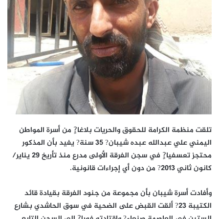
تلقت منظمة الكرامة للحقوق والحريات بلاغا?ٍ من أسرة المواطن
اليمني علي عبدالله عبده شيبان? 35 سنة? يفيد بأن المذكور
محتجز تعسفيا?ٍ في سجن الفرقة الأولى مدرع منذ تأريخ 29 يناير/
كانون ثاني 2013? من دون أي إجراءات قانونية.
وأفادت أسرة شيبان بأن مجموعة من جنود الفرقة بقيادة قائد
الكتيبة 23? ألقت القبض على الضحية في سوق الحاشدي بشارع
الستين في العاصمة صنعاء? واقتادته فورا?ٍ إلى السجن التابع