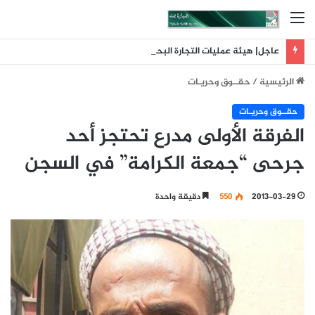
القائمة
عاجل| هيئة عمليات التجارة البحرية البريطانية: تلقينا بلاغا عن حادث وقع على بعد 11 ميلا بحريا شمال شرق ليما في عمان
الرئيسية
/
حقــوق وحريـات
حقــوق وحريـات
الفرقة الأولى مدرع تحتجز أحد
جرحى “جمعة الكرامة” في السجن
2013-03-29
550
دقيقة واحدة