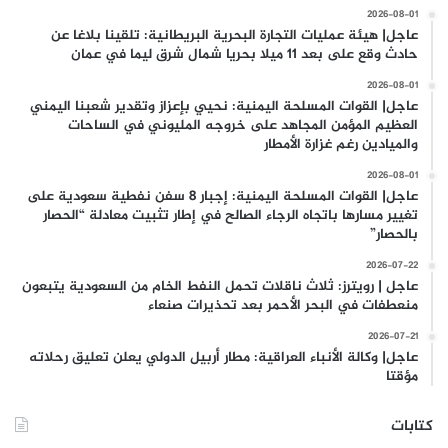
2026-08-01
عاجل| هيئة عمليات التجارة البحرية البريطانية: تلقينا بلاغا عن
حادث وقع على بعد 11 ميلا بحريا شمال شرق ليما في عمان
2026-08-01
عاجل| القوات المسلحة اليمنية: نحيي بإعزاز وتقدير شعبنا اليمني
العظيم المؤمن المجاهد على خروجه المليوني في الساحات
والميادين رغم غزارة الأمطار
2026-08-01
عاجل| القوات المسلحة اليمنية: إجبار 8 سفن نفطية سعودية على
تغيير مسارها باتجاه الرجاء الصالح في إطار تثبيت معادلة “الحصار
بالحصار”
2026-07-22
عاجل | رويترز: ثلاث ناقلات تحمل النفط الخام من السعودية يتبعون
منعطفات في البحر الأحمر بعد تحذيرات صنعاء
2026-07-21
عاجل| وكالة الأنباء العراقية: مطار أربيل الدولي يعلن تعليق رحلاته
مؤقتا
كتابات