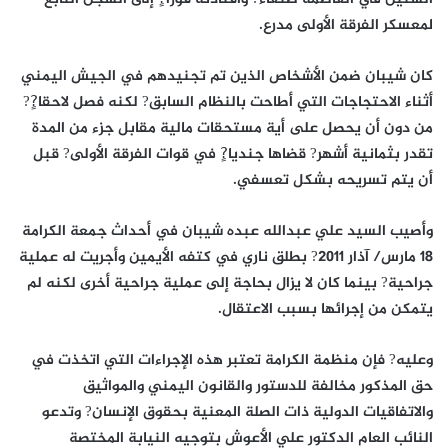
لمعسكر الفرقة الأولى مدرع.
كان شيبان ضمن الأشخاص الذين تم تجنيدهم في الجيش اليمني
أثناء الاحتجاجات التي أطاحت بالنظام السابق? لكنه فصل لاحقا?ٍ?
من دون أن يحصل على أية مستحقات مالية مقابل جزء من المدة
تقدر بثمانية أشهر? قضاها جنديا?ٍ في قوات الفرقة الأولى? قبل
أن يتم تسريحه بشكل تعسفي.
وأصيب السيد علي عبدالله عبده شيبان في أحداث جمعة الكرامة
18 مارس/ آذار 2011? بطلق ناري في كتفه الأيمين وأجريت له عملية
جراحية? بينما كان لا يزال بحاجة إلى عملية جراحية أخرى لكنه لم
يتمكن من إجرائها بسبب الاعتقال.
وعليه? فإن منظمة الكرامة تعتبر هذه الإجراءات التي اتخذت في
حق المذكور مخالفة للدستور والقانون اليمني والمواثيق
والاتفاقيات الدولية ذات الصلة المعنية بحقوق الإنسان? وتدعو
النائب العام الدكتور علي الأعوش بتوجيه النيابة المختصة