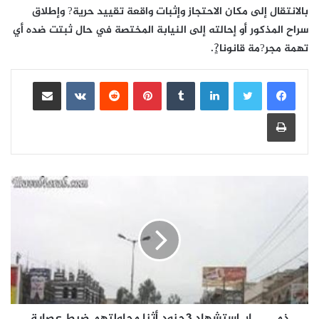
بالانتقال إلى مكان الاحتجاز وإثبات واقعة تقييد حرية? وإطلاق
سراح المذكور أو إحالته إلى النيابة المختصة في حال ثبتت ضده أي
تهمة مجر?مة قانونا?ٍ.
لينكدإن
بينتيريست
مشاركة عبر البريد
طباعة
ذمـــــــار..إستشهاد 3جنود أثنا محاولتهم ضبط عصابة