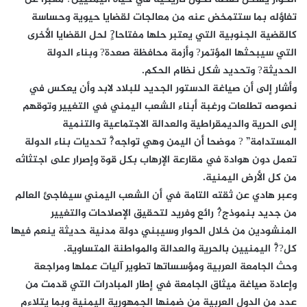
تفاؤله بما ستتمخض عنه من معالجات لقضايا حيوية وحساسة
كالقضية الجنوبية التي يعتبر حلها مفتاحا?ٍ لحل القضايا الأخرى
التي سيبحثها المؤتمر? وأزمة محافظة صعدة? وبناء الدولة
الحديثة? وتحديد شكل نظام الحكم.
وأشار إلى أن صياغة الدستور الجديد للبلاد لابد وأن يعكس في
نصوصه تطلعات ورغبة أبناء الشعب اليمني في التغيير وتوقهم
إلى الحرية والديمقراطية والعدالة الاجتماعية والتنمية
المستدامة” ? موضحا أن اليمن وهي تواجه?ْ تحديات بناء الدولة
تعمل دون هوادة في مقارعة الإرهاب بكل قوة وإصرار على اجتثاثه
من كل الأرض اليمنية.
وعبر هادي عن ثقته التامة في أن الشعب اليمني سيفاجئ العالم
من جديد بنموذج?ُ رائع وفريد لتحقيق الإصلاحات والتغيير
المنشودين من خلال الحوار وسيبني دولة مدنية حديثة ينعم فيها
كل??ْ اليمنيين بالحرية والعدالة والمواطنة المتساوية.
وحث الجامعة العربية ومؤسساتها تطوير آليات عملها ومراجعة
وإعادة صياغة ميثاق الجامعة في إطار المبادرات التي قدمت من
عدد من الدول العربية من ضمنها الجمهورية اليمنية وبما يتلاءم