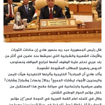
قال رئيس الجمهورية عبد ربه منصور هادي إن مناخات الثورات
والأزمات الشعبية والشبابية التي نعيشها منذ عامين في أكثر من
بلد عربي تحتم علينا الوقوف أمامها لنراجع المواقف ونستوعب
الدروس ونهيئ للمطالب المشروعة لشعوبنا.
وأكد هادي أن المبادرة?ْ الخليجية وآليتها التنفيذية هيأت لليمن
واليمنيين الأجواء ليشارك الجميع?ْ رجالا?ٍ ونساء?ٍ وشبابا?ٍ وشابات?ُ
وقوى سياسية واجتماعية في صياغة ملامح هذا المستقبل من
خلال مؤتمر الحوار الوطني الشامل.
وقال في كلمته امام القمة العربية في الدوحة امس”إن مؤتمر
الحوار يشكل نقطة تحول تاريخية في حياة اليمنيين? معبرا عن