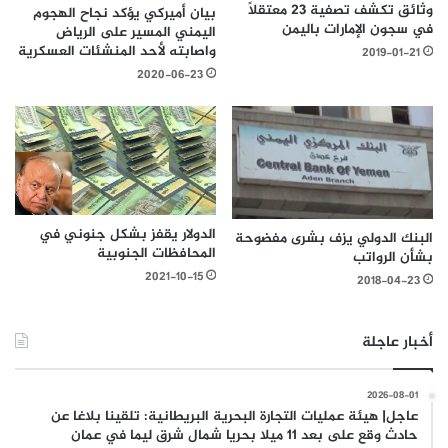
وثائق تكشف تصفية 23 معتقلاً
بيان أميركي يؤكد نجاح الهجوم
في سجون الإمارات باليمن
اليمني المسير على الرياض
واصابته لأحد المنشئات العسكرية
2019-01-21
2020-06-23
الدولار يقفز بشكل جنوني في
البنك الدولي يزف بشرى مفضوحة
المحافظات الجنوبية
بشأن الرواتب
2021-10-15
2018-04-23
أخبار عاجلة
2026-08-01
عاجل| هيئة عمليات التجارة البحرية البريطانية: تلقينا بلاغا عن
حادث وقع على بعد 11 ميلا بحريا شمال شرق ليما في عمان