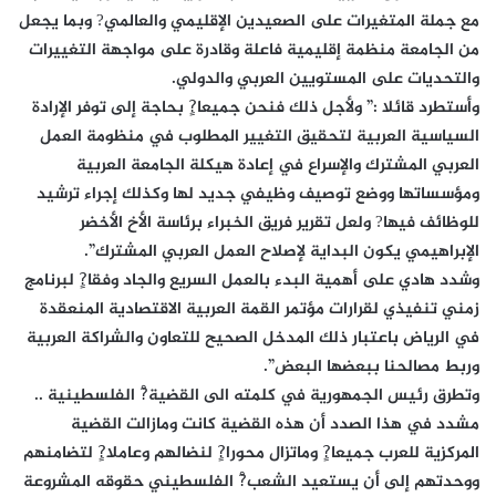
مع جملة المتغيرات على الصعيدين الإقليمي والعالمي? وبما يجعل
من الجامعة منظمة إقليمية فاعلة وقادرة على مواجهة التغييرات
والتحديات على المستويين العربي والدولي.
وأستطرد قائلا :” ولأجل ذلك فنحن جميعا?ٍ بحاجة إلى توفر الإرادة
السياسية العربية لتحقيق التغيير المطلوب في منظومة العمل
العربي المشترك والإسراع في إعادة هيكلة الجامعة العربية
ومؤسساتها ووضع توصيف وظيفي جديد لها وكذلك إجراء ترشيد
للوظائف فيها? ولعل تقرير فريق الخبراء برئاسة الأخ الأخضر
الإبراهيمي يكون البداية لإصلاح العمل العربي المشترك”.
وشدد هادي على أهمية البدء بالعمل السريع والجاد وفقا?ٍ لبرنامج
زمني تنفيذي لقرارات مؤتمر القمة العربية الاقتصادية المنعقدة
في الرياض باعتبار ذلك المدخل الصحيح للتعاون والشراكة العربية
وربط مصالحنا ببعضها البعض”.
وتطرق رئيس الجمهورية في كلمته الى القضية?ْ الفلسطينية ..
مشدد في هذا الصدد أن هذه القضية كانت ومازالت القضية
المركزية للعرب جميعا?ٍ وماتزال محورا?ٍ لنضالهم وعاملا?ٍ لتضامنهم
ووحدتهم إلى أن يستعيد الشعب?ْ الفلسطيني حقوقه المشروعة