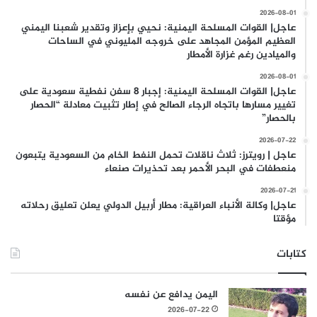
2026-08-01
عاجل| القوات المسلحة اليمنية: نحيي بإعزاز وتقدير شعبنا اليمني
العظيم المؤمن المجاهد على خروجه المليوني في الساحات
والميادين رغم غزارة الأمطار
2026-08-01
عاجل| القوات المسلحة اليمنية: إجبار 8 سفن نفطية سعودية على
تغيير مسارها باتجاه الرجاء الصالح في إطار تثبيت معادلة “الحصار
بالحصار”
2026-07-22
عاجل | رويترز: ثلاث ناقلات تحمل النفط الخام من السعودية يتبعون
منعطفات في البحر الأحمر بعد تحذيرات صنعاء
2026-07-21
عاجل| وكالة الأنباء العراقية: مطار أربيل الدولي يعلن تعليق رحلاته
مؤقتا
كتابات
اليمن يدافع عن نفسه
2026-07-22