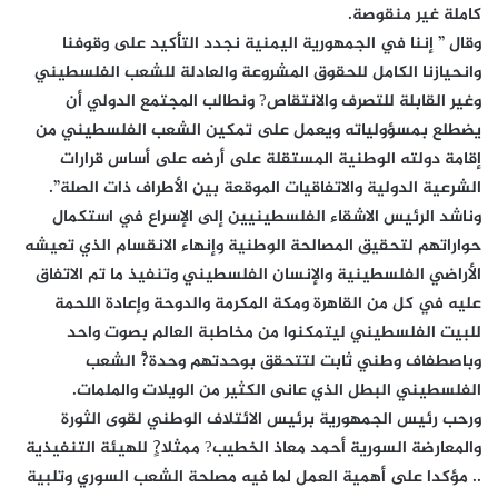
كاملة غير منقوصة.
وقال ” إننا في الجمهورية اليمنية نجدد التأكيد على وقوفنا
وانحيازنا الكامل للحقوق المشروعة والعادلة للشعب الفلسطيني
وغير القابلة للتصرف والانتقاص? ونطالب المجتمع الدولي أن
يضطلع بمسؤولياته ويعمل على تمكين الشعب الفلسطيني من
إقامة دولته الوطنية المستقلة على أرضه على أساس قرارات
الشرعية الدولية والاتفاقيات الموقعة بين الأطراف ذات الصلة”.
وناشد الرئيس الاشقاء الفلسطينيين إلى الإسراع في استكمال
حواراتهم لتحقيق المصالحة الوطنية وإنهاء الانقسام الذي تعيشه
الأراضي الفلسطينية والإنسان الفلسطيني وتنفيذ ما تم الاتفاق
عليه في كل من القاهرة ومكة المكرمة والدوحة وإعادة اللحمة
للبيت الفلسطيني ليتمكنوا من مخاطبة العالم بصوت واحد
وباصطفاف وطني ثابت لتتحقق بوحدتهم وحدة?ْ الشعب
الفلسطيني البطل الذي عانى الكثير من الويلات والملمات.
ورحب رئيس الجمهورية برئيس الائتلاف الوطني لقوى الثورة
والمعارضة السورية أحمد معاذ الخطيب? ممثلا?ٍ للهيئة التنفيذية
.. مؤكدا على أهمية العمل لما فيه مصلحة الشعب السوري وتلبية