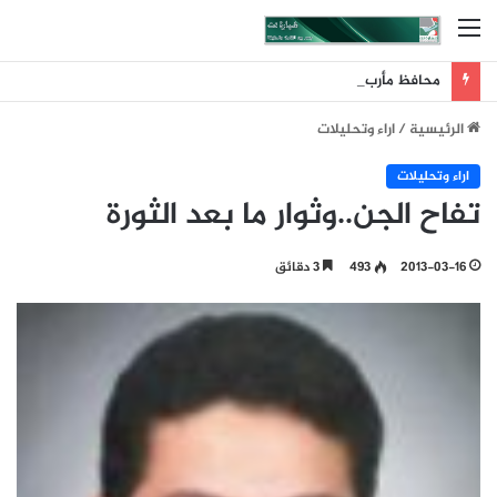
القائمة
محافظ مأرب يكشف عن حيثيات استهداف معسكرات المرتزقة ونتائجه
الرئيسية
/
اراء وتحليلات
اراء وتحليلات
تفاح الجن..وثوار ما بعد الثورة
2013-03-16
493
3 دقائق