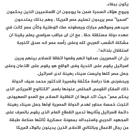
يكون ببغاء.
ويروج هؤلاء السحرة ضمن ما يروجون ان الاسلاميين الذين يحكمون
“اسميا” مصر يريدون تسليم مصر لامريكا , وهم بذلك يمتدحون
سيدهم ومولاهم مبارك ويعطونه صك الوطنية وكأن مصر كانت في
عهده دولة مستقلة حقا , مع ان اى مراقب سياسي يعلم يقينا ان
مشكلة الشعب العربي كله وعلى رأسه مصر انه صدق اكذوبة
استقلال بلدانه?.
بل ان المصريين صدقوا انهم وقعوا اتفاقا للسلام بينهم وبين
اسرائيل يقوم على الندية وفى الواقع هو يقوم على الاذعان وعلى
جعل مصر كلها وليست سيناء رهينة لدى اسرائيل.
ويحضرنى هنا دراسة مكثفة وقصيرة للدكتور محمد سيف الدولة
ذلك المفكر القومى المخلص عنونها باسم “الكتالوج الامريكى الذى
يحكم مصر” حيث اكد فيها ان اتفاقية السلام مع العدو الصهيونى
انتجت خمسة محاور لهدم الدولة المصرية اولها جعل سيناء رهينة
دائمة لاسرائيل وثانيها تدمير القطاع العام الذى يقوم بالصرف على
المجهود الحربي واستبداله بمعونة عسكرية ثالثها صناعة طبقة
من رجال الاعمال وبالتالي الاعلام الذين يدينون بالولاء لامريكا