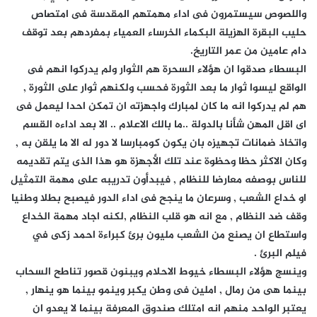
واللصوص سيستمرون فى اداء مهمتهم المقدسة فى امتصاص
حليب البقرة الهزيلة البكماء الخرساء العمياء بمفردهم بعد توقف
دام عامين من عمر التاريخ.
البسطاء صدقوا ان هؤلاء السحرة هم الثوار ولم يدركوا انهم فى
الواقع ليسوا ثوار ما بعد الثورة فحسب ولكنهم ثوار على الثورة ,
هم لم يدركوا انه ما كان لمبارك واجهزته ان تمكن احدا ليعمل فى
اى اقل المهن شأنا بالدولة ..ما بالك الاعلام .. الا بعد اداءه القسم
واتخاذ ضمانات تجهيزه بان يكون كومبارسا لا دور له الا ما يلقن به ,
وكان الاكثر حظا وحظوة عند تلك الأجهزة هو هذا الذى يتم تقديمه
للناس بوصفه معارضا للنظام , فيبدأون تدريبه على مهمة التمثيل
او خداع الشعب , وسرعان ما ينجح فى اداء الدور فيصبح بطلا وطنيا
وقف ضد النظام , مع انه هو قلب النظام ,لكنه اجاد مهمة الخداع
واستطاع ان يصنع من الشعب مليون برئ كبراءة احمد زكى في
فيلم البرئ .
وينسج هؤلاء البسطاء خيوط الاحلام ويبنون قصور تناطح السحاب
بينما هى من رمال , املين فى وطن يكبر وينمو بينما هو ينهار ,
يعتبر الواحد منهم انه امتلك صندوق المعرفة بينما لا يعدو ان