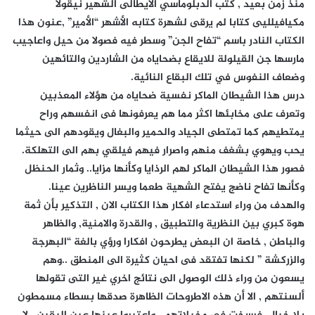
منذ زمن بعيد , كتب الدبلوماسي الايطالى الشهير نيقولا
مكيافيلليى كتابا لم يرقى لشهرة كتابه الأشهر “الأمير” ,عنون هذا
الكتاب النادر باسم “تفاح الجن” وسطر فيه فصولا من حيل واعاجيب
مارسها جن القيلولة للايقاع بضحاياه من الشاردين والتائهين
وضعاف النفوس في تلك البقاع النائية.
درس هذا الشيطان الماكر نفسية ضحاياه من هؤلاء المعذبين
وتعرف على مخابئها اكثر مما هم يعرفونها فى انفسهم وراح
يمتطيهم كما تمتطى الجياد والحمير والبغال ويقودهم الى حيثما
يحب ويهوي بشغف منهم واصرار فيهم فيلقي بهم الى التهلكة.
فصور هذا الشيطان الماكر لهم الرذايا وكأنها مزايا.. وثمار الحنظل
وكأنها تفاح ناضج يفتح الشهية طعما ويسر الناظرين عينا.
والهدف من وراء استدعاء افكار هذا الكتاب الان , التذكير بأن ثمة
هوة كبري بين النظرية والتطبيق , والقدرة والامنية, والظاهر
والباطن , خاصة ان البعض يطرحون افكارا ورؤي بالغة “البهرجة
والزركشة ” لكنها تفتقد فى احيان كثيرة الى المنطق ..وهم
يسعون من وراء ذلك الوصول الى نتائج اخري غير التى تقولها
ألسنتهم , الا أن هذه الاطروحات الظاهرة صدقها بسطاء مسمطون