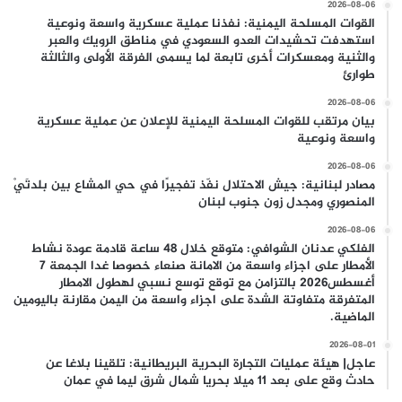
2026-08-06
القوات المسلحة اليمنية: نفذنا عملية عسكرية واسعة ونوعية
استهدفت تحشيدات العدو السعودي في مناطق الرويك والعبر
والثنية ومعسكرات أخرى تابعة لما يسمى الفرقة الأولى والثالثة
طوارئ
2026-08-06
بيان مرتقب للقوات المسلحة اليمنية للإعلان عن عملية عسكرية
واسعة ونوعية
2026-08-06
مصادر لبنانية: جيش الاحتلال نفّذ تفجيرًا في حي المشاع بين بلدتَيْ
المنصوري ومجدل زون جنوب لبنان
2026-08-06
الفلكي عدنان الشوافي: متوقع خلال 48 ساعة قادمة عودة نشاط
الأمطار على اجزاء واسعة من الامانة صنعاء خصوصا غدا الجمعة 7
أغسطس2026 بالتزامن مع توقع توسع نسبي لهطول الامطار
المتفرقة متفاوتة الشدة على اجزاء واسعة من اليمن مقارنة باليومين
الماضية.
2026-08-01
عاجل| هيئة عمليات التجارة البحرية البريطانية: تلقينا بلاغا عن
حادث وقع على بعد 11 ميلا بحريا شمال شرق ليما في عمان