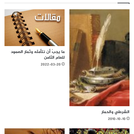
ما يجبُ أن نتأملَه وثمار الصمود
للعام الثامن
2022-03-20
الشرطي والحمار
2010-10-10