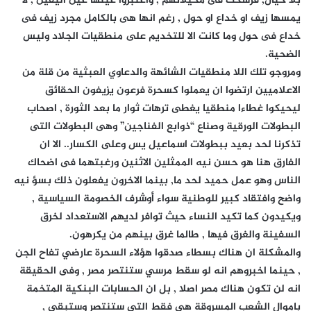
بلا خيال, فرسخت فى مخيلاتهم , واعتبروا عينها عين اليقين , لا
يمسها زيف او خداع او حول , رغم انها هى بالكامل مجرد زيف فى
خداع فى حول وما كانت الا للتخديم على منطقيات الجلاد وليس
الضحية.
ومروجو تلك اللا منطقيات الشائهة والدعاوي العبثية من قلة من
الاعلاميين ارتضوا ان يعملوا كسحرة فرعون يزيفون الحقائق
ليحيكوا غطاءا منطقيا يغطى ترهات ثوار ما بعد الثورة , اصحاب
البطولات الورقية وصناع “ذوابع الفناجين” وهى البطولات التى
تذكرنا لحد بعيد ببطولات اسماعيل يس وعلى الكسار.. الا ان
الفارق هنا هو حسن نيه الممثلين الاثنين ورغبتهما فى اضحاك
الناس وهو عمل حميد لحد ما, بينما الاخرون يفعلون ذلك بسؤ نيه
واضح وافتقاد كبير للوطنية سواء أوشرف الخصومة السياسية ,
ويكيدون كما تكيد النساء حيث توافر لديهم الاستعداد لخرق
السفينة والغرق فيها , طالما غرق بينهم من يكرهون.
والمشكلة ان هناك بسطاء صدقوا هؤلاء السحرة عارضي تفاح الجن
, حينما اخبروهم انه لو سقط مرسي ستنتصر مصر , وفى الحقيقة
انه لن تكون هناك مصر اصلا , بل ان الحسابات البنكية المتخمة
باموال الشعب المسروقة هى فقط التى ستنتصر وستبقي ,