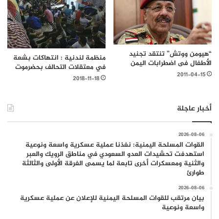
“هيومن ووتش” تنتقد تجنيد
منظمة لندنية : انتهاكات بشعة
الأطفال فى اضطرابات اليمن
في معتقلات التحالف بحضرموت
2011-04-15
2018-11-18
أخبار عاجلة
2026-08-06
القوات المسلحة اليمنية: نفذنا عملية عسكرية واسعة ونوعية
استهدفت تحشيدات العدو السعودي في مناطق الرويك والعبر
والثنية ومعسكرات أخرى تابعة لما يسمى الفرقة الأولى والثالثة
طوارئ
2026-08-06
بيان مرتقب للقوات المسلحة اليمنية للإعلان عن عملية عسكرية
واسعة ونوعية