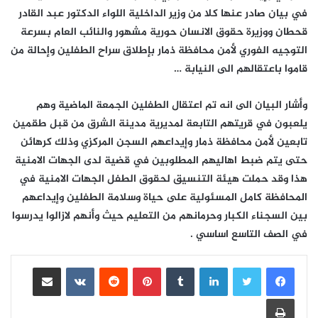
في بيان صادر عنها كلا من وزير الداخلية اللواء الدكتور عبد القادر
قحطان ووزيرة حقوق الانسان حورية مشهور والنائب العام بسرعة
التوجيه الفوري لأمن محافظة ذمار بإطلاق سراح الطفلين وإحالة من
قاموا باعتقالهم الى النيابة …
وأشار البيان الى انه تم اعتقال الطفلين الجمعة الماضية وهم
يلعبون في قريتهم التابعة لمديرية مدينة الشرق من قبل طقمين
تابعين لأمن محافظة ذمار وإيداعهم السجن المركزي وذلك كرهائن
حتى يتم ضبط اهاليهم المطلوبين في قضية لدى الجهات الامنية
هذا وقد حملت هيئة التنسيق لحقوق الطفل الجهات الامنية في
المحافظة كامل المسئولية على حياة وسلامة الطفلين وإيداعهم
بين السجناء الكبار وحرمانهم من التعليم حيث وأنهم لازالوا يدرسوا
في الصف التاسع اساسي .
لينكدإن
بينتيريست
مشاركة عبر البريد
طباعة