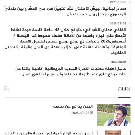
2026-08-06
مصادر لبنانية: جيش الاحتلال نفّذ تفجيرًا في حي المشاع بين بلدتَيْ
المنصوري ومجدل زون جنوب لبنان
2026-08-06
الفلكي عدنان الشوافي: متوقع خلال 48 ساعة قادمة عودة نشاط
الأمطار على اجزاء واسعة من الامانة صنعاء خصوصا غدا الجمعة 7
أغسطس2026 بالتزامن مع توقع توسع نسبي لهطول الامطار
المتفرقة متفاوتة الشدة على اجزاء واسعة من اليمن مقارنة باليومين
الماضية.
2026-08-01
عاجل| هيئة عمليات التجارة البحرية البريطانية: تلقينا بلاغا عن
حادث وقع على بعد 11 ميلا بحريا شمال شرق ليما في عمان
كتابات
اليمن يدافع عن نفسه
2026-07-22
استراتيجية الردع التماثلي.. نحو إنهاء حرب الإبادة