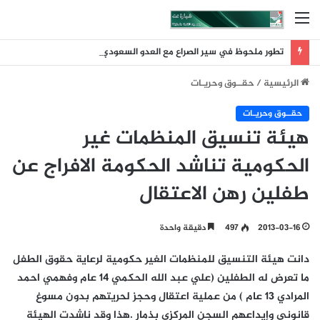
القائمة
تطور ملحوظ في سير الصراع مع العدو السعودي عقب ضربة الرويك والعبر والثنية والوديعة
الرئيسية
/
حقــوق وحريـات
حقــوق وحريـات
هيئة تنسيق المنظمات غير
الحكومية تناشد الحكومة الافراج عن
طفلين رهن الاعتقال
2013-03-16
497
دقيقة واحدة
دانت هيئة التنسيق للمنظمات الغير حكومية لرعاية حقوق الطفل
ما تعرض له الطفلين (علي عبد الله الحكمي 14 عام وفهمي احمد
المرادي 13 عام ) من عملية اعتقال وحجز لحريتهم بدون مسوغ
قانوني وإيداعهم السجن المركزي بذمار .هذا وقد ناشدت الهيئة