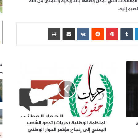
لمعالجات التي يمكن وصفها بالتاريخية ونتمنى من الله
صبو إليه.
لينكدإن
بينتيريست
مشاركة عبر البريد
طباعة
مل
ى
المنظمة الوطنية (حريات) تدعو الشعب
اليمني إلى إنجاح مؤتمر الحوار الوطني