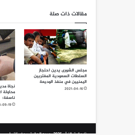
مقالات ذات صلة
مجلس الشورى يدين احتجاز
السلطات السعودية المغتربين
اليمنيين في منفذ الوديعة
نجاة مدي
2021-04-16
محاولة اغ
ناسفة:
3-09-19
© حقوق النشر 2026، جميع الحقوق محفوظة |