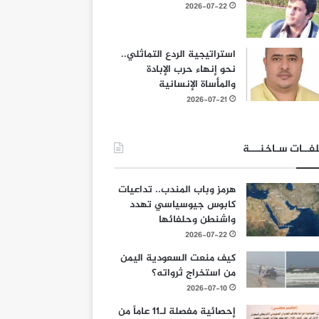
2026-07-22
استراتيجية الردع التماثلي..
نحو إنهاء حرب الإبادة
والمأساة الإنسانية
2026-07-21
فــات سـاخنـــة
هرمز وباب المندب.. تداعيات
كابوس جيوسياسي تهدد
واشنطن وحلفائها
2026-07-22
كيف منعت السعودية اليمن
من استخراج ثرواته؟
2026-07-10
إحصائية مفصلة لـ11 عاماً من