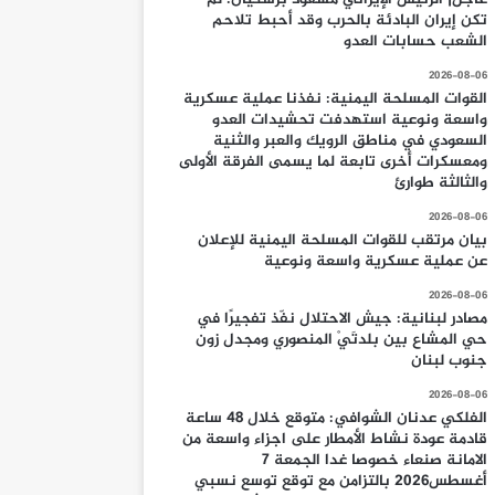
تكن إيران البادئة بالحرب وقد أحبط تلاحم
الشعب حسابات العدو
2026-08-06
القوات المسلحة اليمنية: نفذنا عملية عسكرية
واسعة ونوعية استهدفت تحشيدات العدو
السعودي في مناطق الرويك والعبر والثنية
ومعسكرات أخرى تابعة لما يسمى الفرقة الأولى
والثالثة طوارئ
2026-08-06
بيان مرتقب للقوات المسلحة اليمنية للإعلان
عن عملية عسكرية واسعة ونوعية
2026-08-06
مصادر لبنانية: جيش الاحتلال نفّذ تفجيرًا في
حي المشاع بين بلدتَيْ المنصوري ومجدل زون
جنوب لبنان
2026-08-06
الفلكي عدنان الشوافي: متوقع خلال 48 ساعة
قادمة عودة نشاط الأمطار على اجزاء واسعة من
الامانة صنعاء خصوصا غدا الجمعة 7
أغسطس2026 بالتزامن مع توقع توسع نسبي