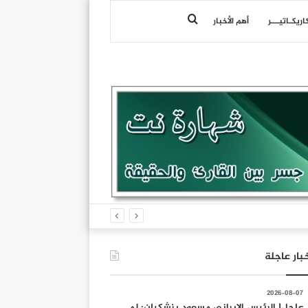
بحث
اريكـاتيـــر
أهم الأخبار
عن
بار عاجلة
2026-08-07
عاجل| الرئيس الإيراني مسعود بزشكيان: لم