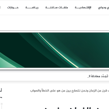
ي ودولي
اﻹقتـصاديـــة
ملفــات سـاخنـــة
ريـاضـــــة
حـــوارات
ك
جدِّد معادلةَ الردع
أخ
قرن من الزمان ونحن نتصارع بين من هو على الخطأ والصواب