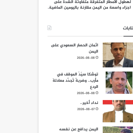
لهطول الامطار المتفرقة متفاوتة الشدة على
اجزاء واسعة من اليمن مقارنة باليومين الماضية.
ابات
اثمان الحصار السعودي على
اليمن
2026-08-08
توشكا سيّدُ الموقف في
مأرب.. وضربةٌ تُجدِّد معادلةَ
الردع
2026-08-08
نداء أخير..
2026-08-07
اليمن يدافع عن نفسه