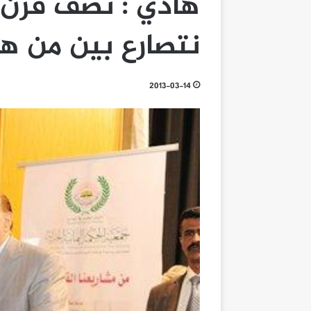
هادي : نصف قرن 
نتصارع بين من ه
2013-03-14